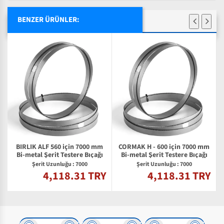
BENZER ÜRÜNLER:
BIRLIK ALF 560 için 7000 mm
CORMAK H - 600 için 7000 mm
Bi-metal Şerit Testere Bıçağı
Bi-metal Şerit Testere Bıçağı
Şerit Uzunluğu : 7000
Şerit Uzunluğu : 7000
4,118.31 TRY
4,118.31 TRY
Y