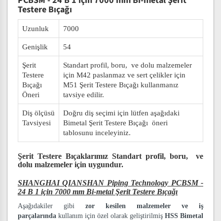
PCBSM - 24 B 1 için 7000 mm Bi-metal Şerit
Testere Bıçağı
Uzunluk
7000
Genişlik
54
Şerit
Standart profil, boru, ve dolu malzemeler
Testere
için M42 paslanmaz ve sert çelikler için
Bıçağı
M51 Şerit Testere Bıçağı kullanmanız
Öneri
tavsiye edilir.
Diş ölçüsü
Doğru diş seçimi için lütfen aşağıdaki
Tavsiyesi
Bimetal Şerit Testere Bıçağı öneri
tablosunu inceleyiniz.
Şerit Testere Bıçaklarımız
Standart profil, boru, ve
dolu malzemeler
için uygundur.
SHANGHAI QIANSHAN Piping Technology PCBSM -
24 B 1 için 7000 mm Bi-metal Şerit Testere Bıçağı
Aşağıdakiler gibi
zor kesilen malzemeler ve iş
parçalarında
kullanım için özel olarak geliştirilmiş
HSS Bimetal