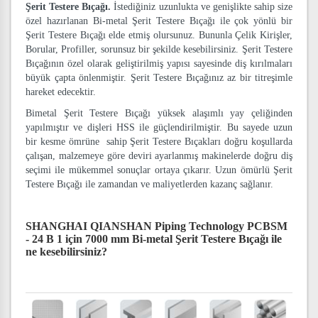
Şerit Testere Bıçağı.
İstediğiniz uzunlukta ve genişlikte sahip size
özel hazırlanan Bi-metal Şerit Testere Bıçağı ile çok yönlü bir
Şerit Testere Bıçağı elde etmiş olursunuz. Bununla Çelik Kirişler,
Borular, Profiller, sorunsuz bir şekilde kesebilirsiniz. Şerit Testere
Bıçağının özel olarak geliştirilmiş yapısı sayesinde diş kırılmaları
büyük çapta önlenmiştir. Şerit Testere Bıçağınız az bir titreşimle
hareket edecektir.
Bimetal Şerit Testere Bıçağı yüksek alaşımlı yay çeliğinden
yapılmıştır ve dişleri HSS ile güçlendirilmiştir. Bu sayede uzun
bir kesme ömrüne sahip Şerit Testere Bıçakları doğru koşullarda
çalışan, malzemeye göre deviri ayarlanmış makinelerde doğru diş
seçimi ile mükemmel sonuçlar ortaya çıkarır. Uzun ömürlü Şerit
Testere Bıçağı ile zamandan ve maliyetlerden kazanç sağlanır.
SHANGHAI QIANSHAN Piping Technology PCBSM
- 24 B 1 için 7000 mm Bi-metal Şerit Testere Bıçağı
ile
ne kesebilirsiniz?