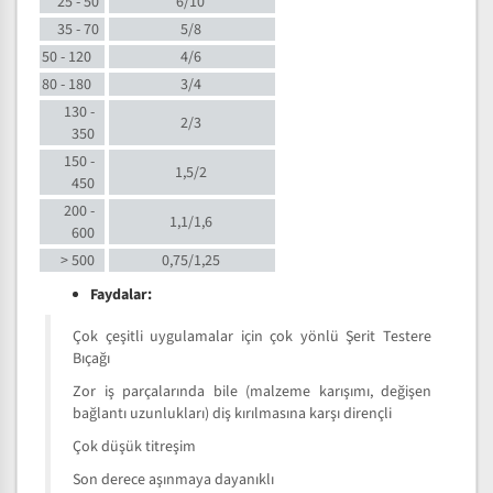
25 - 50
6/10
35 - 70
5/8
50 - 120
4/6
80 - 180
3/4
130 -
2/3
350
150 -
1,5/2
450
200 -
1,1/1,6
600
> 500
0,75/1,25
Faydalar:
Çok çeşitli uygulamalar için çok yönlü Şerit Testere
Bıçağı
Zor iş parçalarında bile (malzeme karışımı, değişen
bağlantı uzunlukları) diş kırılmasına karşı dirençli
Çok düşük titreşim
Son derece aşınmaya dayanıklı