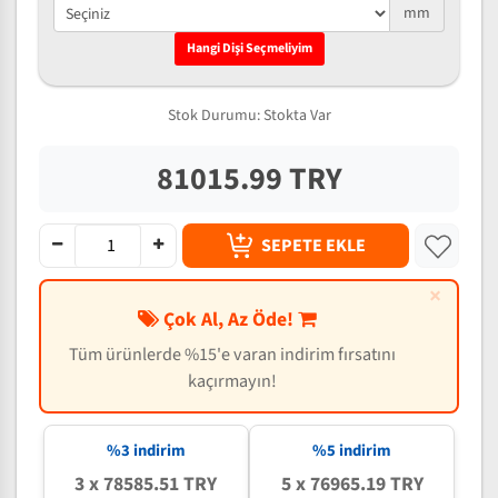
mm
Hangi Dişi Seçmeliyim
Stok Durumu:
Stokta Var
81015.99 TRY
SEPETE EKLE
×
Çok Al, Az Öde!
Tüm ürünlerde %15'e varan indirim fırsatını
kaçırmayın!
%3 indirim
%5 indirim
3 x 78585.51 TRY
5 x 76965.19 TRY