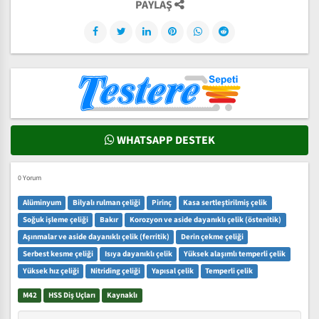
PAYLAŞ
WHATSAPP DESTEK
0 Yorum
Alüminyum
Bilyalı rulman çeliği
Pirinç
Kasa sertleştirilmiş çelik
Soğuk işleme çeliği
Bakır
Korozyon ve aside dayanıklı çelik (östenitik)
Aşınmalar ve aside dayanıklı çelik (ferritik)
Derin çekme çeliği
Serbest kesme çeliği
Isıya dayanıklı çelik
Yüksek alaşımlı temperli çelik
Yüksek hız çeliği
Nitriding çeliği
Yapısal çelik
Temperli çelik
M42
HSS Diş Uçları
Kaynaklı