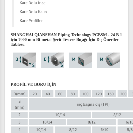
Kare Dolu İnce
Kare Dolu Kalın
Kare Profiller
SHANGHAI QIANSHAN Piping Technology PCBSM - 24 B 1
için 7000 mm Bi-metal Şerit Testere Bıçağı İçin Diş Önerileri
Tablosu
PROFİL VE BORU İÇİN
D(mm)
20
40
60
80
100
120
150
200
S
inç başına diş (TPI)
(mm)
2
10/14
8/12
3
10/14
8/12
6/1
4
10/14
8/12
6/10
5/8