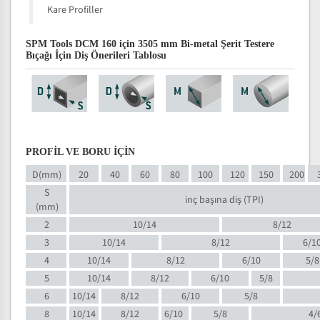
Kare Profiller
SPM Tools DCM 160 için 3505 mm Bi-metal Şerit Testere
Bıçağı İçin Diş Önerileri Tablosu
PROFİL VE BORU İÇİN
D(mm)
20
40
60
80
100
120
150
200
S
inç başına diş (TPI)
(mm)
2
10/14
8/12
3
10/14
8/12
6/1
4
10/14
8/12
6/10
5/8
5
10/14
8/12
6/10
5/8
6
10/14
8/12
6/10
5/8
8
10/14
8/12
6/10
5/8
4/