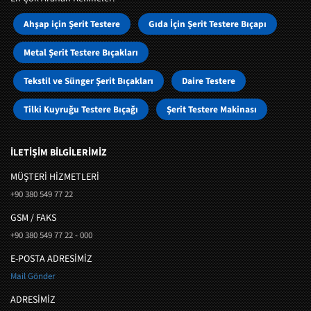
Ahşap için Şerit Testere
Gıda İçin Şerit Testere Bıçapı
Metal Şerit Testere Bıçakları
Tekstil ve Sünger Şerit Bıçakları
Daire Testere
Tilki Kuyruğu Testere Bıçağı
Şerit Testere Makinası
İLETİŞİM BİLGİLERİMİZ
MÜŞTERI HIZMETLERI
+90 380 549 77 22
GSM / FAKS
+90 380 549 77 22 - 000
E-POSTA ADRESİMİZ
Mail Gönder
ADRESİMİZ