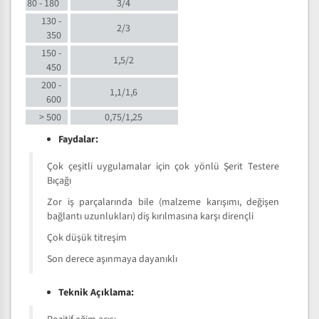
80 - 180
3/4
130 -
2/3
350
150 -
1,5/2
450
200 -
1,1/1,6
600
> 500
0,75/1,25
Faydalar:
Çok çeşitli uygulamalar için çok yönlü Şerit Testere
Bıçağı
Zor iş parçalarında bile (malzeme karışımı, değişen
bağlantı uzunlukları) diş kırılmasına karşı dirençli
Çok düşük titreşim
Son derece aşınmaya dayanıklı
Teknik Açıklama: