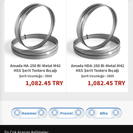
Amada HA-250 Bi-Metal M42
Amada HDA-250 Bi-Metal M42
2
HSS Şerit Testere Bıçağı
HSS Şerit Testere Bıçağı
Şerit Uzunluğu : 3505
Şerit Uzunluğu : 3505
1,082.45 TRY
1,082.45 TRY
Y
Hammer
Proviel
Alfra
En Çok Aranan Kelimeler: