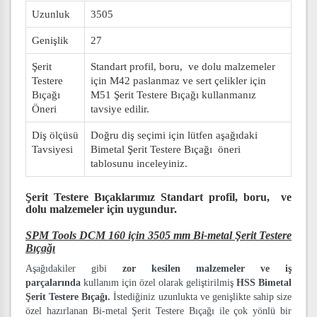
Uzunluk
3505
Genişlik
27
Şerit
Standart profil, boru, ve dolu malzemeler
Testere
için M42 paslanmaz ve sert çelikler için
Bıçağı
M51 Şerit Testere Bıçağı kullanmanız
Öneri
tavsiye edilir.
Diş ölçüsü
Doğru diş seçimi için lütfen aşağıdaki
Tavsiyesi
Bimetal Şerit Testere Bıçağı öneri
tablosunu inceleyiniz.
Şerit Testere Bıçaklarımız
Standart profil, boru, ve
dolu malzemeler
için uygundur.
SPM Tools DCM 160 için 3505 mm Bi-metal Şerit Testere
Bıçağı
Aşağıdakiler gibi
zor kesilen malzemeler ve iş
parçalarında
kullanım için özel olarak geliştirilmiş
HSS Bimetal
Şerit Testere Bıçağı.
İstediğiniz uzunlukta ve genişlikte sahip size
özel hazırlanan Bi-metal Şerit Testere Bıçağı ile çok yönlü bir