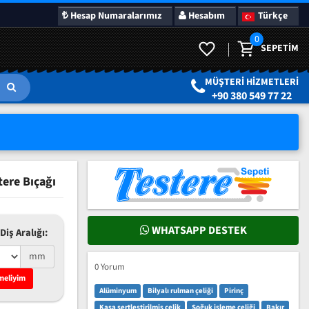
Hesap Numaralarımız
Hesabım
Türkçe
0
SEPETIM
LAR
SÜRPRIZ KAMPANYALAR
MÜŞTERI HIZMETLERI
+90 380 549 77 22
ere Bıçağı
WHATSAPP DESTEK
Diş Aralığı:
mm
0 Yorum
meliyim
Alüminyum
Bilyalı rulman çeliği
Pirinç
Kasa sertleştirilmiş çelik
Soğuk işleme çeliği
Bakır