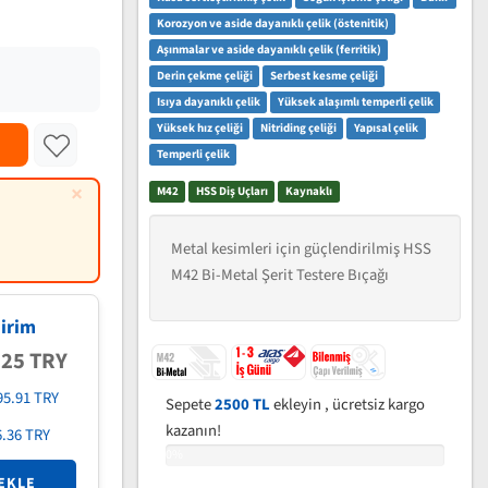
Korozyon ve aside dayanıklı çelik (östenitik)
Aşınmalar ve aside dayanıklı çelik (ferritik)
Derin çekme çeliği
Serbest kesme çeliği
Isıya dayanıklı çelik
Yüksek alaşımlı temperli çelik
Yüksek hız çeliği
Nitriding çeliği
Yapısal çelik
Temperli çelik
×
M42
HSS Diş Uçları
Kaynaklı
Metal kesimleri için güçlendirilmiş HSS
M42 Bi-Metal Şerit Testere Bıçağı
irim
.25 TRY
95.91 TRY
Sepete
2500 TL
ekleyin , ücretsiz kargo
kazanın!
6.36 TRY
0%
EKLE