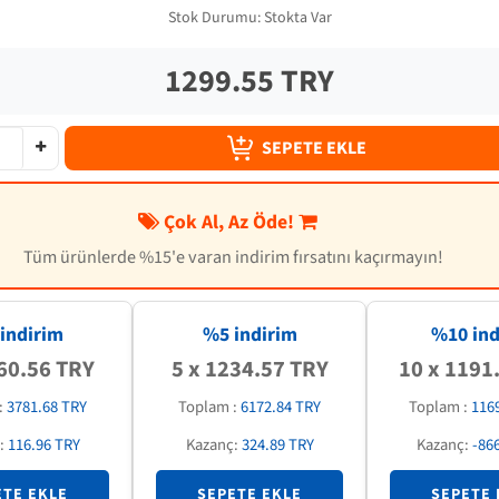
Stok Durumu:
Stokta Var
1299.55 TRY
SEPETE EKLE
Çok Al, Az Öde!
Tüm ürünlerde %15'e varan indirim fırsatını kaçırmayın!
indirim
%5 indirim
%
10
ind
60.56 TRY
5 x 1234.57 TRY
10 x 1191
:
3781.68 TRY
Toplam :
6172.84 TRY
Toplam :
116
:
116.96 TRY
Kazanç:
324.89 TRY
Kazanç:
-86
ETE EKLE
SEPETE EKLE
SEPETE 