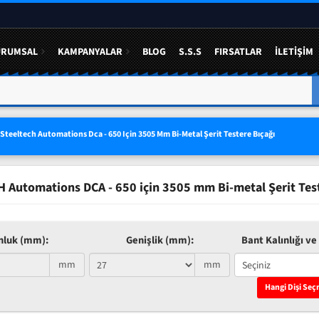
URUMSAL
KAMPANYALAR
BLOG
S.S.S
FIRSATLAR
İLETIŞIM
A YÜZDE 50 YE VARAN
3 LÜ SETLERDE AVANTAJLI FIYAT
Steeltech Automations Dca - 650 Için 3505 Mm Bi-Metal Şerit Testere Bıçağı
 Automations DCA - 650 için 3505 mm Bi-metal Şerit Test
nluk (mm):
Genişlik (mm):
Bant Kalınlığı ve 
mm
mm
Hangi Dişi Seç