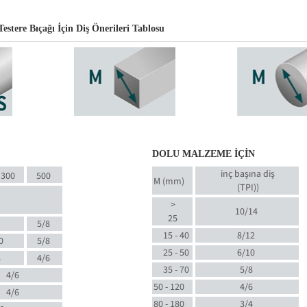
tere Bıçağı İçin Diş Önerileri Tablosu
DOLU MALZEME İÇİN
inç başına diş
300
500
M (mm)
(TPI)
)
>
10/14
25
5/8
15 - 40
8/12
0
5/8
25 - 50
6/10
8
4/6
35 - 70
5/8
4/6
50 - 120
4/6
4/6
80 - 180
3/4