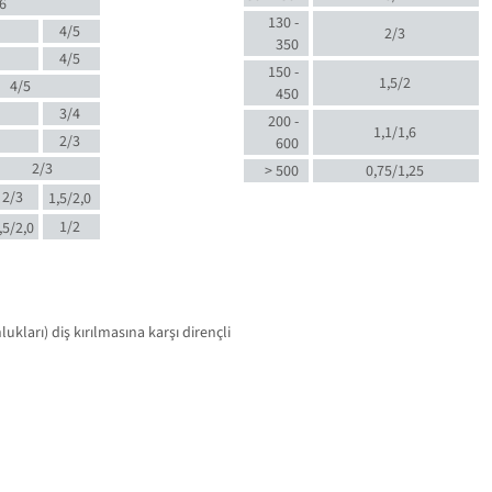
6
130 -
4/5
2/3
350
4/5
150 -
1,5/2
4/5
450
3/4
200 -
1,1/1,6
2/3
600
2/3
> 500
0,75/1,25
2/3
1,5/2,0
1/2
,5/2,0
kları) diş kırılmasına karşı dirençli