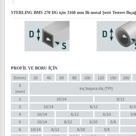
STERLING BMS 270 DG için 3160 mm Bi-metal Şerit Testere Bıçağı 
PROFİL VE BORU İÇİN
D(mm)
20
40
60
80
100
120
150
200
S
inç başına diş (TPI)
(mm)
2
10/14
8/12
3
10/14
8/12
6/1
4
10/14
8/12
6/10
5/
5
10/14
8/12
6/10
5/8
6
10/14
8/12
6/10
5/8