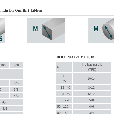
İçin Diş Önerileri Tablosu
DOLU MALZEME İÇİN
inç başına diş
300
500
M (mm)
(TPI)
)
>
10/14
25
5/8
15 - 40
8/12
0
5/8
25 - 50
6/10
8
4/6
35 - 70
5/8
4/6
50 - 120
4/6
4/6
80 - 180
3/4