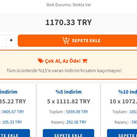
Stok Durumu:
Stokta Var
1170.33 TRY
SEPETE EKLE
Çok Al, Az Öde!
Tüm ürünlerde %15'e varan indirim fırsatını kaçırmayın!
indirim
%5 indirim
%
10
ind
35.22 TRY
5 x 1111.82 TRY
10 x 1072
:
3405.67 TRY
Toplam :
5559.09 TRY
Toplam :
105
:
105.33 TRY
Kazanç:
292.58 TRY
Kazanç:
-78
ETE EKLE
SEPETE EKLE
SEPETE 