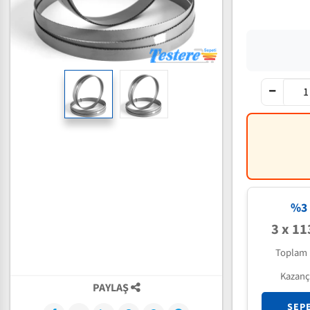
%3 
3 x 11
Toplam 
Kazanç
PAYLAŞ
SEP