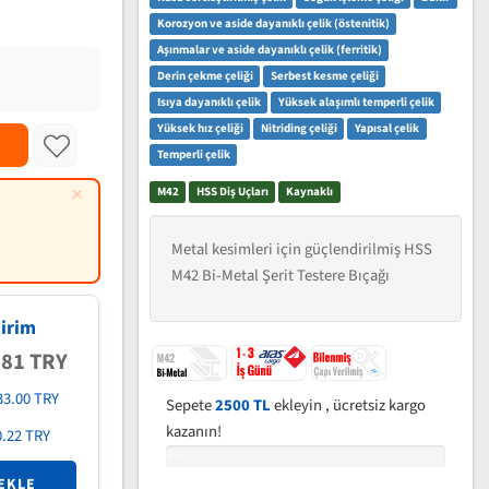
Korozyon ve aside dayanıklı çelik (östenitik)
Aşınmalar ve aside dayanıklı çelik (ferritik)
Derin çekme çeliği
Serbest kesme çeliği
Isıya dayanıklı çelik
Yüksek alaşımlı temperli çelik
Yüksek hız çeliği
Nitriding çeliği
Yapısal çelik
Temperli çelik
×
M42
HSS Diş Uçları
Kaynaklı
Metal kesimleri için güçlendirilmiş HSS
M42 Bi-Metal Şerit Testere Bıçağı
irim
.81 TRY
33.00 TRY
Sepete
2500 TL
ekleyin , ücretsiz kargo
kazanın!
0.22 TRY
0%
EKLE