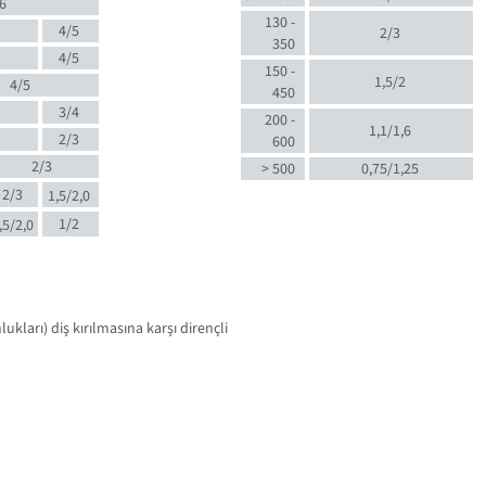
6
130 -
4/5
2/3
350
4/5
150 -
1,5/2
4/5
450
3/4
200 -
1,1/1,6
2/3
600
2/3
> 500
0,75/1,25
2/3
1,5/2,0
1/2
,5/2,0
kları) diş kırılmasına karşı dirençli