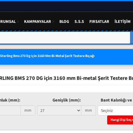
URUMSAL
KAMPANYALAR
BLOG
S.S.S
FIRSATLAR
İLETIŞIM
A YÜZDE 50 YE VARAN
3 LÜ SETLERDE AVANTAJLI FIYAT
Sterling Bms 270 Dg Için 3160 Mm Bi-Metal Şerit Testere Bıçağı
RLING BMS 270 DG için 3160 mm Bi-metal Şerit Testere Bı
nluk (mm):
Genişlik (mm):
Bant Kalınlığı ve 
mm
mm
Hangi Dişi Seç