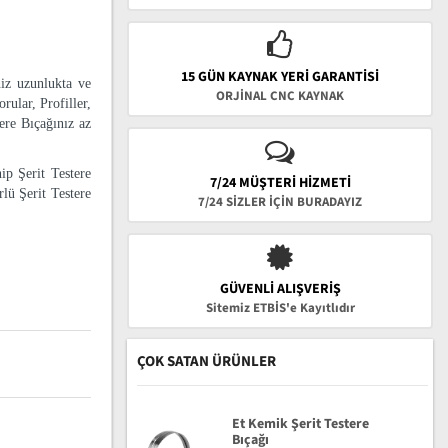
15 GÜN KAYNAK YERI GARANTISI
niz uzunlukta ve
ORJİNAL CNC KAYNAK
rular, Profiller,
tere Bıçağınız az
ip Şerit Testere
7/24 MÜŞTERİ HİZMETİ
lü Şerit Testere
7/24 SİZLER İÇİN BURADAYIZ
GÜVENLI ALIŞVERIŞ
Sitemiz ETBİS'e Kayıtlıdır
ÇOK SATAN ÜRÜNLER
Et Kemik Şerit Testere
Bıçağı