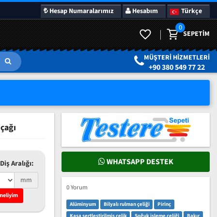
Hesap Numaralarımız
Hesabım
Türkçe
0
SEPETIM
LAR
SÜRPRIZ KAMPANYALAR
MÜŞTERI HIZMETLERI
+90 380 549 77 22
çağı
WHATSAPP DESTEK
Diş Aralığı:
mm
0 Yorum
meliyim
Alüminyum
Bilyalı rulman çeliği
Pirinç
Kasa sertleştirilmiş çelik
Soğuk işleme çeliği
Bakır