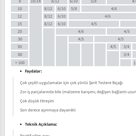
8
10/14
8/12
6/10
5/8
4/
10
8/12
6/10
5/8
4/6
12
8/12
6/10
4/6
15
8/12
6/10
4/5
20
4/6
4/5
30
4/5
4/5
50
4/5
3/4
80
3/4
> 100
1
Faydalar:
Çok çeşitli uygulamalar için çok yönlü Şerit Testere Bıçağı
Zor iş parçalarında bile (malzeme karışımı, değişen bağlantı uzunlu
Çok düşük titreşim
Son derece aşınmaya dayanıklı
Teknik Açıklama: