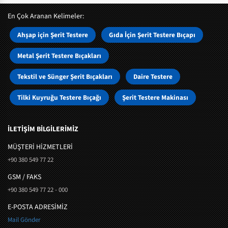
En Çok Aranan Kelimeler:
Ahşap için Şerit Testere
Gıda İçin Şerit Testere Bıçapı
Metal Şerit Testere Bıçakları
Tekstil ve Sünger Şerit Bıçakları
Daire Testere
Tilki Kuyruğu Testere Bıçağı
Şerit Testere Makinası
İLETİŞİM BİLGİLERİMİZ
MÜŞTERI HIZMETLERI
+90 380 549 77 22
GSM / FAKS
+90 380 549 77 22 - 000
E-POSTA ADRESİMİZ
Mail Gönder