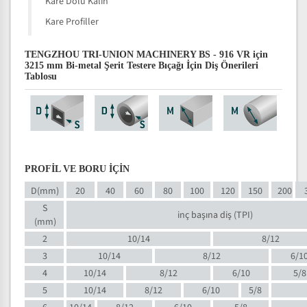
Kare Dolu Kalın
Kare Profiller
TENGZHOU TRI-UNION MACHINERY BS - 916 VR için
3215 mm Bi-metal Şerit Testere Bıçağı İçin Diş Önerileri
Tablosu
PROFİL VE BORU İÇİN
D(mm)
20
40
60
80
100
120
150
200
S
inç başına diş (TPI)
(mm)
2
10/14
8/12
3
10/14
8/12
6/1
4
10/14
8/12
6/10
5/8
5
10/14
8/12
6/10
5/8