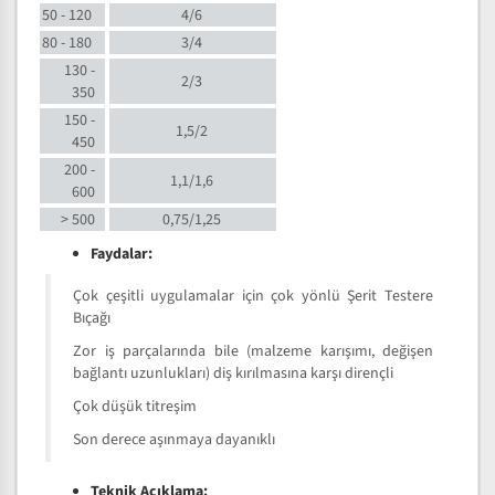
50 - 120
4/6
80 - 180
3/4
130 -
2/3
350
150 -
1,5/2
450
200 -
1,1/1,6
600
> 500
0,75/1,25
Faydalar:
Çok çeşitli uygulamalar için çok yönlü Şerit Testere
Bıçağı
Zor iş parçalarında bile (malzeme karışımı, değişen
bağlantı uzunlukları) diş kırılmasına karşı dirençli
Çok düşük titreşim
Son derece aşınmaya dayanıklı
Teknik Açıklama: