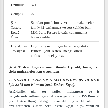
Uzunluk
3215
Genişlik
27
Şerit
Standart profil, boru, ve dolu malzemeler
Testere
için M42 paslanmaz ve sert çelikler için
Bıçağı
M51 Şerit Testere Bıçağı kullanmanız
Öneri
tavsiye edilir.
Diş ölçüsü
Doğru diş seçimi için lütfen aşağıdaki
Tavsiyesi
Bimetal Şerit Testere Bıçağı öneri
tablosunu inceleyiniz.
Şerit Testere Bıçaklarımız
Standart profil, boru, ve
dolu malzemeler
için uygundur.
TENGZHOU TRI-UNION MACHINERY BS - 916 VR
için 3215 mm Bi-metal Şerit Testere Bıçağı
Aşağıdakiler gibi
zor kesilen malzemeler ve iş
parçalarında
kullanım için özel olarak geliştirilmiş
HSS Bimetal
Şerit Testere Bıçağı.
İstediğiniz uzunlukta ve genişlikte sahip size
özel hazırlanan Bi-metal Şerit Testere Bıçağı ile çok yönlü bir