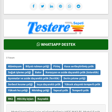
WHATSAPP DESTEK
0 Yorum
Alüminyum
Bilyalı rulman çeliği
Pirinç
Kasa sertleştirilmiş çelik
Soğuk işleme çeliği
Bakır
Korozyon ve aside dayanıklı çelik (östenitik)
Aşınmalar ve aside dayanıklı çelik (ferritik)
Derin çekme çeliği
Serbest kesme çeliği
Isıya dayanıklı çelik
Yüksek alaşımlı temperli çelik
Yüksek hız çeliği
Nitriding çeliği
Yapısal çelik
Temperli çelik
M42
HSS Diş Uçları
Kaynaklı