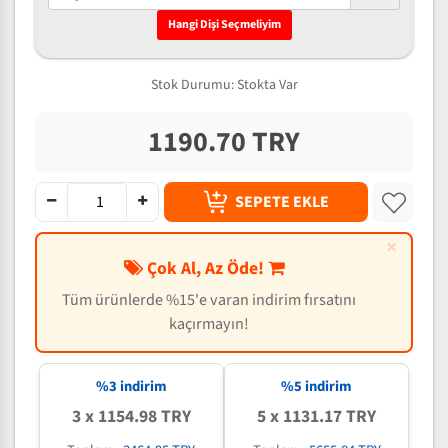
Hangi Dişi Seçmeliyim
Stok Durumu:
Stokta Var
1190.70 TRY
SEPETE EKLE
×
Çok Al, Az Öde!
Tüm ürünlerde %15'e varan indirim fırsatını
kaçırmayın!
%3 indirim
%5 indirim
3 x 1154.98 TRY
5 x 1131.17 TRY