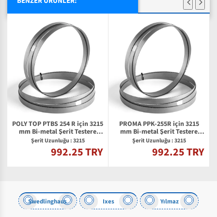
BENZER ÜRÜNLER:
POLY TOP PTBS 254 R için 3215
PROMA PPK-255R için 3215
mm Bi-metal Şerit Testere
mm Bi-metal Şerit Testere
Bıçağı
Bıçağı
Şerit Uzunluğu : 3215
Şerit Uzunluğu : 3215
992.25 TRY
992.25 TRY
Y
Swedlinghaus
Ixes
Yılmaz