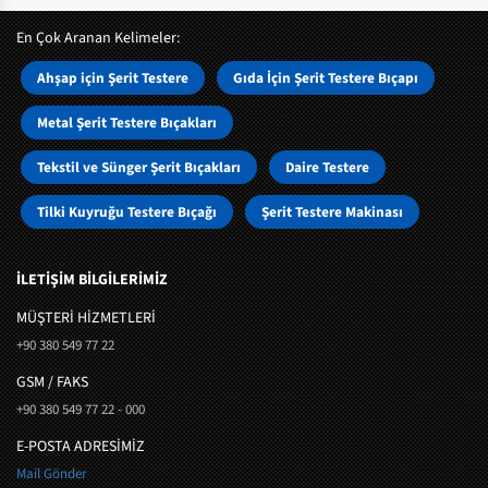
En Çok Aranan Kelimeler:
Ahşap için Şerit Testere
Gıda İçin Şerit Testere Bıçapı
Metal Şerit Testere Bıçakları
Tekstil ve Sünger Şerit Bıçakları
Daire Testere
Tilki Kuyruğu Testere Bıçağı
Şerit Testere Makinası
İLETİŞİM BİLGİLERİMİZ
MÜŞTERI HIZMETLERI
+90 380 549 77 22
GSM / FAKS
+90 380 549 77 22 - 000
E-POSTA ADRESİMİZ
Mail Gönder