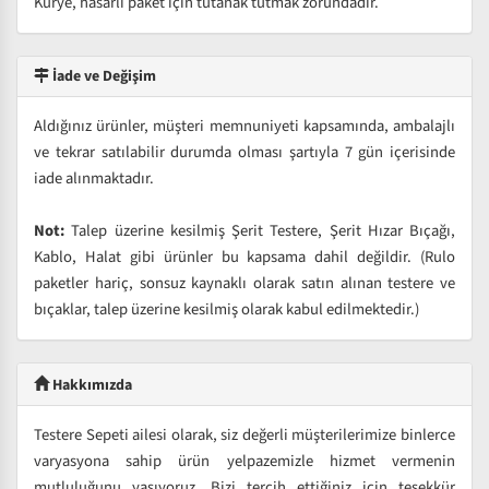
Kurye, hasarlı paket için tutanak tutmak zorundadır.
İade ve Değişim
Aldığınız ürünler, müşteri memnuniyeti kapsamında, ambalajlı
ve tekrar satılabilir durumda olması şartıyla 7 gün içerisinde
iade alınmaktadır.
Not:
Talep üzerine kesilmiş Şerit Testere, Şerit Hızar Bıçağı,
Kablo, Halat gibi ürünler bu kapsama dahil değildir. (Rulo
paketler hariç, sonsuz kaynaklı olarak satın alınan testere ve
bıçaklar, talep üzerine kesilmiş olarak kabul edilmektedir.)
Hakkımızda
Testere Sepeti ailesi olarak, siz değerli müşterilerimize binlerce
varyasyona sahip ürün yelpazemizle hizmet vermenin
mutluluğunu yaşıyoruz. Bizi tercih ettiğiniz için teşekkür