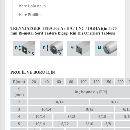
Kare Dolu Kalın
Kare Profiller
TRENNJAEGER TEBA 502 A / HA / CNC / DGHA için 5370
mm Bi-metal Şerit Testere Bıçağı İçin Diş Önerileri Tablosu
PROFİL VE BORU İÇİN
D(mm)
20
40
60
80
100
120
150
200
S
inç başına diş (TPI)
(mm)
2
10/14
8/12
3
10/14
8/12
6/1
4
10/14
8/12
6/10
5/8
5
10/14
8/12
6/10
5/8