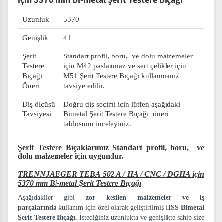
için 5370 mm Bi-metal Şerit Testere Bıçağı
Uzunluk
5370
Genişlik
41
Şerit
Standart profil, boru, ve dolu malzemeler
Testere
için M42 paslanmaz ve sert çelikler için
Bıçağı
M51 Şerit Testere Bıçağı kullanmanız
Öneri
tavsiye edilir.
Diş ölçüsü
Doğru diş seçimi için lütfen aşağıdaki
Tavsiyesi
Bimetal Şerit Testere Bıçağı öneri
tablosunu inceleyiniz.
Şerit Testere Bıçaklarımız
Standart profil, boru, ve
dolu malzemeler
için uygundur.
TRENNJAEGER TEBA 502 A / HA / CNC / DGHA için
5370 mm Bi-metal Şerit Testere Bıçağı
Aşağıdakiler gibi
zor kesilen malzemeler ve iş
parçalarında
kullanım için özel olarak geliştirilmiş
HSS Bimetal
Şerit Testere Bıçağı.
İstediğiniz uzunlukta ve genişlikte sahip size