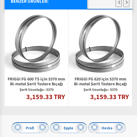
BENZER ÜRÜNLER:
FRIGGI FG 600 TS için 5370 mm
FRIGGI FG 620 için 5370 mm
Bi-metal Şerit Testere Bıçağı
Bi-metal Şerit Testere Bıçağı
Şerit Uzunluğu : 5370
Şerit Uzunluğu : 5370
3,159.33 TRY
3,159.33 TRY
Y
Profi
Epple
Heska