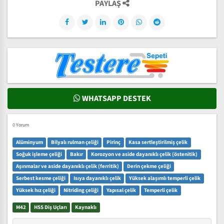
PAYLAŞ
WHATSAPP DESTEK
0 Yorum
Alüminyum
Bilyalı rulman çeliği
Pirinç
Kasa sertleştirilmiş çelik
Soğuk işleme çeliği
Bakır
Korozyon ve aside dayanıklı çelik (östenitik)
Aşınmalar ve aside dayanıklı çelik (ferritik)
Derin çekme çeliği
Serbest kesme çeliği
Isıya dayanıklı çelik
Yüksek alaşımlı temperli çelik
Yüksek hız çeliği
Nitriding çeliği
Yapısal çelik
Temperli çelik
M42
HSS Diş Uçları
Kaynaklı