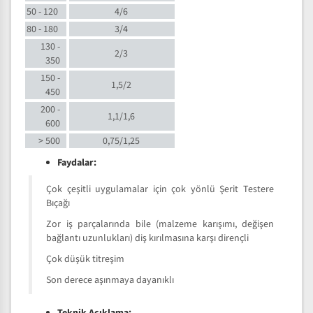
50 - 120
4/6
80 - 180
3/4
130 -
2/3
350
150 -
1,5/2
450
200 -
1,1/1,6
600
> 500
0,75/1,25
Faydalar:
Çok çeşitli uygulamalar için çok yönlü Şerit Testere
Bıçağı
Zor iş parçalarında bile (malzeme karışımı, değişen
bağlantı uzunlukları) diş kırılmasına karşı dirençli
Çok düşük titreşim
Son derece aşınmaya dayanıklı