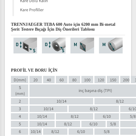
Kare Dolu Kalın
Kare Profiller
TRENNJAEGER TEBA 600 Auto için 6200 mm Bi-metal
Şerit Testere Bıçağı İçin Diş Önerileri Tablosu
PROFİL VE BORU İÇİN
D(mm)
20
40
60
80
100
120
150
200
S
inç başına diş (TPI)
(mm)
2
10/14
8/12
3
10/14
8/12
6/1
4
10/14
8/12
6/10
5/8
5
10/14
8/12
6/10
5/8
6
10/14
8/12
6/10
5/8