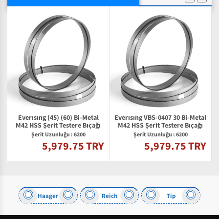
Everısıng (45) (60) Bi-Metal
Everısıng VBS-0407 30 Bi-Metal
M42 HSS Şerit Testere Bıçağı
M42 HSS Şerit Testere Bıçağı
Şerit Uzunluğu : 6200
Şerit Uzunluğu : 6200
5,979.75 TRY
5,979.75 TRY
Y
Haager
Reich
Tip