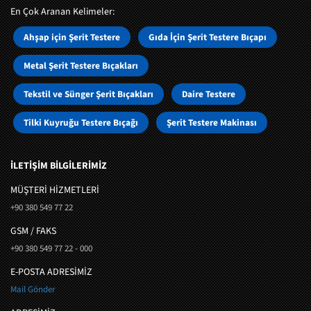
En Çok Aranan Kelimeler:
Ahşap için Şerit Testere
Gıda İçin Şerit Testere Bıçapı
Metal Şerit Testere Bıçakları
Tekstil ve Sünger Şerit Bıçakları
Daire Testere
Tilki Kuyruğu Testere Bıçağı
Şerit Testere Makinası
İLETİŞİM BİLGİLERİMİZ
MÜŞTERI HIZMETLERI
+90 380 549 77 22
GSM / FAKS
+90 380 549 77 22 - 000
E-POSTA ADRESİMİZ
Mail Gönder