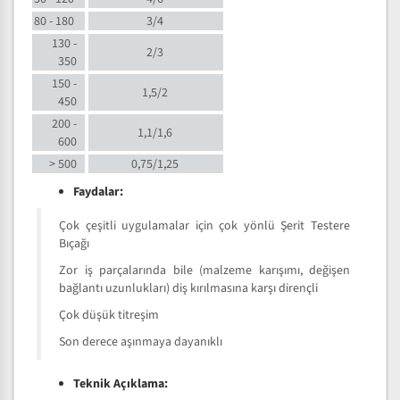
80 - 180
3/4
130 -
2/3
350
150 -
1,5/2
450
200 -
1,1/1,6
600
> 500
0,75/1,25
Faydalar:
Çok çeşitli uygulamalar için çok yönlü Şerit Testere
Bıçağı
Zor iş parçalarında bile (malzeme karışımı, değişen
bağlantı uzunlukları) diş kırılmasına karşı dirençli
Çok düşük titreşim
Son derece aşınmaya dayanıklı
Teknik Açıklama: