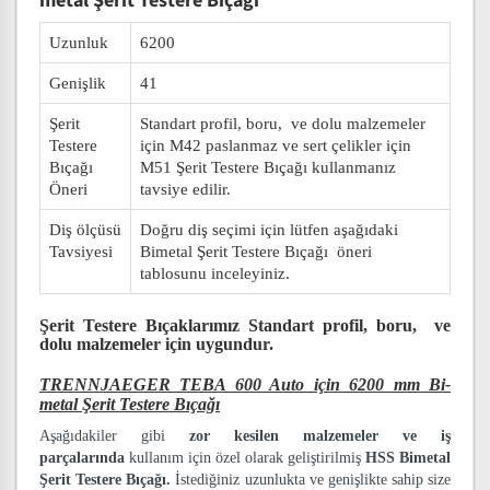
metal Şerit Testere Bıçağı
Uzunluk
6200
Genişlik
41
Şerit
Standart profil, boru, ve dolu malzemeler
Testere
için M42 paslanmaz ve sert çelikler için
Bıçağı
M51 Şerit Testere Bıçağı kullanmanız
Öneri
tavsiye edilir.
Diş ölçüsü
Doğru diş seçimi için lütfen aşağıdaki
Tavsiyesi
Bimetal Şerit Testere Bıçağı öneri
tablosunu inceleyiniz.
Şerit Testere Bıçaklarımız
Standart profil, boru, ve
dolu malzemeler
için uygundur.
TRENNJAEGER TEBA 600 Auto için 6200 mm Bi-
metal Şerit Testere Bıçağı
Aşağıdakiler gibi
zor kesilen malzemeler ve iş
parçalarında
kullanım için özel olarak geliştirilmiş
HSS Bimetal
Şerit Testere Bıçağı.
İstediğiniz uzunlukta ve genişlikte sahip size