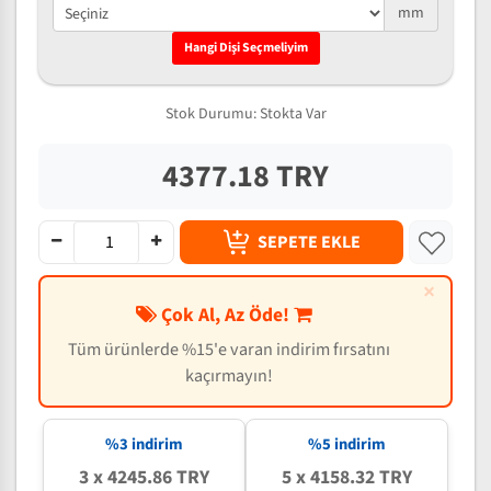
mm
Hangi Dişi Seçmeliyim
Stok Durumu:
Stokta Var
4377.18 TRY
SEPETE EKLE
×
Çok Al, Az Öde!
Tüm ürünlerde %15'e varan indirim fırsatını
kaçırmayın!
%3 indirim
%5 indirim
3 x 4245.86 TRY
5 x 4158.32 TRY