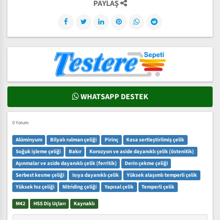
PAYLAŞ
WHATSAPP DESTEK
0 Yorum
Alüminyum
Bilyalı rulman çeliği
Pirinç
Kasa sertleştirilmiş çelik
Soğuk işleme çeliği
Bakır
Korozyon ve aside dayanıklı çelik (östenitik)
Aşınmalar ve aside dayanıklı çelik (ferritik)
Derin çekme çeliği
Serbest kesme çeliği
Isıya dayanıklı çelik
Yüksek alaşımlı temperli çelik
Yüksek hız çeliği
Nitriding çeliği
Yapısal çelik
Temperli çelik
M42
HSS Diş Uçları
Kaynaklı