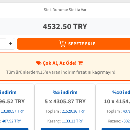
Stok Durumu:
Stokta Var
4532.50 TRY
SEPETE EKLE
Çok Al, Az Öde!
Tüm ürünlerde %15'e varan indirim fırsatını kaçırmayın!
indirim
%5 indirim
%
10
ind
96.52 TRY
5 x 4305.87 TRY
10 x 4154
:
13189.57 TRY
Toplam :
21529.36 TRY
Toplam :
407
:
407.92 TRY
Kazanç:
1133.13 TRY
Kazanç:
-302