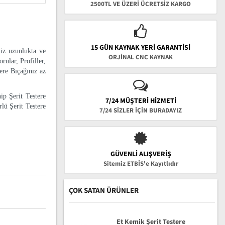
2500TL VE ÜZERİ ÜCRETSİZ KARGO
15 GÜN KAYNAK YERI GARANTISI
niz uzunlukta ve
ORJİNAL CNC KAYNAK
rular, Profiller,
tere Bıçağınız az
ip Şerit Testere
7/24 MÜŞTERİ HİZMETİ
lü Şerit Testere
7/24 SİZLER İÇİN BURADAYIZ
GÜVENLI ALIŞVERIŞ
Sitemiz ETBİS'e Kayıtlıdır
ÇOK SATAN ÜRÜNLER
Et Kemik Şerit Testere