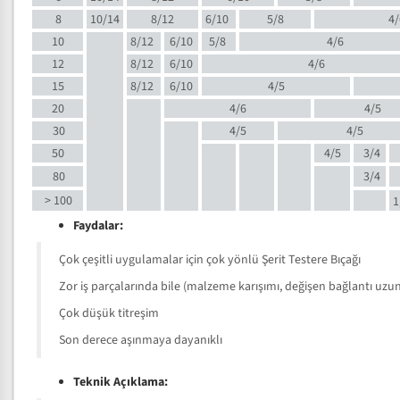
8
10/14
8/12
6/10
5/8
4/
10
8/12
6/10
5/8
4/6
12
8/12
6/10
4/6
15
8/12
6/10
4/5
20
4/6
4/5
30
4/5
4/5
50
4/5
3/4
80
3/4
> 100
1
Faydalar:
Çok çeşitli uygulamalar için çok yönlü Şerit Testere Bıçağı
Zor iş parçalarında bile (malzeme karışımı, değişen bağlantı uzunlu
Çok düşük titreşim
Son derece aşınmaya dayanıklı
Teknik Açıklama: