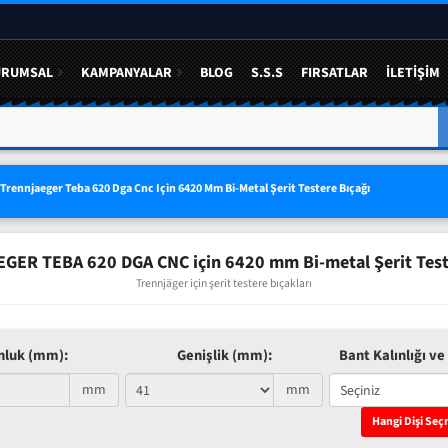
URUMSAL
KAMPANYALAR
BLOG
S.S.S
FIRSATLAR
İLETIŞIM
A YÜZDE 50 YE VARAN
3 LÜ SETLERDE AVANTAJLI FIYAT
Trennjaeger Teba 620 Dga Cnc Için 6420 Mm Bi-Metal Şerit Testere Bıçağı
ER TEBA 620 DGA CNC için 6420 mm Bi-metal Şerit Test
Trennjäger için şerit testere bıçakları
nluk (mm):
Genişlik (mm):
Bant Kalınlığı ve 
mm
mm
Hangi Dişi Seç