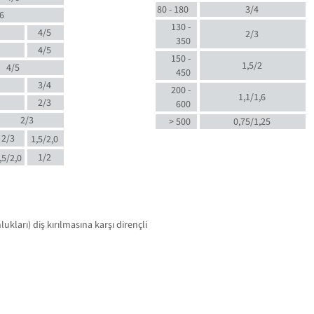
80 - 180
3/4
6
130 -
4/5
2/3
350
4/5
150 -
1,5/2
4/5
450
3/4
200 -
1,1/1,6
2/3
600
2/3
> 500
0,75/1,25
2/3
1,5/2,0
1/2
,5/2,0
kları) diş kırılmasına karşı dirençli