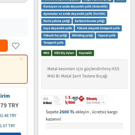
Korozyon ve aside dayanıklı çelik (östenitik)
Aşınmalar ve aside dayanıklı çelik (ferritik)
Derin çekme çeliği
Serbest kesme çeliği
Isıya dayanıklı çelik
Yüksek alaşımlı temperli çelik
Yüksek hız çeliği
Nitriding çeliği
Yapısal çelik
Temperli çelik
M42
HSS Diş Uçları
Kaynaklı
×
Metal kesimleri için güçlendirilmiş HSS
M42 Bi-Metal Şerit Testere Bıçağı
irim
.79 TRY
Sepete
2500 TL
ekleyin , ücretsiz kargo
92.48 TRY
kazanın!
1.67 TRY
0%