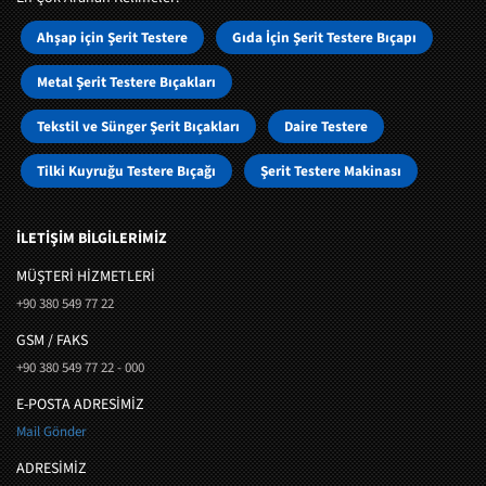
Ahşap için Şerit Testere
Gıda İçin Şerit Testere Bıçapı
Metal Şerit Testere Bıçakları
Tekstil ve Sünger Şerit Bıçakları
Daire Testere
Tilki Kuyruğu Testere Bıçağı
Şerit Testere Makinası
İLETİŞİM BİLGİLERİMİZ
MÜŞTERI HIZMETLERI
+90 380 549 77 22
GSM / FAKS
+90 380 549 77 22 - 000
E-POSTA ADRESİMİZ
Mail Gönder
ADRESİMİZ