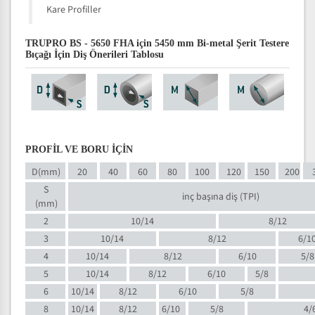
Kare Profiller
TRUPRO BS - 5650 FHA için 5450 mm Bi-metal Şerit Testere
Bıçağı İçin Diş Önerileri Tablosu
PROFİL VE BORU İÇİN
D(mm)
20
40
60
80
100
120
150
200
S
inç başına diş (TPI)
(mm)
2
10/14
8/12
3
10/14
8/12
6/1
4
10/14
8/12
6/10
5/8
5
10/14
8/12
6/10
5/8
6
10/14
8/12
6/10
5/8
8
10/14
8/12
6/10
5/8
4/