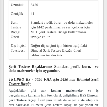
Uzunluk
5450
Genişlik
41
Şerit
Standart profil, boru, ve dolu malzemeler
Testere
için M42 paslanmaz ve sert çelikler için
Bıçağı
M51 Şerit Testere Bıçağı kullanmanız
Öneri
tavsiye edilir.
Diş ölçüsü
Doğru diş seçimi için lütfen aşağıdaki
Tavsiyesi
Bimetal Şerit Testere Bıçağı öneri
tablosunu inceleyiniz.
Şerit Testere Bıçaklarımız
Standart profil, boru, ve
dolu malzemeler
için uygundur.
TRUPRO BS - 5650 FHA için 5450 mm Bi-metal Şerit
Testere Bıçağı
Aşağıdakiler gibi
zor kesilen malzemeler ve iş
parçalarında
kullanım için özel olarak geliştirilmiş
HSS Bimetal
Şerit Testere Bıçağı.
İstediğiniz uzunlukta ve genişlikte sahip size
özel hazırlanan Bi-metal Şerit Testere Bıçağı ile çok yönlü bir