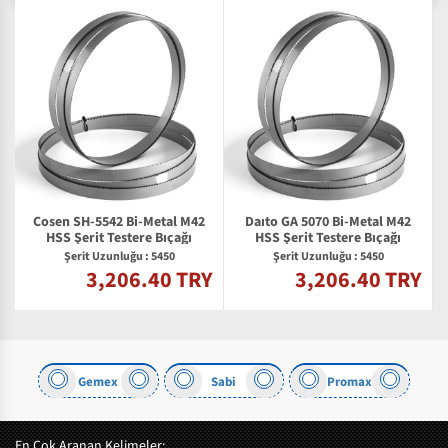
Cosen SH-5542 Bi-Metal M42
Daıto GA 5070 Bi-Metal M42
2
HSS Şerit Testere Bıçağı
HSS Şerit Testere Bıçağı
Şerit Uzunluğu : 5450
Şerit Uzunluğu : 5450
3,206.40 TRY
3,206.40 TRY
Y
Gemex
Sabi
Promax
En Çok Aranan Kelimeler: