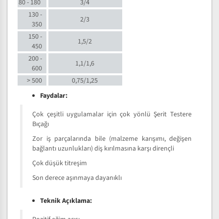
80 - 180
3/4
130 -
2/3
350
150 -
1,5/2
450
200 -
1,1/1,6
600
> 500
0,75/1,25
Faydalar:
Çok çeşitli uygulamalar için çok yönlü Şerit Testere
Bıçağı
Zor iş parçalarında bile (malzeme karışımı, değişen
bağlantı uzunlukları) diş kırılmasına karşı dirençli
Çok düşük titreşim
Son derece aşınmaya dayanıklı
Teknik Açıklama: