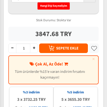
Hangi Dişi Seçmeliyim
Stok Durumu:
Stokta Var
3847.68 TRY
SEPETE EKLE
×
Çok Al, Az Öde!
Tüm ürünlerde %15'e varan indirim fırsatını
kaçırmayın!
%3 indirim
%5 indirim
3 x 3732.25 TRY
5 x 3655.30 TRY