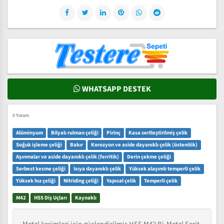
WHATSAPP DESTEK
0 Yorum
Alüminyum
Bilyalı rulman çeliği
Pirinç
Kasa sertleştirilmiş çelik
Soğuk işleme çeliği
Bakır
Korozyon ve aside dayanıklı çelik (östenitik)
Aşınmalar ve aside dayanıklı çelik (ferritik)
Derin çekme çeliği
Serbest kesme çeliği
Isıya dayanıklı çelik
Yüksek alaşımlı temperli çelik
Yüksek hız çeliği
Nitriding çeliği
Yapısal çelik
Temperli çelik
M42
HSS Diş Uçları
Kaynaklı