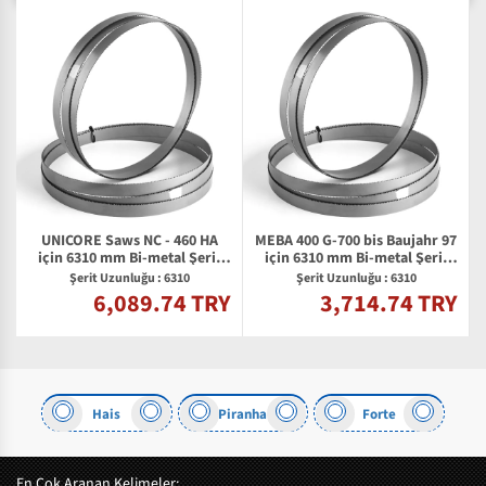
UNICORE Saws NC - 460 HA
MEBA 400 G-700 bis Baujahr 97
2
için 6310 mm Bi-metal Şerit
için 6310 mm Bi-metal Şerit
Testere Bıçağı
Testere Bıçağı
Şerit Uzunluğu : 6310
Şerit Uzunluğu : 6310
6,089.74 TRY
3,714.74 TRY
Y
Hais
Piranha
Forte
En Çok Aranan Kelimeler: