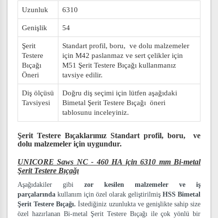
Uzunluk
6310
Genişlik
54
Şerit
Standart profil, boru, ve dolu malzemeler
Testere
için M42 paslanmaz ve sert çelikler için
Bıçağı
M51 Şerit Testere Bıçağı kullanmanız
Öneri
tavsiye edilir.
Diş ölçüsü
Doğru diş seçimi için lütfen aşağıdaki
Tavsiyesi
Bimetal Şerit Testere Bıçağı öneri
tablosunu inceleyiniz.
Şerit Testere Bıçaklarımız
Standart profil, boru, ve
dolu malzemeler
için uygundur.
UNICORE Saws NC - 460 HA için 6310 mm Bi-metal
Şerit Testere Bıçağı
Aşağıdakiler gibi
zor kesilen malzemeler ve iş
parçalarında
kullanım için özel olarak geliştirilmiş
HSS Bimetal
Şerit Testere Bıçağı.
İstediğiniz uzunlukta ve genişlikte sahip size
özel hazırlanan Bi-metal Şerit Testere Bıçağı ile çok yönlü bir