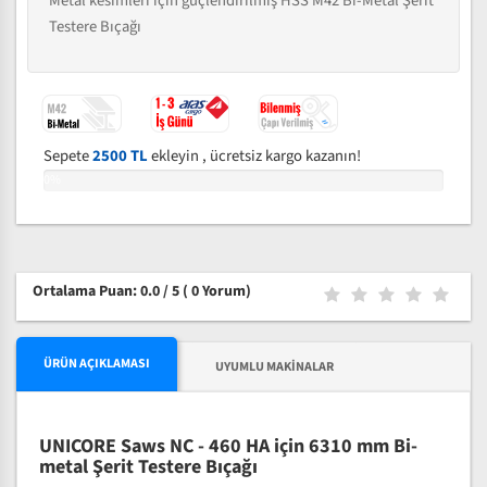
Metal kesimleri için güçlendirilmiş HSS M42 Bi-Metal Şerit
Testere Bıçağı
Sepete
2500 TL
ekleyin , ücretsiz kargo kazanın!
0%
Ortalama Puan: 0.0 / 5
( 0 Yorum)
ÜRÜN AÇIKLAMASI
UYUMLU MAKINALAR
UNICORE Saws NC - 460 HA için 6310 mm Bi-
metal Şerit Testere Bıçağı