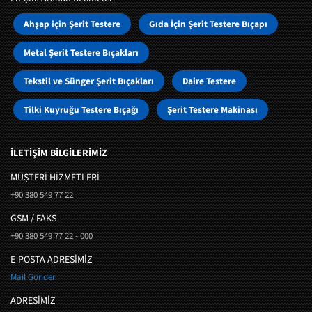
Ahşap için Şerit Testere
Gıda İçin Şerit Testere Bıçapı
Metal Şerit Testere Bıçakları
Tekstil ve Sünger Şerit Bıçakları
Daire Testere
Tilki Kuyruğu Testere Bıçağı
Şerit Testere Makinası
İLETİŞİM BİLGİLERİMİZ
MÜŞTERI HIZMETLERI
+90 380 549 77 22
GSM / FAKS
+90 380 549 77 22 - 000
E-POSTA ADRESİMİZ
Mail Gönder
ADRESİMİZ