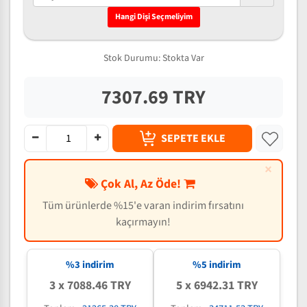
Hangi Dişi Seçmeliyim
Stok Durumu:
Stokta Var
7307.69 TRY
SEPETE EKLE
×
Çok Al, Az Öde!
Tüm ürünlerde %15'e varan indirim fırsatını
kaçırmayın!
%3 indirim
%5 indirim
3 x 7088.46 TRY
5 x 6942.31 TRY