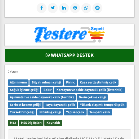
WHATSAPP DESTEK
0 Yorum
Alüminyum
Bilyalı rulman çeliği
Pirinç
Kasa sertleştirilmiş çelik
Soğuk işleme çeliği
Bakır
Korozyon ve aside dayanıklı çelik (östenitik)
Aşınmalar ve aside dayanıklı çelik (ferritik)
Derin çekme çeliği
Serbest kesme çeliği
Isıya dayanıklı çelik
Yüksek alaşımlı temperli çelik
Yüksek hız çeliği
Nitriding çeliği
Yapısal çelik
Temperli çelik
M42
HSS Diş Uçları
Kaynaklı