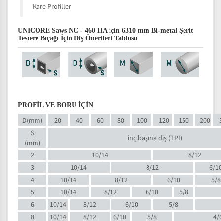
Kare Profiller
UNICORE Saws NC - 460 HA için 6310 mm Bi-metal Şerit
Testere Bıçağı İçin Diş Önerileri Tablosu
PROFİL VE BORU İÇİN
D(mm)
20
40
60
80
100
120
150
200
S
inç başına diş (TPI)
(mm)
2
10/14
8/12
3
10/14
8/12
6/1
4
10/14
8/12
6/10
5/8
5
10/14
8/12
6/10
5/8
6
10/14
8/12
6/10
5/8
8
10/14
8/12
6/10
5/8
4/