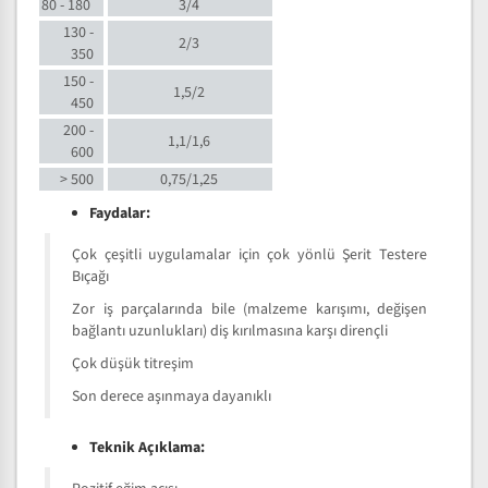
80 - 180
3/4
130 -
2/3
350
150 -
1,5/2
450
200 -
1,1/1,6
600
> 500
0,75/1,25
Faydalar:
Çok çeşitli uygulamalar için çok yönlü Şerit Testere
Bıçağı
Zor iş parçalarında bile (malzeme karışımı, değişen
bağlantı uzunlukları) diş kırılmasına karşı dirençli
Çok düşük titreşim
Son derece aşınmaya dayanıklı
Teknik Açıklama: