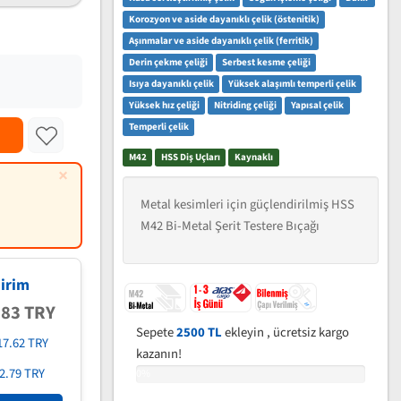
Korozyon ve aside dayanıklı çelik (östenitik)
Aşınmalar ve aside dayanıklı çelik (ferritik)
Derin çekme çeliği
Serbest kesme çeliği
Isıya dayanıklı çelik
Yüksek alaşımlı temperli çelik
Yüksek hız çeliği
Nitriding çeliği
Yapısal çelik
Temperli çelik
M42
HSS Diş Uçları
Kaynaklı
×
Metal kesimleri için güçlendirilmiş HSS
M42 Bi-Metal Şerit Testere Bıçağı
irim
.83 TRY
Sepete
2500 TL
ekleyin , ücretsiz kargo
17.62 TRY
kazanın!
2.79 TRY
0%