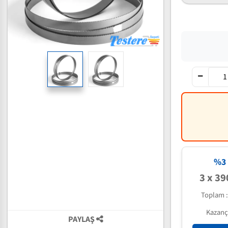
%3 
3 x 39
Toplam 
Kazanç
PAYLAŞ