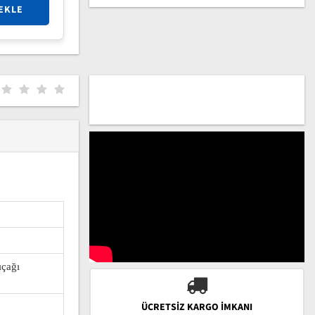
EKLE
ıçağı
ÜCRETSIZ KARGO İMKANI