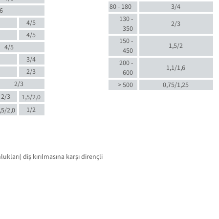
80 - 180
3/4
6
130 -
4/5
2/3
350
4/5
150 -
1,5/2
4/5
450
3/4
200 -
1,1/1,6
2/3
600
2/3
> 500
0,75/1,25
2/3
1,5/2,0
1/2
,5/2,0
kları) diş kırılmasına karşı dirençli