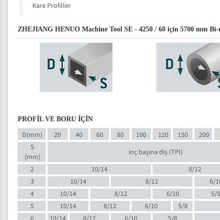
Kare Profiller
ZHEJIANG HENUO Machine Tool SE - 4250 / 60 için 5700 mm Bi-meta
PROFİL VE BORU İÇİN
D(mm)
20
40
60
80
100
120
150
200
S
inç başına diş (TPI)
(mm)
2
10/14
8/12
3
10/14
8/12
6/1
4
10/14
8/12
6/10
5/
5
10/14
8/12
6/10
5/8
6
10/14
8/12
6/10
5/8