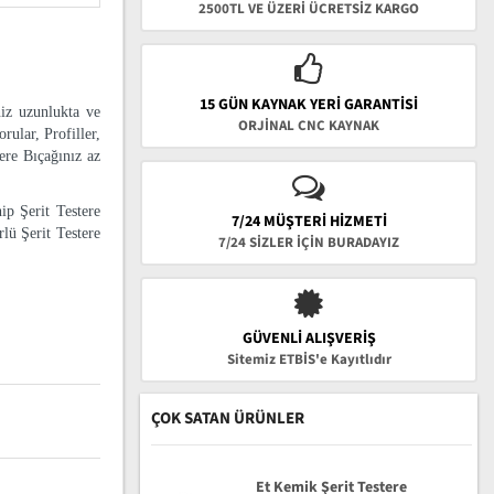
2500TL VE ÜZERİ ÜCRETSİZ KARGO
15 GÜN KAYNAK YERI GARANTISI
niz uzunlukta ve
ORJİNAL CNC KAYNAK
rular, Profiller,
tere Bıçağınız az
ip Şerit Testere
7/24 MÜŞTERİ HİZMETİ
lü Şerit Testere
7/24 SİZLER İÇİN BURADAYIZ
GÜVENLI ALIŞVERIŞ
Sitemiz ETBİS'e Kayıtlıdır
ÇOK SATAN ÜRÜNLER
Et Kemik Şerit Testere