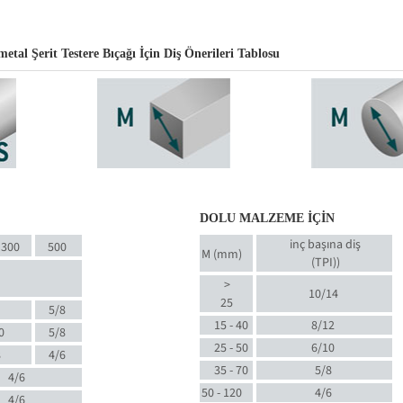
l Şerit Testere Bıçağı İçin Diş Önerileri Tablosu
DOLU MALZEME İÇİN
inç başına diş
300
500
M (mm)
(TPI)
)
>
10/14
25
5/8
15 - 40
8/12
0
5/8
25 - 50
6/10
8
4/6
35 - 70
5/8
4/6
50 - 120
4/6
4/6