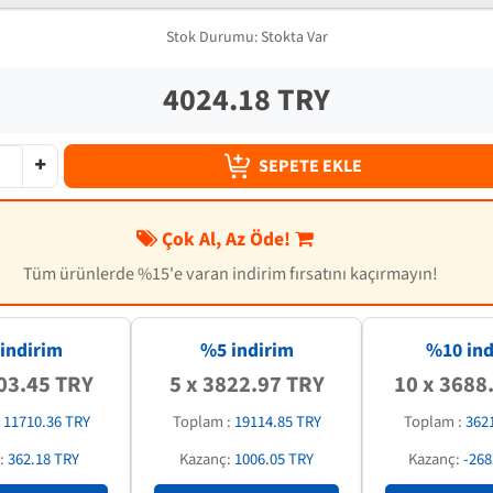
Stok Durumu:
Stokta Var
4024.18 TRY
SEPETE EKLE
Çok Al, Az Öde!
Tüm ürünlerde %15'e varan indirim fırsatını kaçırmayın!
indirim
%5 indirim
%
10
ind
03.45 TRY
5 x 3822.97 TRY
10 x 3688
:
11710.36 TRY
Toplam :
19114.85 TRY
Toplam :
362
:
362.18 TRY
Kazanç:
1006.05 TRY
Kazanç:
-268