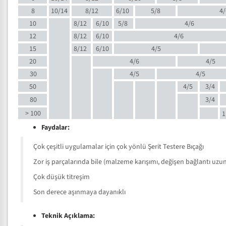
8
10/14
8/12
6/10
5/8
4/
10
8/12
6/10
5/8
4/6
12
8/12
6/10
4/6
15
8/12
6/10
4/5
20
4/6
4/5
30
4/5
4/5
50
4/5
3/4
80
3/4
> 100
1
Faydalar:
Çok çeşitli uygulamalar için çok yönlü Şerit Testere Bıçağı
Zor iş parçalarında bile (malzeme karışımı, değişen bağlantı uzunlu
Çok düşük titreşim
Son derece aşınmaya dayanıklı
Teknik Açıklama: