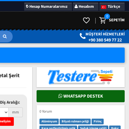
Hesap Numaralarımız
Hesabım
Türkçe
0
SEPETIM
LAR
SÜRPRIZ KAMPANYALAR
MÜŞTERI HIZMETLERI
+90 380 549 77 22
tal Şerit
WHATSAPP DESTEK
Diş Aralığı:
0 Yorum
mm
meliyim
Alüminyum
Bilyalı rulman çeliği
Pirinç
Kasa sertleştirilmiş çelik
Soğuk işleme çeliği
Bakır