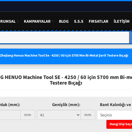
URUMSAL
KAMPANYALAR
BLOG
S.S.S
FIRSATLAR
İLETIŞIM
A YÜZDE 50 YE VARAN
3 LÜ SETLERDE AVANTAJLI FIYAT
Zhejiang Henuo Machine Tool Se - 4250 / 60 Için 5700 Mm Bi-Metal Şerit Testere Bıçağı
 HENUO Machine Tool SE - 4250 / 60 için 5700 mm Bi-me
Testere Bıçağı
nluk (mm):
Genişlik (mm):
Bant Kalınlığı ve 
mm
mm
Hangi Dişi Seç