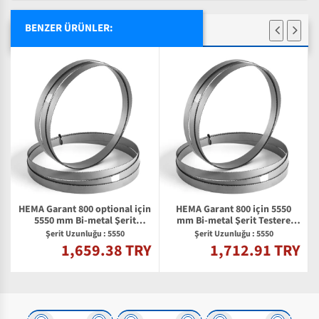
BENZER ÜRÜNLER:
HEMA Garant 800 optional için
HEMA Garant 800 için 5550
5550 mm Bi-metal Şerit
mm Bi-metal Şerit Testere
Testere Bıçağı
Bıçağı
Şerit Uzunluğu : 5550
Şerit Uzunluğu : 5550
1,659.38 TRY
1,712.91 TRY
Y