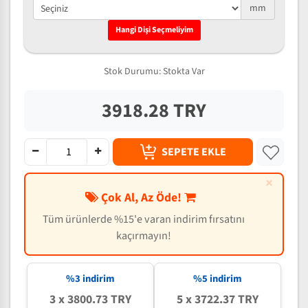
mm
Hangi Dişi Seçmeliyim
Stok Durumu:
Stokta Var
3918.28 TRY
SEPETE EKLE
×
Çok Al, Az Öde!
Tüm ürünlerde %15'e varan indirim fırsatını
kaçırmayın!
%3 indirim
%5 indirim
3 x 3800.73 TRY
5 x 3722.37 TRY