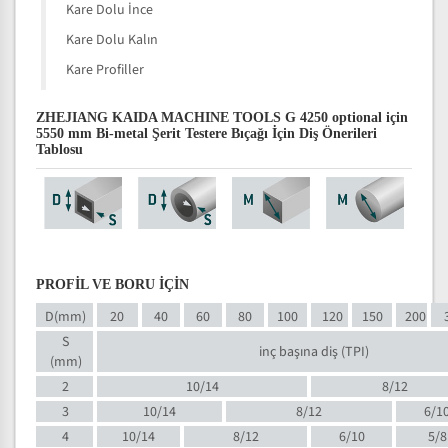
Kare Dolu İnce
Kare Dolu Kalın
Kare Profiller
ZHEJIANG KAIDA MACHINE TOOLS G 4250 optional için
5550 mm Bi-metal Şerit Testere Bıçağı İçin Diş Önerileri
Tablosu
PROFİL VE BORU İÇİN
D(mm)
20
40
60
80
100
120
150
200
S
inç başına diş (TPI)
(mm)
2
10/14
8/12
3
10/14
8/12
6/1
4
10/14
8/12
6/10
5/8