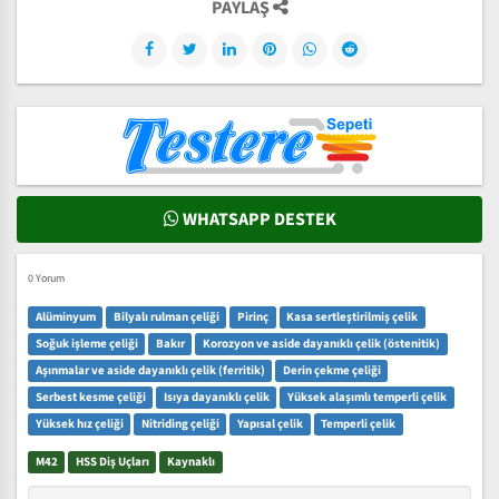
PAYLAŞ
WHATSAPP DESTEK
0 Yorum
Alüminyum
Bilyalı rulman çeliği
Pirinç
Kasa sertleştirilmiş çelik
Soğuk işleme çeliği
Bakır
Korozyon ve aside dayanıklı çelik (östenitik)
Aşınmalar ve aside dayanıklı çelik (ferritik)
Derin çekme çeliği
Serbest kesme çeliği
Isıya dayanıklı çelik
Yüksek alaşımlı temperli çelik
Yüksek hız çeliği
Nitriding çeliği
Yapısal çelik
Temperli çelik
M42
HSS Diş Uçları
Kaynaklı