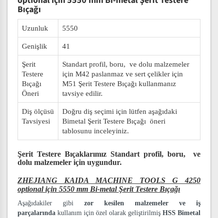
optional için 5550 mm Bi-metal Şerit Testere
Bıçağı
Uzunluk
5550
Genişlik
41
Şerit
Standart profil, boru, ve dolu malzemeler
Testere
için M42 paslanmaz ve sert çelikler için
Bıçağı
M51 Şerit Testere Bıçağı kullanmanız
Öneri
tavsiye edilir.
Diş ölçüsü
Doğru diş seçimi için lütfen aşağıdaki
Tavsiyesi
Bimetal Şerit Testere Bıçağı öneri
tablosunu inceleyiniz.
Şerit Testere Bıçaklarımız
Standart profil, boru, ve
dolu malzemeler
için uygundur.
ZHEJIANG KAIDA MACHINE TOOLS G 4250
optional için 5550 mm Bi-metal Şerit Testere Bıçağı
Aşağıdakiler gibi
zor kesilen malzemeler ve iş
parçalarında
kullanım için özel olarak geliştirilmiş
HSS Bimetal