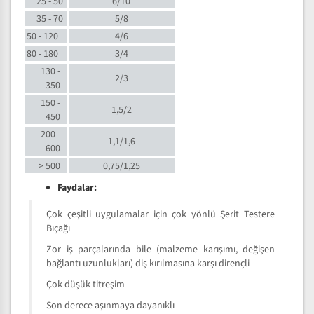
25 - 50
6/10
35 - 70
5/8
50 - 120
4/6
80 - 180
3/4
130 -
2/3
350
150 -
1,5/2
450
200 -
1,1/1,6
600
> 500
0,75/1,25
Faydalar:
Çok çeşitli uygulamalar için çok yönlü Şerit Testere
Bıçağı
Zor iş parçalarında bile (malzeme karışımı, değişen
bağlantı uzunlukları) diş kırılmasına karşı dirençli
Çok düşük titreşim
Son derece aşınmaya dayanıklı