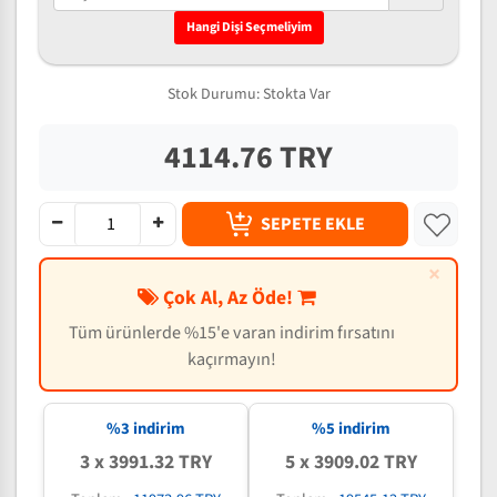
Hangi Dişi Seçmeliyim
Stok Durumu:
Stokta Var
4114.76 TRY
SEPETE EKLE
×
Çok Al, Az Öde!
Tüm ürünlerde %15'e varan indirim fırsatını
kaçırmayın!
%3 indirim
%5 indirim
3 x 3991.32 TRY
5 x 3909.02 TRY