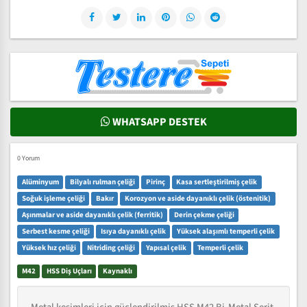
WHATSAPP DESTEK
0 Yorum
Alüminyum
Bilyalı rulman çeliği
Pirinç
Kasa sertleştirilmiş çelik
Soğuk işleme çeliği
Bakır
Korozyon ve aside dayanıklı çelik (östenitik)
Aşınmalar ve aside dayanıklı çelik (ferritik)
Derin çekme çeliği
Serbest kesme çeliği
Isıya dayanıklı çelik
Yüksek alaşımlı temperli çelik
Yüksek hız çeliği
Nitriding çeliği
Yapısal çelik
Temperli çelik
M42
HSS Diş Uçları
Kaynaklı