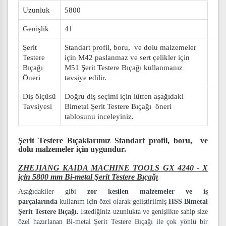
Uzunluk
5800
Genişlik
41
Şerit
Standart profil, boru, ve dolu malzemeler
Testere
için M42 paslanmaz ve sert çelikler için
Bıçağı
M51 Şerit Testere Bıçağı kullanmanız
Öneri
tavsiye edilir.
Diş ölçüsü
Doğru diş seçimi için lütfen aşağıdaki
Tavsiyesi
Bimetal Şerit Testere Bıçağı öneri
tablosunu inceleyiniz.
Şerit Testere Bıçaklarımız
Standart profil, boru, ve
dolu malzemeler
için uygundur.
ZHEJIANG KAIDA MACHINE TOOLS GX 4240 - X
için 5800 mm Bi-metal Şerit Testere Bıçağı
Aşağıdakiler gibi
zor kesilen malzemeler ve iş
parçalarında
kullanım için özel olarak geliştirilmiş
HSS Bimetal
Şerit Testere Bıçağı.
İstediğiniz uzunlukta ve genişlikte sahip size
özel hazırlanan Bi-metal Şerit Testere Bıçağı ile çok yönlü bir