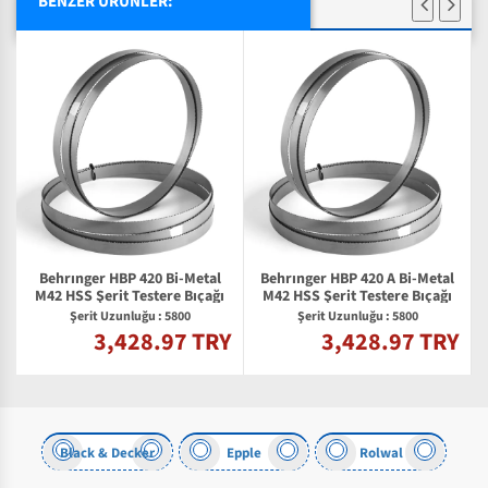
BENZER ÜRÜNLER:
Behrınger HBP 420 Bi-Metal
Behrınger HBP 420 A Bi-Metal
M42 HSS Şerit Testere Bıçağı
M42 HSS Şerit Testere Bıçağı
Şerit Uzunluğu : 5800
Şerit Uzunluğu : 5800
3,428.97 TRY
3,428.97 TRY
Y
Black & Decker
Epple
Rolwal