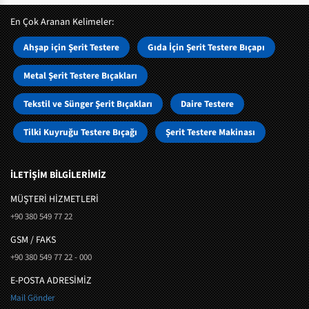
En Çok Aranan Kelimeler:
Ahşap için Şerit Testere
Gıda İçin Şerit Testere Bıçapı
Metal Şerit Testere Bıçakları
Tekstil ve Sünger Şerit Bıçakları
Daire Testere
Tilki Kuyruğu Testere Bıçağı
Şerit Testere Makinası
İLETİŞİM BİLGİLERİMİZ
MÜŞTERI HIZMETLERI
+90 380 549 77 22
GSM / FAKS
+90 380 549 77 22 - 000
E-POSTA ADRESİMİZ
Mail Gönder