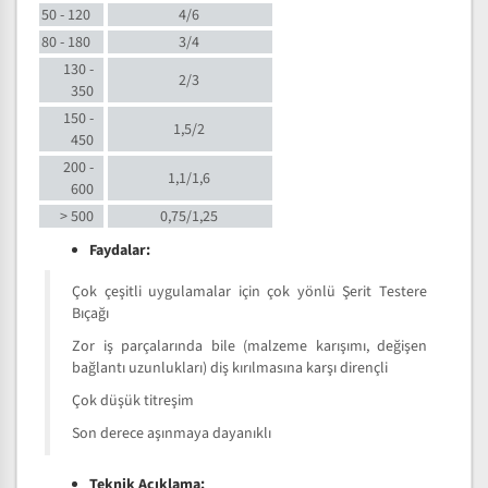
50 - 120
4/6
80 - 180
3/4
130 -
2/3
350
150 -
1,5/2
450
200 -
1,1/1,6
600
> 500
0,75/1,25
Faydalar:
Çok çeşitli uygulamalar için çok yönlü Şerit Testere
Bıçağı
Zor iş parçalarında bile (malzeme karışımı, değişen
bağlantı uzunlukları) diş kırılmasına karşı dirençli
Çok düşük titreşim
Son derece aşınmaya dayanıklı
Teknik Açıklama: