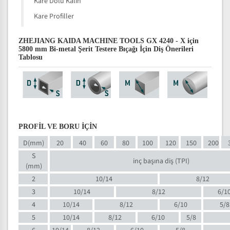
Kare Dolu Kalın
Kare Profiller
ZHEJIANG KAIDA MACHINE TOOLS GX 4240 - X için
5800 mm Bi-metal Şerit Testere Bıçağı İçin Diş Önerileri
Tablosu
PROFİL VE BORU İÇİN
D(mm)
20
40
60
80
100
120
150
200
S
inç başına diş (TPI)
(mm)
2
10/14
8/12
3
10/14
8/12
6/1
4
10/14
8/12
6/10
5/8
5
10/14
8/12
6/10
5/8