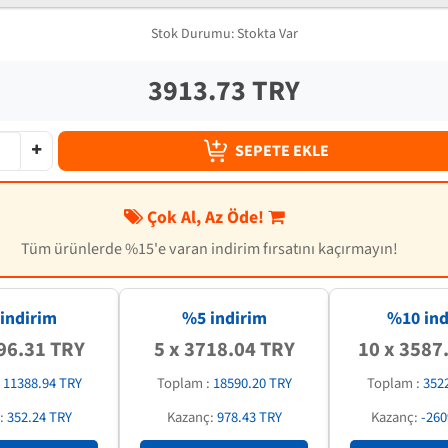
Stok Durumu:
Stokta Var
3913.73 TRY
SEPETE EKLE
Çok Al, Az Öde!
Tüm ürünlerde %15'e varan indirim fırsatını kaçırmayın!
indirim
%5 indirim
%
10
ind
96.31 TRY
5 x 3718.04 TRY
10 x 3587
:
11388.94 TRY
Toplam :
18590.20 TRY
Toplam :
352
:
352.24 TRY
Kazanç:
978.43 TRY
Kazanç:
-260