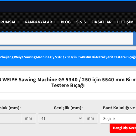
URUMSAL
KAMPANYALAR
BLOG
S.S.S
FIRSATLAR
İLETIŞIM
A YÜZDE 50 YE VARAN
3 LÜ SETLERDE AVANTAJLI FIYAT
Zhejiang Weiye Sawing Machine Gy 5340 / 250 Için 5540 Mm Bi-Metal Şerit Testere Bıçağı
 WEIYE Sawing Machine GY 5340 / 250 için 5540 mm Bi-me
Testere Bıçağı
nluk (mm):
Genişlik (mm):
Bant Kalınlığı ve 
mm
mm
Hangi Dişi Seç