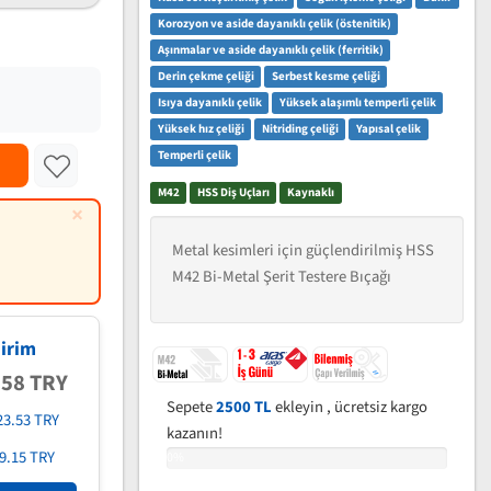
Korozyon ve aside dayanıklı çelik (östenitik)
Aşınmalar ve aside dayanıklı çelik (ferritik)
Derin çekme çeliği
Serbest kesme çeliği
Isıya dayanıklı çelik
Yüksek alaşımlı temperli çelik
Yüksek hız çeliği
Nitriding çeliği
Yapısal çelik
Temperli çelik
M42
HSS Diş Uçları
Kaynaklı
×
Metal kesimleri için güçlendirilmiş HSS
M42 Bi-Metal Şerit Testere Bıçağı
irim
.58 TRY
Sepete
2500 TL
ekleyin , ücretsiz kargo
23.53 TRY
kazanın!
9.15 TRY
0%