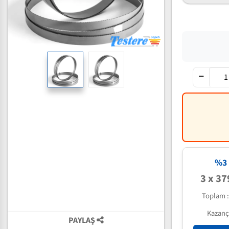
%3 
3 x 37
Toplam 
Kazanç
PAYLAŞ