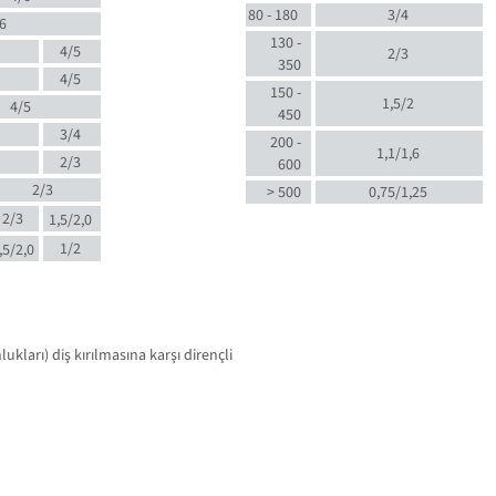
80 - 180
3/4
6
130 -
4/5
2/3
350
4/5
150 -
1,5/2
4/5
450
3/4
200 -
1,1/1,6
2/3
600
2/3
> 500
0,75/1,25
2/3
1,5/2,0
1/2
,5/2,0
kları) diş kırılmasına karşı dirençli