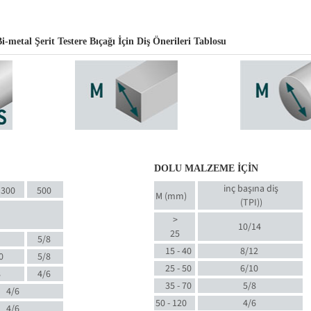
al Şerit Testere Bıçağı İçin Diş Önerileri Tablosu
DOLU MALZEME İÇİN
inç başına diş
300
500
M (mm)
(TPI)
)
>
10/14
25
5/8
15 - 40
8/12
0
5/8
25 - 50
6/10
8
4/6
35 - 70
5/8
4/6
50 - 120
4/6
4/6