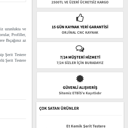
2500TL VE ÜZERİ ÜCRETSİZ KARGO
15 GÜN KAYNAK YERI GARANTISI
niz uzunlukta ve
ORJİNAL CNC KAYNAK
rular, Profiller,
tere Bıçağınız az
ip Şerit Testere
7/24 MÜŞTERİ HİZMETİ
lü Şerit Testere
7/24 SİZLER İÇİN BURADAYIZ
GÜVENLI ALIŞVERIŞ
Sitemiz ETBİS'e Kayıtlıdır
ÇOK SATAN ÜRÜNLER
Et Kemik Şerit Testere