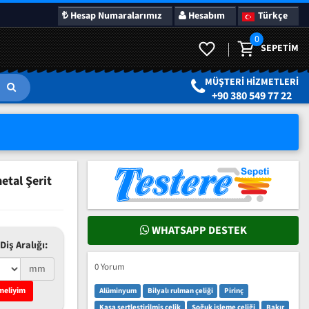
Hesap Numaralarımız
Hesabım
Türkçe
0
SEPETIM
LAR
SÜRPRIZ KAMPANYALAR
MÜŞTERI HIZMETLERI
+90 380 549 77 22
tal Şerit
WHATSAPP DESTEK
Diş Aralığı:
0 Yorum
mm
meliyim
Alüminyum
Bilyalı rulman çeliği
Pirinç
Kasa sertleştirilmiş çelik
Soğuk işleme çeliği
Bakır