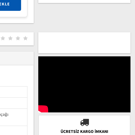
EKLE
ıçağı
ÜCRETSIZ KARGO İMKANI