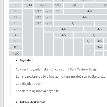
8
10/14
8/12
6/10
5/8
4/
10
8/12
6/10
5/8
4/6
12
8/12
6/10
4/6
15
8/12
6/10
4/5
20
4/6
4/5
30
4/5
4/5
50
4/5
3/4
80
3/4
> 100
1
Faydalar:
Çok çeşitli uygulamalar için çok yönlü Şerit Testere Bıçağı
Zor iş parçalarında bile (malzeme karışımı, değişen bağlantı uzunlu
Çok düşük titreşim
Son derece aşınmaya dayanıklı
Teknik Açıklama: