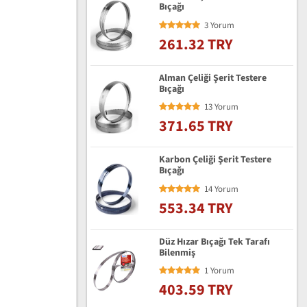
Bıçağı
3 Yorum
261.32 TRY
Alman Çeliği Şerit Testere
Bıçağı
13 Yorum
371.65 TRY
Karbon Çeliği Şerit Testere
Bıçağı
14 Yorum
553.34 TRY
Düz Hızar Bıçağı Tek Tarafı
Bilenmiş
1 Yorum
403.59 TRY