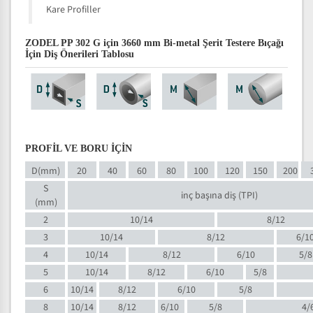
Kare Profiller
ZODEL PP 302 G için 3660 mm Bi-metal Şerit Testere Bıçağı
İçin Diş Önerileri Tablosu
PROFİL VE BORU İÇİN
D(mm)
20
40
60
80
100
120
150
200
S
inç başına diş (TPI)
(mm)
2
10/14
8/12
3
10/14
8/12
6/1
4
10/14
8/12
6/10
5/8
5
10/14
8/12
6/10
5/8
6
10/14
8/12
6/10
5/8
8
10/14
8/12
6/10
5/8
4/