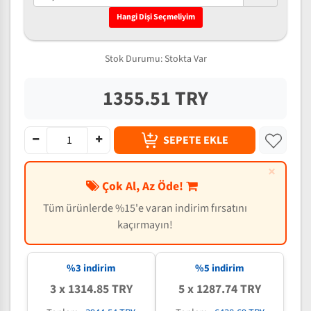
Hangi Dişi Seçmeliyim
Stok Durumu:
Stokta Var
1355.51 TRY
SEPETE EKLE
×
Çok Al, Az Öde!
Tüm ürünlerde %15'e varan indirim fırsatını
kaçırmayın!
%3 indirim
%5 indirim
3 x 1314.85 TRY
5 x 1287.74 TRY