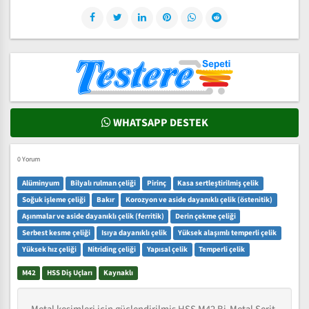
WHATSAPP DESTEK
0 Yorum
Alüminyum
Bilyalı rulman çeliği
Pirinç
Kasa sertleştirilmiş çelik
Soğuk işleme çeliği
Bakır
Korozyon ve aside dayanıklı çelik (östenitik)
Aşınmalar ve aside dayanıklı çelik (ferritik)
Derin çekme çeliği
Serbest kesme çeliği
Isıya dayanıklı çelik
Yüksek alaşımlı temperli çelik
Yüksek hız çeliği
Nitriding çeliği
Yapısal çelik
Temperli çelik
M42
HSS Diş Uçları
Kaynaklı