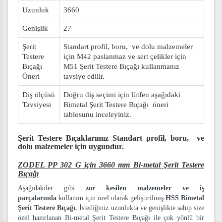
Uzunluk
3660
Genişlik
27
Şerit
Standart profil, boru, ve dolu malzemeler
Testere
için M42 paslanmaz ve sert çelikler için
Bıçağı
M51 Şerit Testere Bıçağı kullanmanız
Öneri
tavsiye edilir.
Diş ölçüsü
Doğru diş seçimi için lütfen aşağıdaki
Tavsiyesi
Bimetal Şerit Testere Bıçağı öneri
tablosunu inceleyiniz.
Şerit Testere Bıçaklarımız
Standart profil, boru, ve
dolu malzemeler
için uygundur.
ZODEL PP 302 G için 3660 mm Bi-metal Şerit Testere
Bıçağı
Aşağıdakiler gibi
zor kesilen malzemeler ve iş
parçalarında
kullanım için özel olarak geliştirilmiş
HSS Bimetal
Şerit Testere Bıçağı.
İstediğiniz uzunlukta ve genişlikte sahip size
özel hazırlanan Bi-metal Şerit Testere Bıçağı ile çok yönlü bir