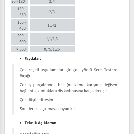
80 - 180
3/4
130 -
2/3
350
150 -
1,5/2
450
200 -
1,1/1,6
600
> 500
0,75/1,25
Faydalar:
Çok çeşitli uygulamalar için çok yönlü Şerit Testere
Bıçağı
Zor iş parçalarında bile (malzeme karışımı, değişen
bağlantı uzunlukları) diş kırılmasına karşı dirençli
Çok düşük titreşim
Son derece aşınmaya dayanıklı
Teknik Açıklama: