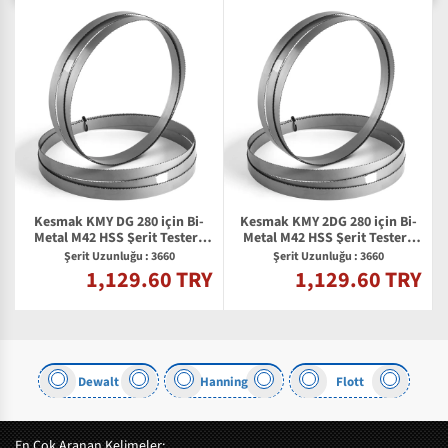
Kesmak KMY DG 280 için Bi-
Kesmak KMY 2DG 280 için Bi-
l
Metal M42 HSS Şerit Testere
Metal M42 HSS Şerit Testere
Bıçağı
Bıçağı
Şerit Uzunluğu : 3660
Şerit Uzunluğu : 3660
1,129.60 TRY
1,129.60 TRY
Y
Dewalt
Hanning
Flott
En Çok Aranan Kelimeler: