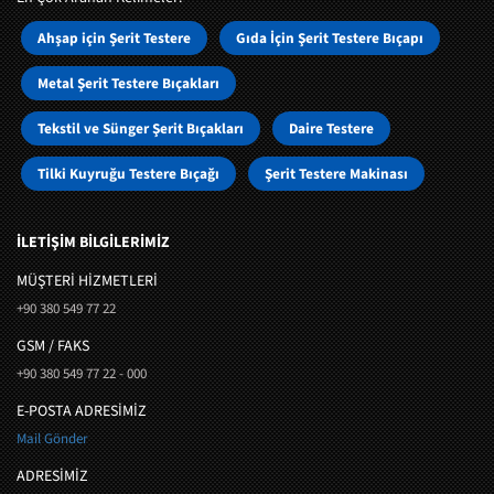
Ahşap için Şerit Testere
Gıda İçin Şerit Testere Bıçapı
Metal Şerit Testere Bıçakları
Tekstil ve Sünger Şerit Bıçakları
Daire Testere
Tilki Kuyruğu Testere Bıçağı
Şerit Testere Makinası
İLETİŞİM BİLGİLERİMİZ
MÜŞTERI HIZMETLERI
+90 380 549 77 22
GSM / FAKS
+90 380 549 77 22 - 000
E-POSTA ADRESİMİZ
Mail Gönder
ADRESİMİZ