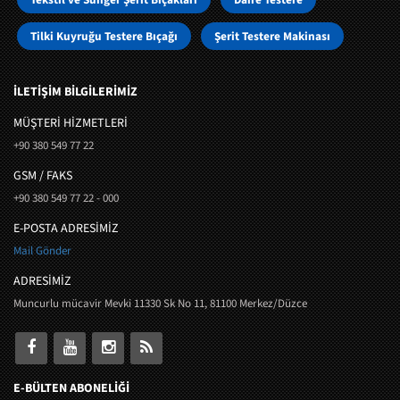
Tilki Kuyruğu Testere Bıçağı
Şerit Testere Makinası
İLETİŞİM BİLGİLERİMİZ
MÜŞTERI HIZMETLERI
+90 380 549 77 22
GSM / FAKS
+90 380 549 77 22 - 000
E-POSTA ADRESİMİZ
Mail Gönder
ADRESİMİZ
Muncurlu mücavir Mevki 11330 Sk No 11, 81100 Merkez/Düzce
E-BÜLTEN ABONELİĞİ