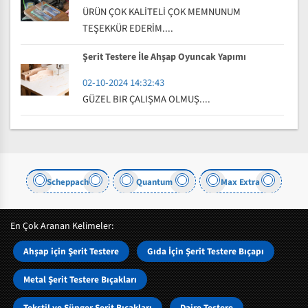
ÜRÜN ÇOK KALİTELİ ÇOK MEMNUNUM
TEŞEKKÜR EDERİM....
Şerit Testere İle Ahşap Oyuncak Yapımı
02-10-2024 14:32:43
GÜZEL BIR ÇALIŞMA OLMUŞ....
eppach
Quantum
Max Extra
Rexon
En Çok Aranan Kelimeler:
Ahşap için Şerit Testere
Gıda İçin Şerit Testere Bıçapı
Metal Şerit Testere Bıçakları
Tekstil ve Sünger Şerit Bıçakları
Daire Testere