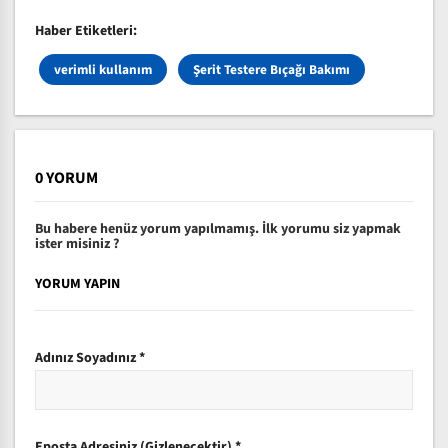
Haber Etiketleri:
verimli kullanım
Şerit Testere Bıçağı Bakımı
0 YORUM
Bu habere henüz yorum yapılmamış. İlk yorumu siz yapmak
ister misiniz ?
YORUM YAPIN
Adınız Soyadınız
*
Eposta Adresiniz (Gizlenecektir)
*