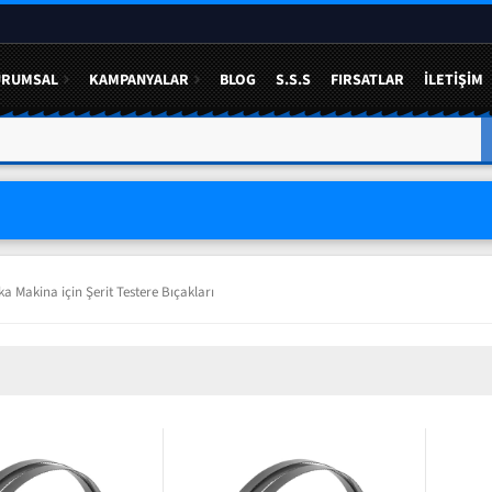
URUMSAL
KAMPANYALAR
BLOG
S.S.S
FIRSATLAR
İLETIŞIM
a Makina için Şerit Testere Bıçakları