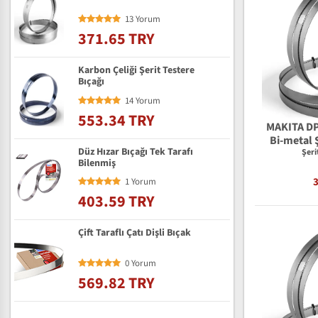
13 Yorum
371.65 TRY
Karbon Çeliği Şerit Testere
Bıçağı
14 Yorum
553.34 TRY
MAKITA DP
Bi-metal Ş
Düz Hızar Bıçağı Tek Tarafı
Şeri
Bilenmiş
1 Yorum
403.59 TRY
Çift Taraflı Çatı Dişli Bıçak
0 Yorum
569.82 TRY