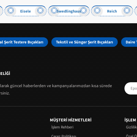
Eisele
Swedlinghaus
Reich
l Şerit Testere Bıçakları
Tekstil ve Sünger Şerit Bıçakları
Daire 
ELİĞİ
olarak güncel haberlerden ve kampanyalarımızdan kısa sürede
siniz.
MÜŞTERI HIZMETLERI
İŞLEM
İşlem Rehberi
Gizlili
Çerez Politikası
Özel 