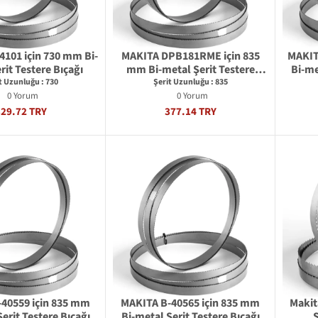
4101 için 730 mm Bi-
MAKITA DPB181RME için 835
MAKIT
rit Testere Bıçağı
mm Bi-metal Şerit Testere
Bi-me
Bıçağı
t Uzunluğu : 730
Şerit Uzunluğu : 835
0 Yorum
0 Yorum
329.72 TRY
377.14 TRY
40559 için 835 mm
MAKITA B-40565 için 835 mm
Makit
erit Testere Bıçağı
Bi-metal Şerit Testere Bıçağı
Ş