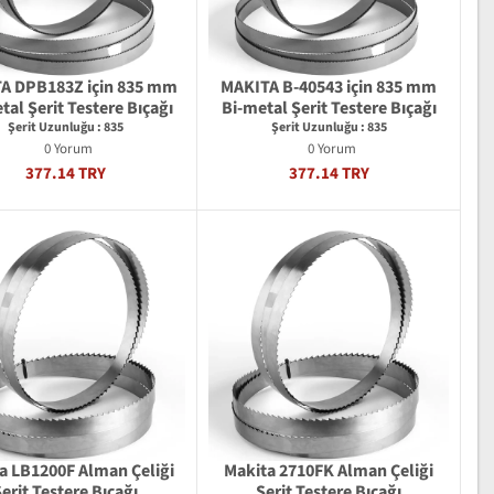
A DPB183Z için 835 mm
MAKITA B-40543 için 835 mm
tal Şerit Testere Bıçağı
Bi-metal Şerit Testere Bıçağı
Şerit Uzunluğu : 835
Şerit Uzunluğu : 835
0 Yorum
0 Yorum
377.14 TRY
377.14 TRY
a LB1200F Alman Çeliği
Makita 2710FK Alman Çeliği
erit Testere Bıçağı
Şerit Testere Bıçağı