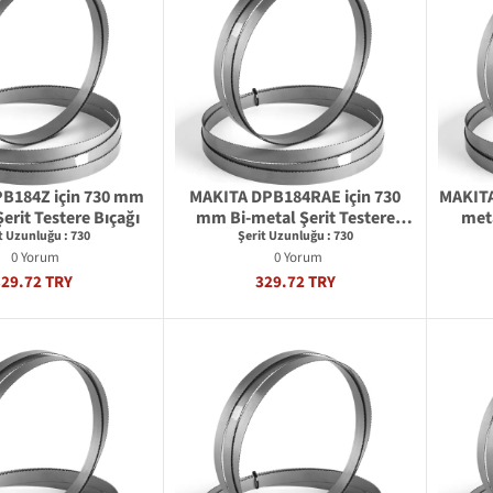
B184Z için 730 mm
MAKITA DPB184RAE için 730
MAKITA
erit Testere Bıçağı
mm Bi-metal Şerit Testere
meta
Bıçağı
t Uzunluğu : 730
Şerit Uzunluğu : 730
0 Yorum
0 Yorum
329.72 TRY
329.72 TRY