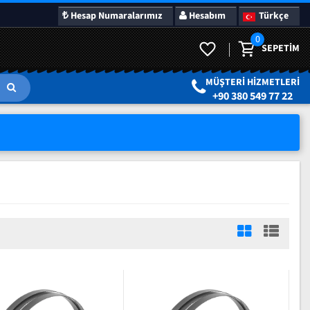
Hesap Numaralarımız
Hesabım
Türkçe
0
SEPETIM
MÜŞTERI HIZMETLERI
+90 380 549 77 22