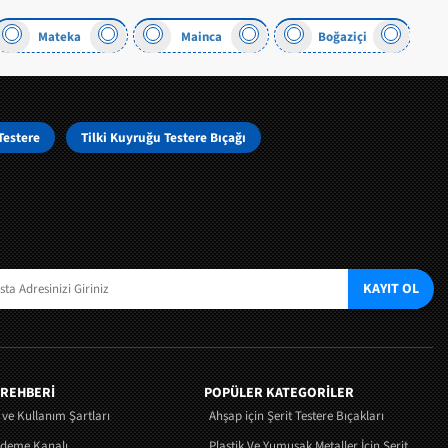
Mateka
Mainca
Boğaziçi
Testere
Tilki Kuyruğu Testere Bıçağı
KAYIT OL
 REHBERİ
POPÜLER KATEGORİLER
k ve Kullanım Şartları
Ahşap için Şerit Testere Bıçakları
Ödeme Kanalı
Plastik Ve Yumuşak Metaller İçin Şerit