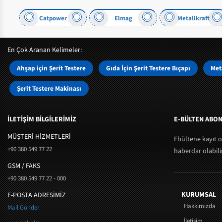
Catpower
Elmag
Metallkraft
En Çok Aranan Kelimeler:
Ahşap için Şerit Testere
Gıda İçin Şerit Testere Bıçapı
Meta
Şerit Testere Makinası
İLETİŞİM BİLGİLERİMİZ
E-BÜLTEN ABON
MÜŞTERI HIZMETLERI
Ebültene kayıt 
+90 380 549 77 22
haberdar olabilir
GSM / FAKS
+90 380 549 77 22 - 000
KURUMSAL
E-POSTA ADRESİMİZ
Hakkımızda
Mail Gönder
İletişim