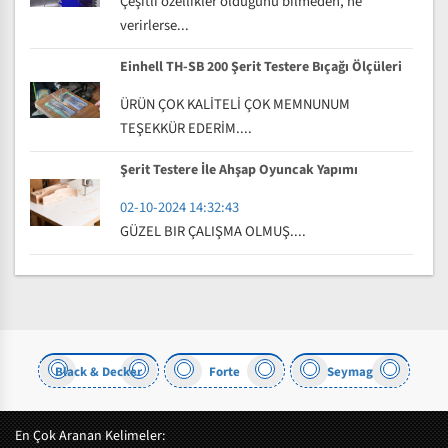
Çeşitli özellikler olduğunu bilmeden, ne
verirlerse...
Einhell TH-SB 200 Şerit Testere Bıçağı Ölçüleri
ÜRÜN ÇOK KALİTELİ ÇOK MEMNUNUM
TEŞEKKÜR EDERİM....
Şerit Testere İle Ahşap Oyuncak Yapımı
02-10-2024 14:32:43
GÜZEL BIR ÇALIŞMA OLMUŞ....
Black & Decker
Forte
Seymag
En Çok Aranan Kelimeler: