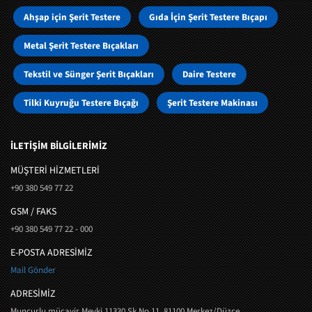
Ahşap için Şerit Testere
Gıda İçin Şerit Testere Bıçapı
Metal Şerit Testere Bıçakları
Tekstil ve Sünger Şerit Bıçakları
Daire Testere
Tilki Kuyruğu Testere Bıçağı
Şerit Testere Makinası
İLETİŞİM BİLGİLERİMİZ
MÜŞTERI HIZMETLERI
+90 380 549 77 22
GSM / FAKS
+90 380 549 77 22 - 000
E-POSTA ADRESİMİZ
Mail Gönder
ADRESİMİZ
Muncurlu mücavir Mevki 11330 Sk No 11, 81100 Merkez/Düzce