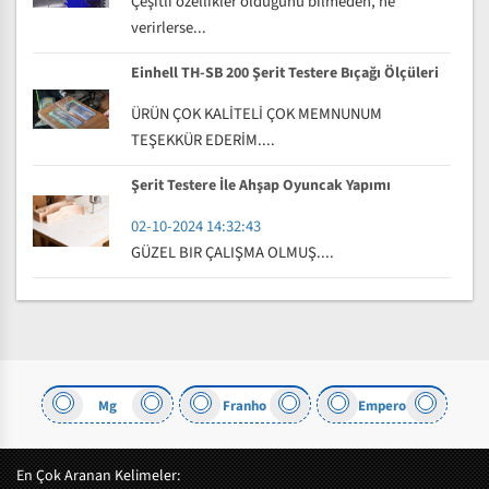
Çeşitli özellikler olduğunu bilmeden, ne
verirlerse...
Einhell TH-SB 200 Şerit Testere Bıçağı Ölçüleri
ÜRÜN ÇOK KALİTELİ ÇOK MEMNUNUM
TEŞEKKÜR EDERİM....
Şerit Testere İle Ahşap Oyuncak Yapımı
02-10-2024 14:32:43
GÜZEL BIR ÇALIŞMA OLMUŞ....
Mg
Franho
Empero
En Çok Aranan Kelimeler: