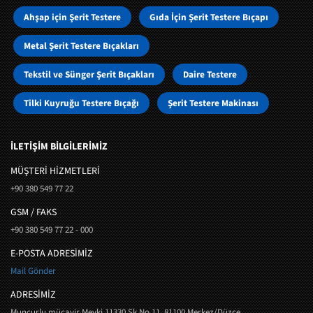
Ahşap için Şerit Testere
Gıda İçin Şerit Testere Bıçapı
Metal Şerit Testere Bıçakları
Tekstil ve Sünger Şerit Bıçakları
Daire Testere
Tilki Kuyruğu Testere Bıçağı
Şerit Testere Makinası
İLETİŞİM BİLGİLERİMİZ
MÜŞTERI HIZMETLERI
+90 380 549 77 22
GSM / FAKS
+90 380 549 77 22 - 000
E-POSTA ADRESİMİZ
Mail Gönder
ADRESİMİZ
Muncurlu mücavir Mevki 11330 Sk No 11, 81100 Merkez/Düzce