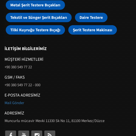
Metal Şerit Testere Bıçakları
Tekstil ve Sünger Şerit Bıçakları
Daire Testere
Tilki Kuyruğu Testere Bıçağı
Şerit Testere Makinası
İLETİŞİM BİLGİLERİMİZ
MÜŞTERI HIZMETLERI
+90 380 549 77 22
GSM / FAKS
+90 380 549 77 22 - 000
E-POSTA ADRESİMİZ
Mail Gönder
ADRESİMİZ
Muncurlu mücavir Mevki 11330 Sk No 11, 81100 Merkez/Düzce