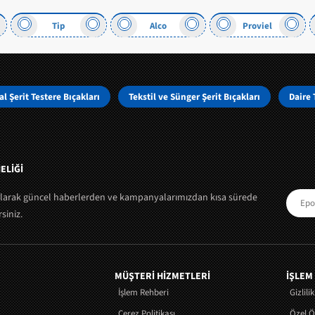
Alco
Proviel
Sammic
l Şerit Testere Bıçakları
Tekstil ve Sünger Şerit Bıçakları
Daire 
ELİĞİ
olarak güncel haberlerden ve kampanyalarımızdan kısa sürede
siniz.
MÜŞTERI HIZMETLERI
İŞLEM
İşlem Rehberi
Gizlili
Çerez Politikası
Özel 