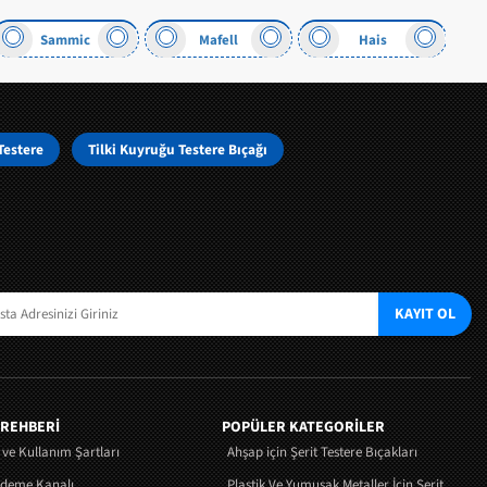
Mafell
Hais
Metabo
Testere
Tilki Kuyruğu Testere Bıçağı
KAYIT OL
 REHBERİ
POPÜLER KATEGORİLER
k ve Kullanım Şartları
Ahşap için Şerit Testere Bıçakları
Ödeme Kanalı
Plastik Ve Yumuşak Metaller İçin Şerit