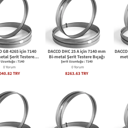
GB 4265 için 7140
DACCO DHC 25 A için 7140 mm
DACCO 
tal Şerit Testere
Bi-metal Şerit Testere Bıçağı
meta
Bıçağı
t Uzunluğu : 7140
Şerit Uzunluğu : 7140
0 Yorum
0 Yorum
040.82 TRY
8263.63 TRY