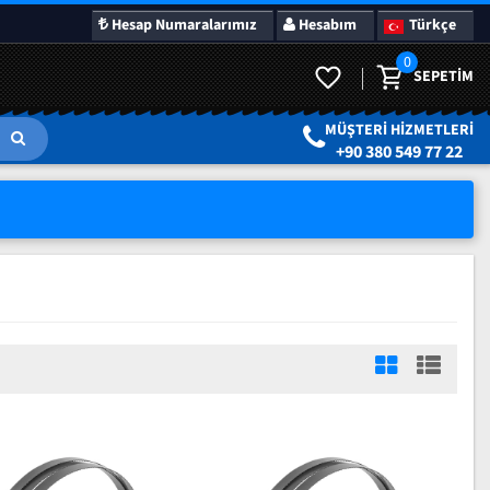
Hesap Numaralarımız
Hesabım
Türkçe
0
SEPETIM
LAR
SÜRPRIZ KAMPANYALAR
MÜŞTERI HIZMETLERI
+90 380 549 77 22