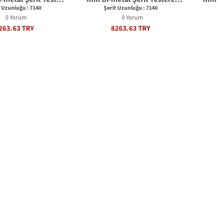
Bıçağı
Bıçağı
t Uzunluğu : 7140
Şerit Uzunluğu : 7140
0 Yorum
0 Yorum
263.63 TRY
8263.63 TRY