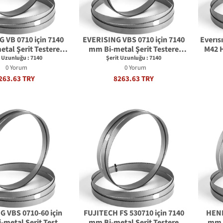
 VB 0710 için 7140
EVERISING VBS 0710 için 7140
Everıs
tal Şerit Testere
mm Bi-metal Şerit Testere
M42 H
Bıçağı
Bıçağı
t Uzunluğu : 7140
Şerit Uzunluğu : 7140
0 Yorum
0 Yorum
263.63 TRY
8263.63 TRY
G VBS 0710-60 için
FUJITECH FS 530710 için 7140
HENM
-metal Şerit Testere
mm Bi-metal Şerit Testere
mm B