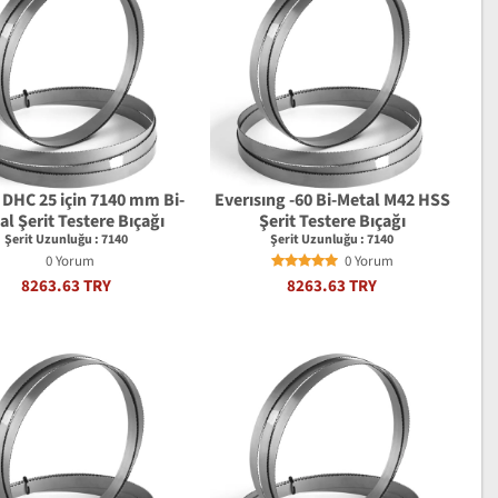
DHC 25 için 7140 mm Bi-
Everısıng -60 Bi-Metal M42 HSS
l Şerit Testere Bıçağı
Şerit Testere Bıçağı
Şerit Uzunluğu : 7140
Şerit Uzunluğu : 7140
0 Yorum
0 Yorum
8263.63 TRY
8263.63 TRY