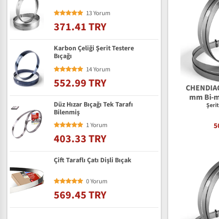
13 Yorum
371.41 TRY
Karbon Çeliği Şerit Testere
Bıçağı
14 Yorum
552.99 TRY
CHENDIAO 
mm Bi-me
Düz Hızar Bıçağı Tek Tarafı
Şeri
Bilenmiş
5
1 Yorum
403.33 TRY
Çift Taraflı Çatı Dişli Bıçak
0 Yorum
569.45 TRY