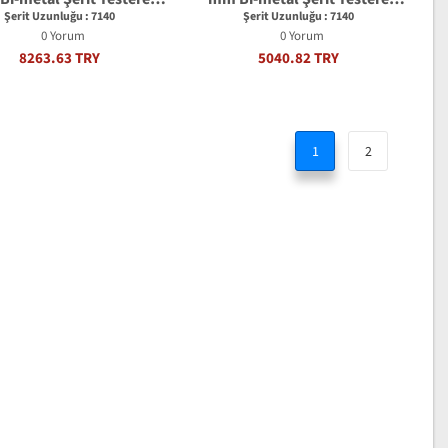
Bıçağı
Bıçağı
Şerit Uzunluğu : 7140
Şerit Uzunluğu : 7140
0 Yorum
0 Yorum
8263.63 TRY
5040.82 TRY
1
2