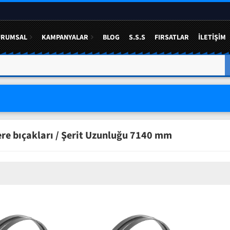
URUMSAL
KAMPANYALAR
BLOG
S.S.S
FIRSATLAR
İLETIŞIM
A YÜZDE 50 YE VARAN
3 LÜ SETLERDE AVANTAJLI FIYAT
ere bıçakları / Şerit Uzunluğu 7140 mm