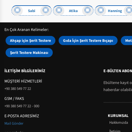
abi
Atika
Hanning
Tip
En Çok Aranan Kelimeler:
Ahşap için Şerit Testere
Gıda İçin Şerit Testere Bıçapı
Meta
Şerit Testere Makinası
İLETİŞİM BİLGİLERİMİZ
E-BÜLTEN ABON
MÜŞTERI HIZMETLERI
Ebültene kayıt 
+90 380 549 77 22
haberdar olabilir
GSM / FAKS
+90 380 549 77 22 - 000
KURUMSAL
E-POSTA ADRESİMİZ
Hakkımızda
Mail Gönder
İletişim