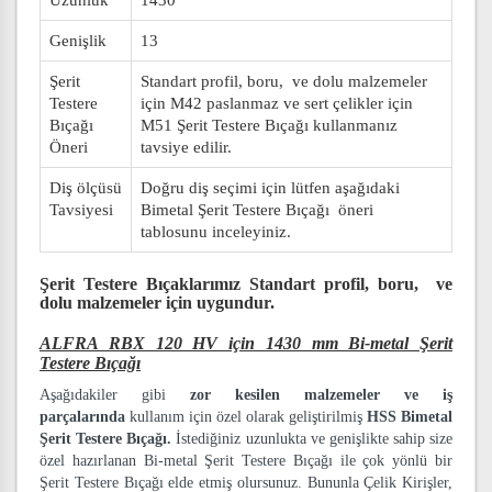
Uzunluk
1430
Genişlik
13
Şerit
Standart profil, boru, ve dolu malzemeler
Testere
için M42 paslanmaz ve sert çelikler için
Bıçağı
M51 Şerit Testere Bıçağı kullanmanız
Öneri
tavsiye edilir.
Diş ölçüsü
Doğru diş seçimi için lütfen aşağıdaki
Tavsiyesi
Bimetal Şerit Testere Bıçağı öneri
tablosunu inceleyiniz.
Şerit Testere Bıçaklarımız
Standart profil, boru, ve
dolu malzemeler
için uygundur.
ALFRA RBX 120 HV için 1430 mm Bi-metal Şerit
Testere Bıçağı
Aşağıdakiler gibi
zor kesilen malzemeler ve iş
parçalarında
kullanım için özel olarak geliştirilmiş
HSS Bimetal
Şerit Testere Bıçağı.
İstediğiniz uzunlukta ve genişlikte sahip size
özel hazırlanan Bi-metal Şerit Testere Bıçağı ile çok yönlü bir
Şerit Testere Bıçağı elde etmiş olursunuz. Bununla Çelik Kirişler,