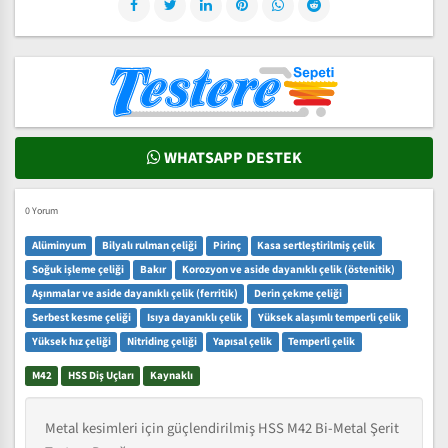
WHATSAPP DESTEK
0 Yorum
Alüminyum
Bilyalı rulman çeliği
Pirinç
Kasa sertleştirilmiş çelik
Soğuk işleme çeliği
Bakır
Korozyon ve aside dayanıklı çelik (östenitik)
Aşınmalar ve aside dayanıklı çelik (ferritik)
Derin çekme çeliği
Serbest kesme çeliği
Isıya dayanıklı çelik
Yüksek alaşımlı temperli çelik
Yüksek hız çeliği
Nitriding çeliği
Yapısal çelik
Temperli çelik
M42
HSS Diş Uçları
Kaynaklı
Metal kesimleri için güçlendirilmiş HSS M42 Bi-Metal Şerit