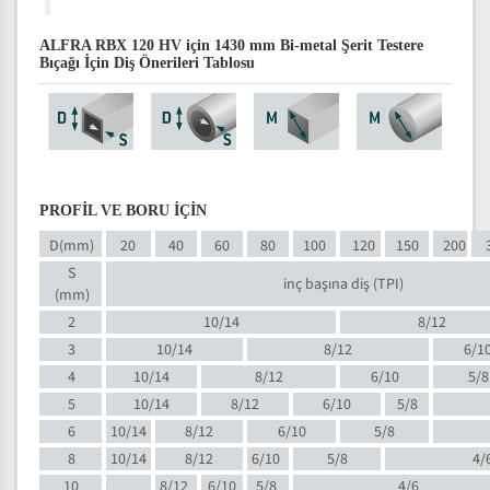
ALFRA RBX 120 HV için 1430 mm Bi-metal Şerit Testere
Bıçağı İçin Diş Önerileri Tablosu
PROFİL VE BORU İÇİN
D(mm)
20
40
60
80
100
120
150
200
S
inç başına diş (TPI)
(mm)
2
10/14
8/12
3
10/14
8/12
6/1
4
10/14
8/12
6/10
5/8
5
10/14
8/12
6/10
5/8
6
10/14
8/12
6/10
5/8
8
10/14
8/12
6/10
5/8
4/
10
8/12
6/10
5/8
4/6