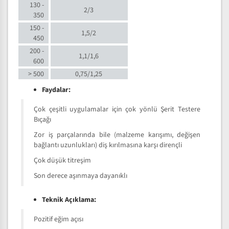
130 -
2/3
350
150 -
1,5/2
450
200 -
1,1/1,6
600
> 500
0,75/1,25
Faydalar:
Çok çeşitli uygulamalar için çok yönlü Şerit Testere
Bıçağı
Zor iş parçalarında bile (malzeme karışımı, değişen
bağlantı uzunlukları) diş kırılmasına karşı dirençli
Çok düşük titreşim
Son derece aşınmaya dayanıklı
Teknik Açıklama:
Pozitif eğim açısı