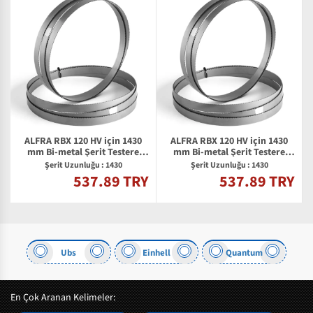
ALFRA RBX 120 HV için 1430
ALFRA RBX 120 HV için 1430
mm Bi-metal Şerit Testere
mm Bi-metal Şerit Testere
Bıçağı
Bıçağı
Şerit Uzunluğu : 1430
Şerit Uzunluğu : 1430
537.89 TRY
537.89 TRY
Y
Ubs
Einhell
Quantum
En Çok Aranan Kelimeler: