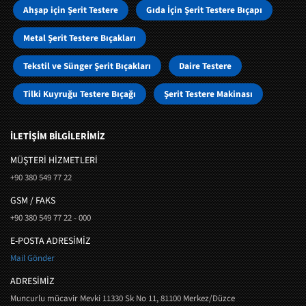
Ahşap için Şerit Testere
Gıda İçin Şerit Testere Bıçapı
Metal Şerit Testere Bıçakları
Tekstil ve Sünger Şerit Bıçakları
Daire Testere
Tilki Kuyruğu Testere Bıçağı
Şerit Testere Makinası
İLETİŞİM BİLGİLERİMİZ
MÜŞTERI HIZMETLERI
+90 380 549 77 22
GSM / FAKS
+90 380 549 77 22 - 000
E-POSTA ADRESİMİZ
Mail Gönder
ADRESİMİZ
Muncurlu mücavir Mevki 11330 Sk No 11, 81100 Merkez/Düzce