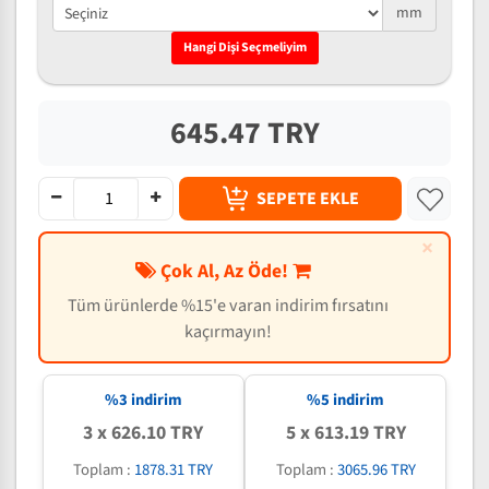
mm
Hangi Dişi Seçmeliyim
645.47 TRY
SEPETE EKLE
×
Çok Al, Az Öde!
Tüm ürünlerde %15'e varan indirim fırsatını
kaçırmayın!
%3 indirim
%5 indirim
3 x 626.10 TRY
5 x 613.19 TRY
Toplam :
1878.31 TRY
Toplam :
3065.96 TRY