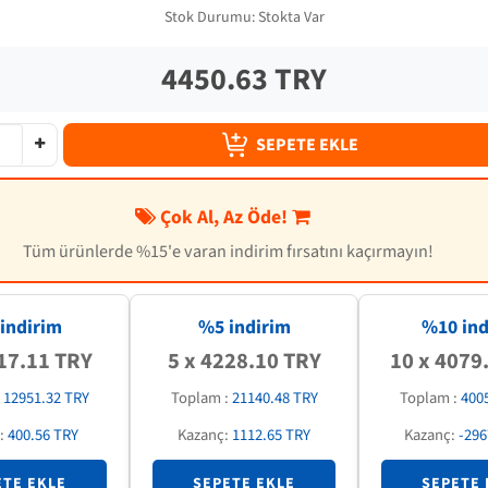
Stok Durumu:
Stokta Var
4450.63 TRY
SEPETE EKLE
Çok Al, Az Öde!
Tüm ürünlerde %15'e varan indirim fırsatını kaçırmayın!
indirim
%5 indirim
%
10
ind
17.11 TRY
5 x 4228.10 TRY
10 x 4079
:
12951.32 TRY
Toplam :
21140.48 TRY
Toplam :
400
:
400.56 TRY
Kazanç:
1112.65 TRY
Kazanç:
-296
ETE EKLE
SEPETE EKLE
SEPETE 