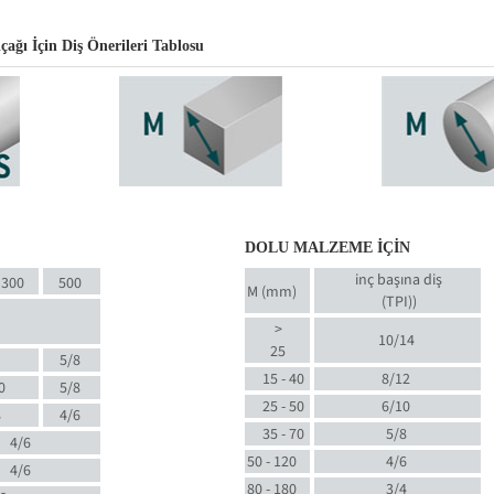
ğı İçin Diş Önerileri Tablosu
DOLU MALZEME İÇİN
inç başına diş
300
500
M (mm)
(TPI)
)
>
10/14
25
5/8
15 - 40
8/12
0
5/8
25 - 50
6/10
8
4/6
35 - 70
5/8
4/6
50 - 120
4/6
4/6
80 - 180
3/4