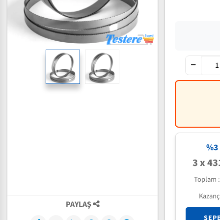
%3 
3 x 43
Toplam 
Kazanç
PAYLAŞ
SEP