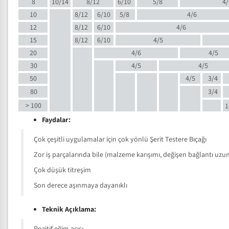
8
10/14
8/12
6/10
5/8
4/
10
8/12
6/10
5/8
4/6
12
8/12
6/10
4/6
15
8/12
6/10
4/5
20
4/6
4/5
30
4/5
4/5
50
4/5
3/4
80
3/4
> 100
1
Faydalar:
Çok çeşitli uygulamalar için çok yönlü Şerit Testere Bıçağı
Zor iş parçalarında bile (malzeme karışımı, değişen bağlantı uzunlu
Çok düşük titreşim
Son derece aşınmaya dayanıklı
Teknik Açıklama: