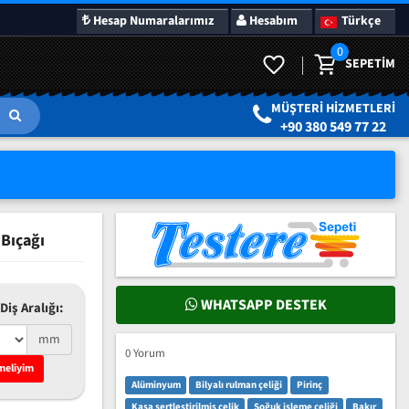
Hesap Numaralarımız
Hesabım
Türkçe
0
SEPETIM
LAR
SÜRPRIZ KAMPANYALAR
MÜŞTERI HIZMETLERI
+90 380 549 77 22
Bıçağı
WHATSAPP DESTEK
Diş Aralığı:
mm
0 Yorum
meliyim
Alüminyum
Bilyalı rulman çeliği
Pirinç
Kasa sertleştirilmiş çelik
Soğuk işleme çeliği
Bakır