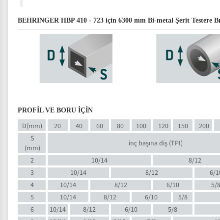
BEHRINGER HBP 410 - 723 için 6300 mm Bi-metal Şerit Testere Bıça
PROFİL VE BORU İÇİN
D(mm)
20
40
60
80
100
120
150
200
S
inç başına diş (TPI)
(mm)
2
10/14
8/12
3
10/14
8/12
6/1
4
10/14
8/12
6/10
5/
5
10/14
8/12
6/10
5/8
6
10/14
8/12
6/10
5/8