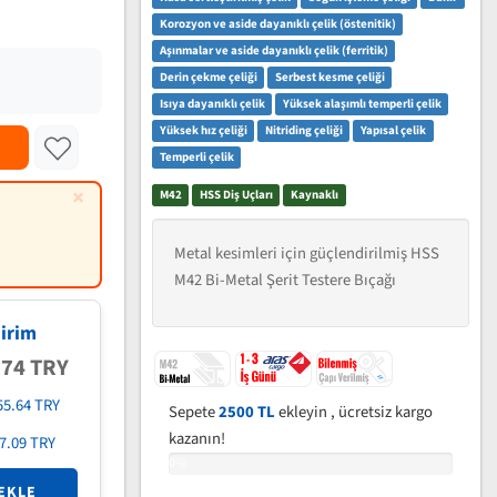
Korozyon ve aside dayanıklı çelik (östenitik)
Aşınmalar ve aside dayanıklı çelik (ferritik)
Derin çekme çeliği
Serbest kesme çeliği
Isıya dayanıklı çelik
Yüksek alaşımlı temperli çelik
Yüksek hız çeliği
Nitriding çeliği
Yapısal çelik
Temperli çelik
×
M42
HSS Diş Uçları
Kaynaklı
Metal kesimleri için güçlendirilmiş HSS
M42 Bi-Metal Şerit Testere Bıçağı
irim
.74 TRY
55.64 TRY
Sepete
2500 TL
ekleyin , ücretsiz kargo
kazanın!
7.09 TRY
0%
EKLE