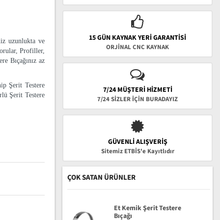
15 GÜN KAYNAK YERI GARANTISI
niz uzunlukta ve
ORJİNAL CNC KAYNAK
rular, Profiller,
tere Bıçağınız az
ip Şerit Testere
7/24 MÜŞTERİ HİZMETİ
lü Şerit Testere
7/24 SİZLER İÇİN BURADAYIZ
GÜVENLI ALIŞVERIŞ
Sitemiz ETBİS'e Kayıtlıdır
ÇOK SATAN ÜRÜNLER
Et Kemik Şerit Testere
Bıçağı