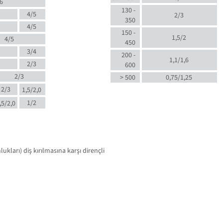
6
130 -
4/5
2/3
350
4/5
150 -
1,5/2
4/5
450
3/4
200 -
1,1/1,6
2/3
600
2/3
> 500
0,75/1,25
2/3
1,5/2,0
1/2
,5/2,0
kları) diş kırılmasına karşı dirençli