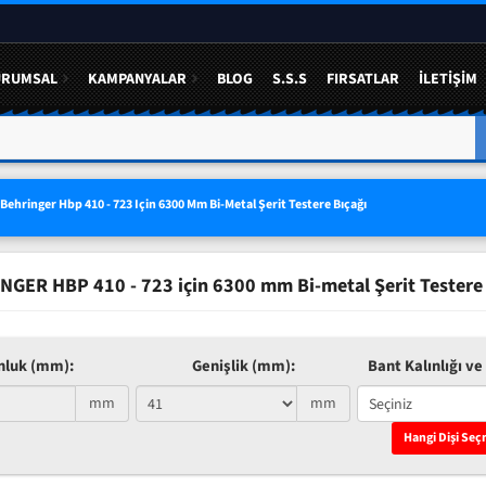
URUMSAL
KAMPANYALAR
BLOG
S.S.S
FIRSATLAR
İLETIŞIM
A YÜZDE 50 YE VARAN
3 LÜ SETLERDE AVANTAJLI FIYAT
Behringer Hbp 410 - 723 Için 6300 Mm Bi-Metal Şerit Testere Bıçağı
NGER HBP 410 - 723 için 6300 mm Bi-metal Şerit Testere 
nluk (mm):
Genişlik (mm):
Bant Kalınlığı ve 
mm
mm
Hangi Dişi Seç