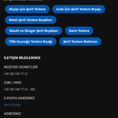
Ahşap için Şerit Testere
Gıda İçin Şerit Testere Bıçapı
Metal Şerit Testere Bıçakları
Tekstil ve Sünger Şerit Bıçakları
Daire Testere
Tilki Kuyruğu Testere Bıçağı
Şerit Testere Makinası
İLETİŞİM BİLGİLERİMİZ
MÜŞTERI HIZMETLERI
+90 380 549 77 22
GSM / FAKS
+90 380 549 77 22 - 000
E-POSTA ADRESİMİZ
Mail Gönder
ADRESİMİZ