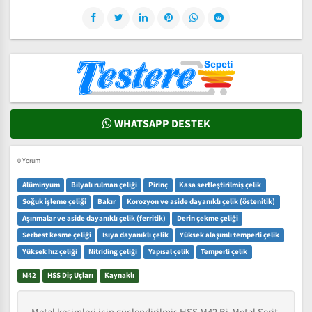
WHATSAPP DESTEK
0 Yorum
Alüminyum
Bilyalı rulman çeliği
Pirinç
Kasa sertleştirilmiş çelik
Soğuk işleme çeliği
Bakır
Korozyon ve aside dayanıklı çelik (östenitik)
Aşınmalar ve aside dayanıklı çelik (ferritik)
Derin çekme çeliği
Serbest kesme çeliği
Isıya dayanıklı çelik
Yüksek alaşımlı temperli çelik
Yüksek hız çeliği
Nitriding çeliği
Yapısal çelik
Temperli çelik
M42
HSS Diş Uçları
Kaynaklı