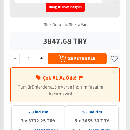
Hangi Dişi Seçmeliyim
Stok Durumu:
Stokta Var
3847.68 TRY
SEPETE EKLE
×
Çok Al, Az Öde!
Tüm ürünlerde %15'e varan indirim fırsatını
kaçırmayın!
%3 indirim
%5 indirim
3 x 3732.25 TRY
5 x 3655.30 TRY