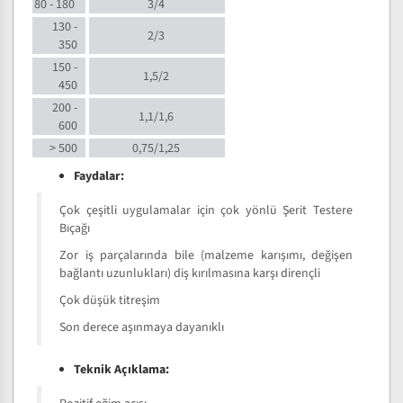
80 - 180
3/4
130 -
2/3
350
150 -
1,5/2
450
200 -
1,1/1,6
600
> 500
0,75/1,25
Faydalar:
Çok çeşitli uygulamalar için çok yönlü Şerit Testere
Bıçağı
Zor iş parçalarında bile (malzeme karışımı, değişen
bağlantı uzunlukları) diş kırılmasına karşı dirençli
Çok düşük titreşim
Son derece aşınmaya dayanıklı
Teknik Açıklama: