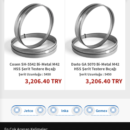
Cosen SH-5542 Bi-Metal M42
Daıto GA 5070 Bi-Metal M42
2
HSS Şerit Testere Bıçağı
HSS Şerit Testere Bıçağı
Şerit Uzunluğu : 5450
Şerit Uzunluğu : 5450
3,206.40 TRY
3,206.40 TRY
Y
Jetco
Inka
Gemex
En Çok Aranan Kelimeler: