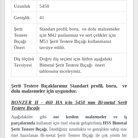
Uzunluk
5450
Genişlik
41
Şerit
Standart profil, boru, ve dolu malzemeler
Testere
için M42 paslanmaz ve sert çelikler için
Bıçağı
M51 Şerit Testere Bıçağı kullanmanız
Öneri
tavsiye edilir.
Diş ölçüsü
Doğru diş seçimi için lütfen aşağıdaki
Tavsiyesi
Bimetal Şerit Testere Bıçağı öneri
tablosunu inceleyiniz.
Şerit Testere Bıçaklarımız
Standart profil, boru, ve
dolu malzemeler
için uygundur.
BONZER H - 460 HA için 5450 mm Bi-metal Şerit
Testere Bıçağı
Aşağıdakiler gibi
zor kesilen malzemeler ve iş
parçalarında
kullanım için özel olarak geliştirilmiş
HSS Bimetal
Şerit Testere Bıçağı.
İstediğiniz uzunlukta ve genişlikte sahip size
özel hazırlanan Bi-metal Şerit Testere Bıçağı ile çok yönlü bir