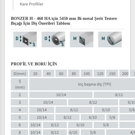
Kare Profiller
BONZER H - 460 HA için 5450 mm Bi-metal Şerit Testere
Bıçağı İçin Diş Önerileri Tablosu
PROFİL VE BORU İÇİN
D(mm)
20
40
60
80
100
120
150
200
S
inç başına diş (TPI)
(mm)
2
10/14
8/12
3
10/14
8/12
6/1
4
10/14
8/12
6/10
5/8
5
10/14
8/12
6/10
5/8
6
10/14
8/12
6/10
5/8
8
10/14
8/12
6/10
5/8
4/