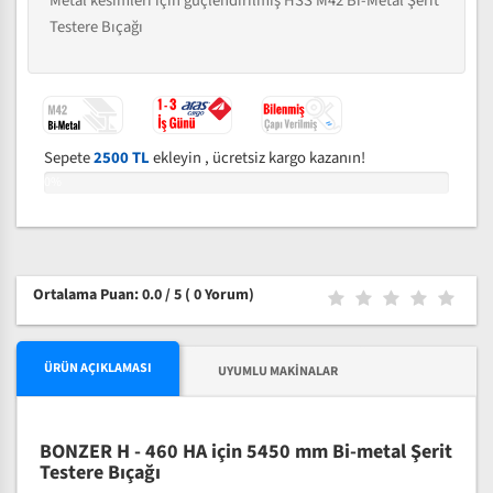
Metal kesimleri için güçlendirilmiş HSS M42 Bi-Metal Şerit
Testere Bıçağı
Sepete
2500 TL
ekleyin , ücretsiz kargo kazanın!
0%
Ortalama Puan: 0.0 / 5
( 0 Yorum)
ÜRÜN AÇIKLAMASI
UYUMLU MAKINALAR
BONZER H - 460 HA için 5450 mm Bi-metal Şerit
Testere Bıçağı