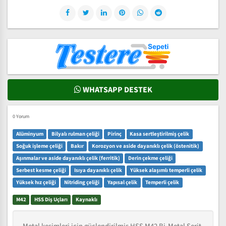
WHATSAPP DESTEK
0 Yorum
Alüminyum
Bilyalı rulman çeliği
Pirinç
Kasa sertleştirilmiş çelik
Soğuk işleme çeliği
Bakır
Korozyon ve aside dayanıklı çelik (östenitik)
Aşınmalar ve aside dayanıklı çelik (ferritik)
Derin çekme çeliği
Serbest kesme çeliği
Isıya dayanıklı çelik
Yüksek alaşımlı temperli çelik
Yüksek hız çeliği
Nitriding çeliği
Yapısal çelik
Temperli çelik
M42
HSS Diş Uçları
Kaynaklı