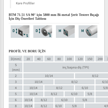
Kare Profiller
BTM 71.51 SA 90° için 5800 mm Bi-metal Şerit Testere Bıçağı
İçin Diş Önerileri Tablosu
PROFİL VE BORU İÇİN
D(mm)
20
40
60
80
100
120
150
200
S
inç başına diş (TPI)
(mm)
2
10/14
8/12
3
10/14
8/12
6/1
4
10/14
8/12
6/10
5/8
5
10/14
8/12
6/10
5/8
6
10/14
8/12
6/10
5/8
8
10/14
8/12
6/10
5/8
4/