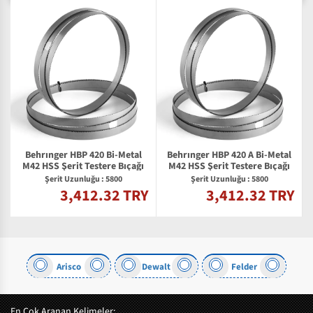
Behrınger HBP 420 Bi-Metal
Behrınger HBP 420 A Bi-Metal
M42 HSS Şerit Testere Bıçağı
M42 HSS Şerit Testere Bıçağı
Şerit Uzunluğu : 5800
Şerit Uzunluğu : 5800
3,412.32 TRY
3,412.32 TRY
Y
h
Arisco
Dewalt
Felder
En Çok Aranan Kelimeler: