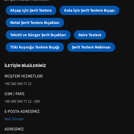
Ahşap için Şerit Testere
Gıda İçin Şerit Testere Bıçapı
Metal Şerit Testere Bıçakları
Tekstil ve Sünger Şerit Bıçakları
Daire Testere
Tilki Kuyruğu Testere Bıçağı
Şerit Testere Makinası
İLETİŞİM BİLGİLERİMİZ
MÜŞTERI HIZMETLERI
+90 380 549 77 22
GSM / FAKS
+90 380 549 77 22 - 000
E-POSTA ADRESİMİZ
Mail Gönder
ADRESİMİZ