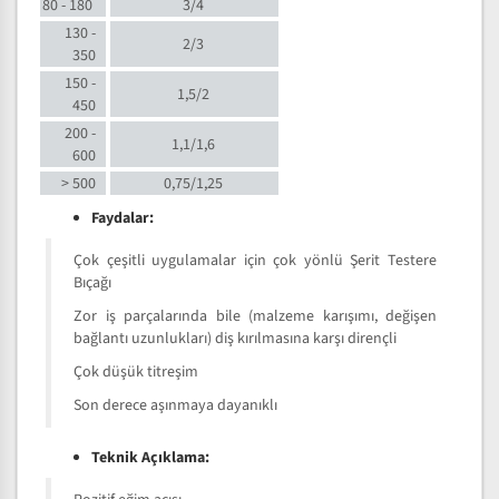
80 - 180
3/4
130 -
2/3
350
150 -
1,5/2
450
200 -
1,1/1,6
600
> 500
0,75/1,25
Faydalar:
Çok çeşitli uygulamalar için çok yönlü Şerit Testere
Bıçağı
Zor iş parçalarında bile (malzeme karışımı, değişen
bağlantı uzunlukları) diş kırılmasına karşı dirençli
Çok düşük titreşim
Son derece aşınmaya dayanıklı
Teknik Açıklama: