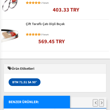
1 Yorum
403.33 TRY
Çift Taraflı Çatı Dişli Bıçak
0 Yorum
569.45 TRY
Ürün Etiketleri
BTM 71.51 SA 90°
BENZER ÜRÜNLER: