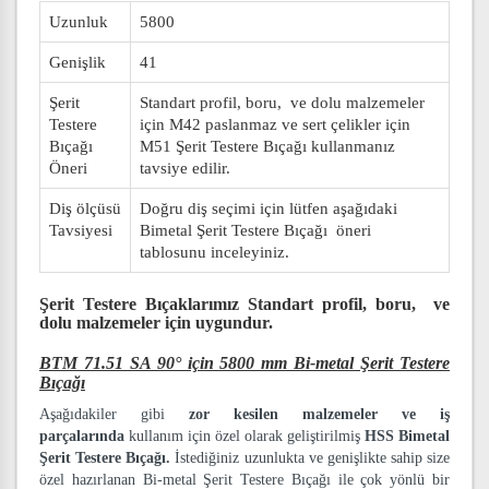
Uzunluk
5800
Genişlik
41
Şerit
Standart profil, boru, ve dolu malzemeler
Testere
için M42 paslanmaz ve sert çelikler için
Bıçağı
M51 Şerit Testere Bıçağı kullanmanız
Öneri
tavsiye edilir.
Diş ölçüsü
Doğru diş seçimi için lütfen aşağıdaki
Tavsiyesi
Bimetal Şerit Testere Bıçağı öneri
tablosunu inceleyiniz.
Şerit Testere Bıçaklarımız
Standart profil, boru, ve
dolu malzemeler
için uygundur.
BTM 71.51 SA 90° için 5800 mm Bi-metal Şerit Testere
Bıçağı
Aşağıdakiler gibi
zor kesilen malzemeler ve iş
parçalarında
kullanım için özel olarak geliştirilmiş
HSS Bimetal
Şerit Testere Bıçağı.
İstediğiniz uzunlukta ve genişlikte sahip size
özel hazırlanan Bi-metal Şerit Testere Bıçağı ile çok yönlü bir