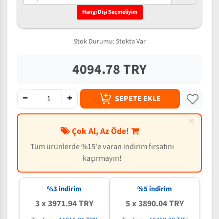
Hangi Dişi Seçmeliyim
Stok Durumu:
Stokta Var
4094.78 TRY
SEPETE EKLE
×
Çok Al, Az Öde!
Tüm ürünlerde %15'e varan indirim fırsatını
kaçırmayın!
%3 indirim
%5 indirim
3 x 3971.94 TRY
5 x 3890.04 TRY