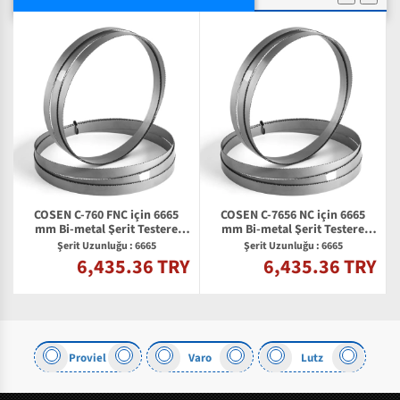
COSEN C-760 FNC için 6665
COSEN C-7656 NC için 6665
mm Bi-metal Şerit Testere
mm Bi-metal Şerit Testere
Bıçağı
Bıçağı
Şerit Uzunluğu : 6665
Şerit Uzunluğu : 6665
6,435.36 TRY
6,435.36 TRY
Y
a
Proviel
Varo
Lutz