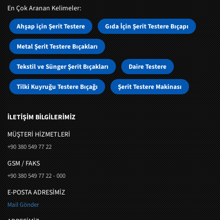
En Çok Aranan Kelimeler:
Ahşap için Şerit Testere
Gıda İçin Şerit Testere Bıçapı
Metal Şerit Testere Bıçakları
Tekstil ve Sünger Şerit Bıçakları
Daire Testere
Tilki Kuyruğu Testere Bıçağı
Şerit Testere Makinası
İLETİŞİM BİLGİLERİMİZ
MÜŞTERI HIZMETLERI
+90 380 549 77 22
GSM / FAKS
+90 380 549 77 22 - 000
E-POSTA ADRESİMİZ
Mail Gönder