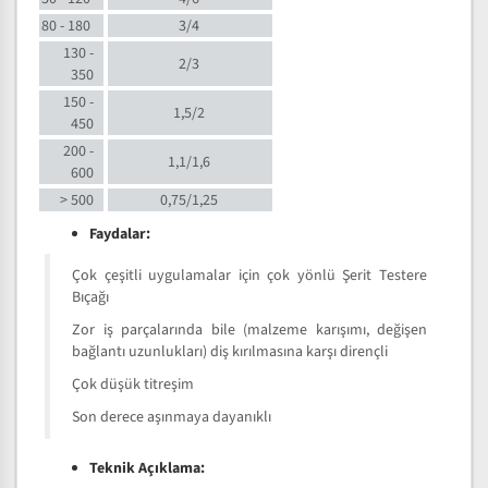
80 - 180
3/4
130 -
2/3
350
150 -
1,5/2
450
200 -
1,1/1,6
600
> 500
0,75/1,25
Faydalar:
Çok çeşitli uygulamalar için çok yönlü Şerit Testere
Bıçağı
Zor iş parçalarında bile (malzeme karışımı, değişen
bağlantı uzunlukları) diş kırılmasına karşı dirençli
Çok düşük titreşim
Son derece aşınmaya dayanıklı
Teknik Açıklama: