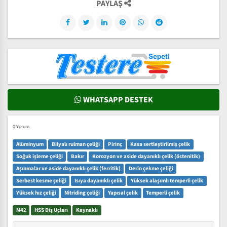
PAYLAŞ
WHATSAPP DESTEK
0 Yorum
Alüminyum
Bilyalı rulman çeliği
Pirinç
Kasa sertleştirilmiş çelik
Soğuk işleme çeliği
Bakır
Korozyon ve aside dayanıklı çelik (östenitik)
Aşınmalar ve aside dayanıklı çelik (ferritik)
Derin çekme çeliği
Serbest kesme çeliği
Isıya dayanıklı çelik
Yüksek alaşımlı temperli çelik
Yüksek hız çeliği
Nitriding çeliği
Yapısal çelik
Temperli çelik
M42
HSS Diş Uçları
Kaynaklı