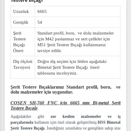
Testere Bıçağı
Uzunluk
6665
Genişlik
54
Şerit
Standart profil, boru, ve dolu malzemeler
Testere
için M42 paslanmaz ve sert çelikler için
Bıçağı
M51 Şerit Testere Bıçağı kullanmanız
Öneri
tavsiye edilir.
Diş ölçüsü
Doğru diş seçimi için lütfen aşağıdaki
Tavsiyesi
Bimetal Şerit Testere Bıçağı öneri
tablosunu inceleyiniz.
Şerit Testere Bıçaklarımız
Standart profil, boru, ve
dolu malzemeler
için uygundur.
COSEN SH-760 FNC için 6665 mm Bi-metal Şerit
Testere Bıçağı
Aşağıdakiler gibi
zor kesilen malzemeler ve iş
parçalarında
kullanım için özel olarak geliştirilmiş
HSS Bimetal
Şerit Testere Bıçağı.
İstediğiniz uzunlukta ve genişlikte sahip size