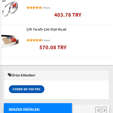
1 Yorum
403.78 TRY
Çift Taraflı Çatı Dişli Bıçak
0 Yorum
570.08 TRY
Ürün Etiketleri
COSEN SH-760 FNC
BENZER ÜRÜNLER: