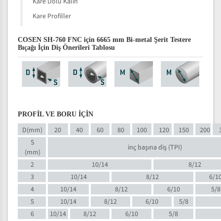
Kare Dolu Kalın
Kare Profiller
COSEN SH-760 FNC için 6665 mm Bi-metal Şerit Testere
Bıçağı İçin Diş Önerileri Tablosu
PROFİL VE BORU İÇİN
D(mm)
20
40
60
80
100
120
150
200
S
inç başına diş (TPI)
(mm)
2
10/14
8/12
3
10/14
8/12
6/1
4
10/14
8/12
6/10
5/8
5
10/14
8/12
6/10
5/8
6
10/14
8/12
6/10
5/8