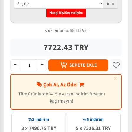
mm
Hangi Dişi Seçmeliyim
Stok Durumu:
Stokta Var
7722.43 TRY
SEPETE EKLE
×
Çok Al, Az Öde!
Tüm ürünlerde %15'e varan indirim fırsatını
kaçırmayın!
%3 indirim
%5 indirim
3 x 7490.75 TRY
5 x 7336.31 TRY