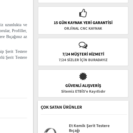
15 GÜN KAYNAK YERI GARANTISI
niz uzunlukta ve
ORJİNAL CNC KAYNAK
rular, Profiller,
tere Bıçağınız az
ip Şerit Testere
7/24 MÜŞTERİ HİZMETİ
lü Şerit Testere
7/24 SİZLER İÇİN BURADAYIZ
GÜVENLI ALIŞVERIŞ
Sitemiz ETBİS'e Kayıtlıdır
ÇOK SATAN ÜRÜNLER
Et Kemik Şerit Testere
Bıçağı