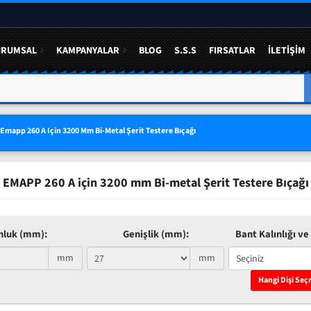
URUMSAL
KAMPANYALAR
BLOG
S.S.S
FIRSATLAR
İLETIŞIM
A YÜZDE 50 YE VARAN
3 LÜ SETLERDE AVANTAJLI FIYAT
Emapp 260 A Için 3200 Mm Bi-Metal Şerit Testere Bıçağı
EMAPP 260 A için 3200 mm Bi-metal Şerit Testere Bıçağı
nluk (mm):
Genişlik (mm):
Bant Kalınlığı ve 
mm
mm
Hangi Dişi Seç