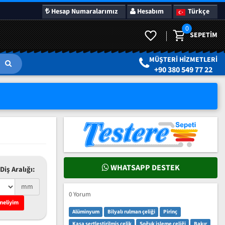
Hesap Numaralarımız
Hesabım
Türkçe
0
SEPETIM
LAR
SÜRPRIZ KAMPANYALAR
MÜŞTERI HIZMETLERI
+90 380 549 77 22
WHATSAPP DESTEK
Diş Aralığı:
mm
0 Yorum
meliyim
Alüminyum
Bilyalı rulman çeliği
Pirinç
Kasa sertleştirilmiş çelik
Soğuk işleme çeliği
Bakır