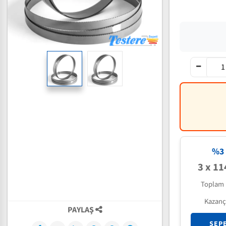
%3 
3 x 11
Toplam 
Kazanç
PAYLAŞ
SEP