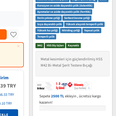
Korozyon ve aside dayanıklı çelik (östenitik)
Aşınmalar ve aside dayanıklı çelik (ferritik)
Derin çekme çeliği
Serbest kesme çeliği
Isıya dayanıklı çelik
Yüksek alaşımlı temperli çelik
Yüksek hız çeliği
Nitriding çeliği
Yapısal çelik
Temperli çelik
×
M42
HSS Diş Uçları
Kaynaklı
Metal kesimleri için güçlendirilmiş HSS
M42 Bi-Metal Şerit Testere Bıçağı
irim
.39 TRY
66.33 TRY
Sepete
2500 TL
ekleyin , ücretsiz kargo
kazanın!
0.10 TRY
0%
EKLE