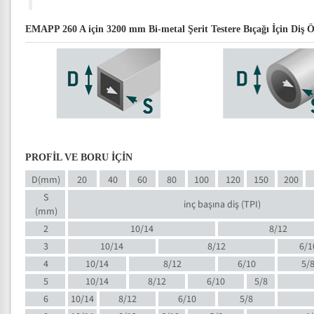
EMAPP 260 A için 3200 mm Bi-metal Şerit Testere Bıçağı İçin Diş Ö
PROFİL VE BORU İÇİN
D(mm)
20
40
60
80
100
120
150
200
S
inç başına diş (TPI)
(mm)
2
10/14
8/12
3
10/14
8/12
6/1
4
10/14
8/12
6/10
5/
5
10/14
8/12
6/10
5/8
6
10/14
8/12
6/10
5/8