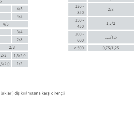
6
130 -
4/5
2/3
350
4/5
150 -
1,5/2
4/5
450
3/4
200 -
1,1/1,6
2/3
600
2/3
> 500
0,75/1,25
2/3
1,5/2,0
1/2
,5/2,0
kları) diş kırılmasına karşı dirençli