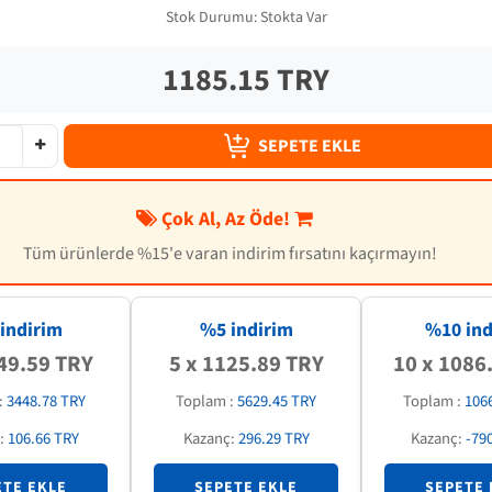
Stok Durumu:
Stokta Var
1185.15 TRY
SEPETE EKLE
Çok Al, Az Öde!
Tüm ürünlerde %15'e varan indirim fırsatını kaçırmayın!
indirim
%5 indirim
%
10
ind
49.59 TRY
5 x 1125.89 TRY
10 x 1086
:
3448.78 TRY
Toplam :
5629.45 TRY
Toplam :
106
:
106.66 TRY
Kazanç:
296.29 TRY
Kazanç:
-79
ETE EKLE
SEPETE EKLE
SEPETE 