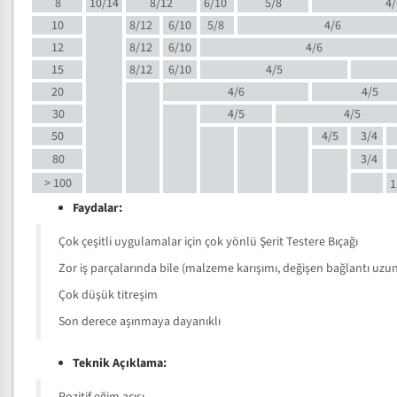
8
10/14
8/12
6/10
5/8
4/
10
8/12
6/10
5/8
4/6
12
8/12
6/10
4/6
15
8/12
6/10
4/5
20
4/6
4/5
30
4/5
4/5
50
4/5
3/4
80
3/4
> 100
1
Faydalar:
Çok çeşitli uygulamalar için çok yönlü Şerit Testere Bıçağı
Zor iş parçalarında bile (malzeme karışımı, değişen bağlantı uzunlu
Çok düşük titreşim
Son derece aşınmaya dayanıklı
Teknik Açıklama: