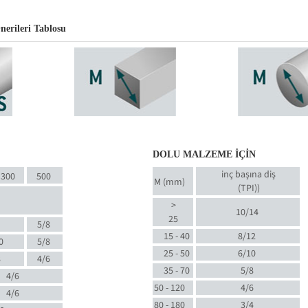
nerileri Tablosu
DOLU MALZEME İÇİN
inç başına diş
300
500
M (mm)
(TPI)
)
>
10/14
25
5/8
15 - 40
8/12
0
5/8
25 - 50
6/10
8
4/6
35 - 70
5/8
4/6
50 - 120
4/6
4/6
80 - 180
3/4