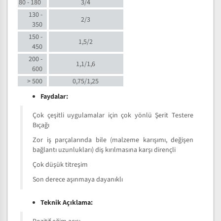
80 - 180
3/4
130 -
2/3
350
150 -
1,5/2
450
200 -
1,1/1,6
600
> 500
0,75/1,25
Faydalar:
Çok çeşitli uygulamalar için çok yönlü Şerit Testere
Bıçağı
Zor iş parçalarında bile (malzeme karışımı, değişen
bağlantı uzunlukları) diş kırılmasına karşı dirençli
Çok düşük titreşim
Son derece aşınmaya dayanıklı
Teknik Açıklama: