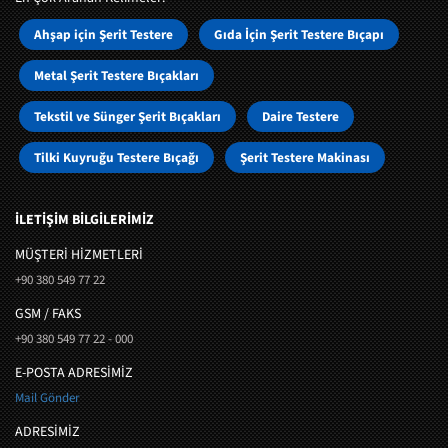
Ahşap için Şerit Testere
Gıda İçin Şerit Testere Bıçapı
Metal Şerit Testere Bıçakları
Tekstil ve Sünger Şerit Bıçakları
Daire Testere
Tilki Kuyruğu Testere Bıçağı
Şerit Testere Makinası
İLETİŞİM BİLGİLERİMİZ
MÜŞTERI HIZMETLERI
+90 380 549 77 22
GSM / FAKS
+90 380 549 77 22 - 000
E-POSTA ADRESİMİZ
Mail Gönder
ADRESİMİZ