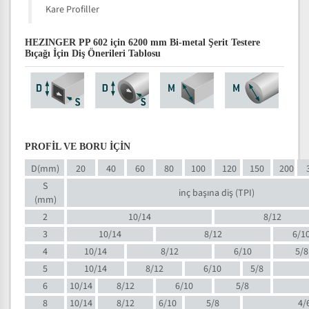
Kare Profiller
HEZINGER PP 602 için 6200 mm Bi-metal Şerit Testere
Bıçağı İçin Diş Önerileri Tablosu
PROFİL VE BORU İÇİN
D(mm)
20
40
60
80
100
120
150
200
S
inç başına diş (TPI)
(mm)
2
10/14
8/12
3
10/14
8/12
6/1
4
10/14
8/12
6/10
5/8
5
10/14
8/12
6/10
5/8
6
10/14
8/12
6/10
5/8
8
10/14
8/12
6/10
5/8
4/