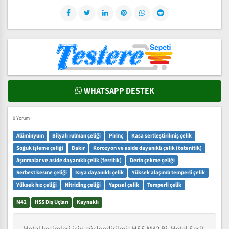
WHATSAPP DESTEK
0 Yorum
Alüminyum
Bilyalı rulman çeliği
Pirinç
Kasa sertleştirilmiş çelik
Soğuk işleme çeliği
Bakır
Korozyon ve aside dayanıklı çelik (östenitik)
Aşınmalar ve aside dayanıklı çelik (ferritik)
Derin çekme çeliği
Serbest kesme çeliği
Isıya dayanıklı çelik
Yüksek alaşımlı temperli çelik
Yüksek hız çeliği
Nitriding çeliği
Yapısal çelik
Temperli çelik
M42
HSS Diş Uçları
Kaynaklı