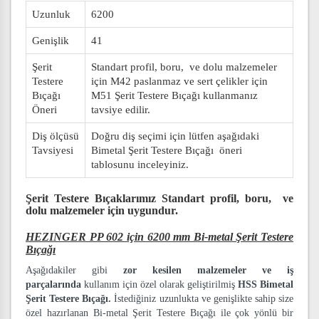
Uzunluk
6200
Genişlik
41
Şerit
Standart profil, boru, ve dolu malzemeler
Testere
için M42 paslanmaz ve sert çelikler için
Bıçağı
M51 Şerit Testere Bıçağı kullanmanız
Öneri
tavsiye edilir.
Diş ölçüsü
Doğru diş seçimi için lütfen aşağıdaki
Tavsiyesi
Bimetal Şerit Testere Bıçağı öneri
tablosunu inceleyiniz.
Şerit Testere Bıçaklarımız
Standart profil, boru, ve
dolu malzemeler
için uygundur.
HEZINGER PP 602 için 6200 mm Bi-metal Şerit Testere
Bıçağı
Aşağıdakiler gibi
zor kesilen malzemeler ve iş
parçalarında
kullanım için özel olarak geliştirilmiş
HSS Bimetal
Şerit Testere Bıçağı.
İstediğiniz uzunlukta ve genişlikte sahip size
özel hazırlanan Bi-metal Şerit Testere Bıçağı ile çok yönlü bir