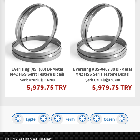
Everısıng (45) (60) Bi-Metal
Everısıng VBS-0407 30 Bi-Metal
M42 HSS Şerit Testere Bıçağı
M42 HSS Şerit Testere Bıçağı
Şerit Uzunluğu : 6200
Şerit Uzunluğu : 6200
5,979.75 TRY
5,979.75 TRY
Y
Epple
Ferm
Cosen
En Çok Aranan Kelimeler: