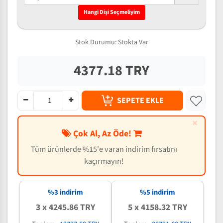
Hangi Dişi Seçmeliyim
Stok Durumu:
Stokta Var
4377.18 TRY
SEPETE EKLE
×
Çok Al, Az Öde!
Tüm ürünlerde %15'e varan indirim fırsatını
kaçırmayın!
%3 indirim
%5 indirim
3 x 4245.86 TRY
5 x 4158.32 TRY