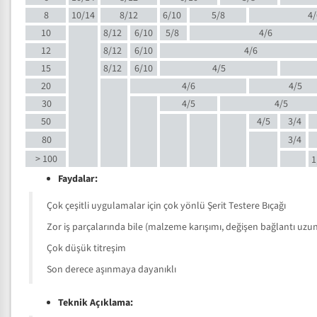
8
10/14
8/12
6/10
5/8
4/
10
8/12
6/10
5/8
4/6
12
8/12
6/10
4/6
15
8/12
6/10
4/5
20
4/6
4/5
30
4/5
4/5
50
4/5
3/4
80
3/4
> 100
1
Faydalar:
Çok çeşitli uygulamalar için çok yönlü Şerit Testere Bıçağı
Zor iş parçalarında bile (malzeme karışımı, değişen bağlantı uzunlu
Çok düşük titreşim
Son derece aşınmaya dayanıklı
Teknik Açıklama: