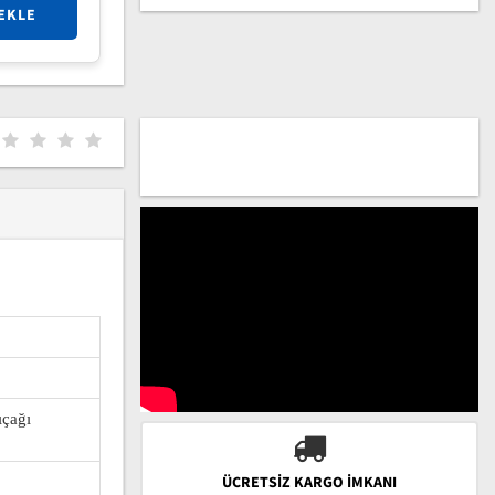
EKLE
ıçağı
ÜCRETSIZ KARGO İMKANI