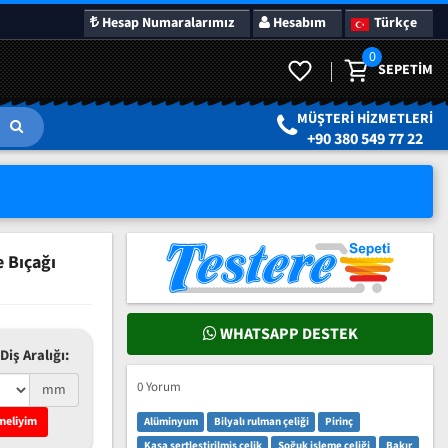
Hesap Numaralarımız
Hesabım
Türkçe
0
SEPETIM
LAR
SÜRPRIZ KAMPANYALAR
MÜŞTERI HIZMETLERI
+90 380 549 77 22
 Bıçağı
WHATSAPP DESTEK
Diş Aralığı:
0 Yorum
mm
meliyim
Alüminyum
Bilyalı rulman çeliği
Pirinç
Kasa sertleştirilmiş çelik
Soğuk işleme çeliği
Bakır