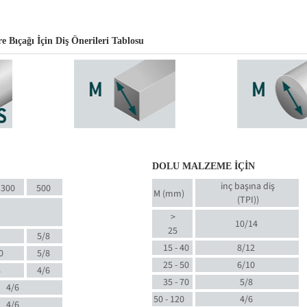
ıçağı İçin Diş Önerileri Tablosu
DOLU MALZEME İÇİN
inç başına diş
300
500
M (mm)
(TPI)
)
>
10/14
25
5/8
15 - 40
8/12
0
5/8
25 - 50
6/10
8
4/6
35 - 70
5/8
4/6
50 - 120
4/6
4/6