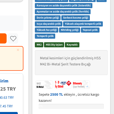
Korozyon ve aside dayanıklı çelik (östenitik)
Aşınmalar ve aside dayanıklı çelik (ferritik)
Derin çekme çeliği
Serbest kesme çeliği
Isıya dayanıklı çelik
Yüksek alaşımlı temperli çelik
Yüksek hız çeliği
Nitriding çeliği
Yapısal çelik
Temperli çelik
M42
HSS Diş Uçları
Kaynaklı
×
Metal kesimleri için güçlendirilmiş HSS
M42 Bi-Metal Şerit Testere Bıçağı
irim
.25 TRY
Sepete
2500 TL
ekleyin , ücretsiz kargo
40.63 TRY
kazanın!
7.45 TRY
0%