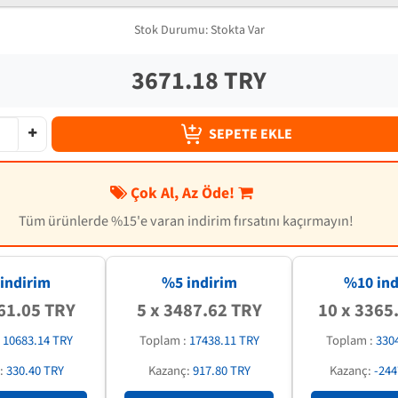
Stok Durumu:
Stokta Var
3671.18 TRY
SEPETE EKLE
Çok Al, Az Öde!
Tüm ürünlerde %15'e varan indirim fırsatını kaçırmayın!
indirim
%5 indirim
%
10
ind
61.05 TRY
5 x 3487.62 TRY
10 x 3365
:
10683.14 TRY
Toplam :
17438.11 TRY
Toplam :
330
:
330.40 TRY
Kazanç:
917.80 TRY
Kazanç:
-244