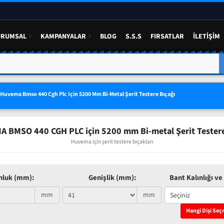
URUMSAL
KAMPANYALAR
BLOG
S.S.S
FIRSATLAR
İLETIŞIM
A YÜZDE 50 YE VARAN
3 LÜ SETLERDE AVANTAJLI FIYAT
Huvema Bmso 440 Cgh Plc Için 5200 Mm Bi-Metal Şerit Testere Bıçağı
 BMSO 440 CGH PLC için 5200 mm Bi-metal Şerit Testere
Huvema için şerit testere bıçakları
nluk (mm):
Genişlik (mm):
Bant Kalınlığı ve 
mm
mm
Hangi Dişi Seç