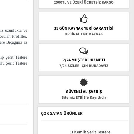
2500TL VE ÜZERİ ÜCRETSİZ KARGO
15 GÜN KAYNAK YERI GARANTISI
niz uzunlukta ve
ORJİNAL CNC KAYNAK
rular, Profiller,
tere Bıçağınız az
ip Şerit Testere
7/24 MÜŞTERİ HİZMETİ
lü Şerit Testere
7/24 SİZLER İÇİN BURADAYIZ
GÜVENLI ALIŞVERIŞ
Sitemiz ETBİS'e Kayıtlıdır
ÇOK SATAN ÜRÜNLER
Et Kemik Şerit Testere