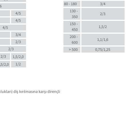
80 - 180
3/4
6
130 -
4/5
2/3
350
4/5
150 -
1,5/2
4/5
450
3/4
200 -
1,1/1,6
2/3
600
2/3
> 500
0,75/1,25
2/3
1,5/2,0
1/2
,5/2,0
kları) diş kırılmasına karşı dirençli