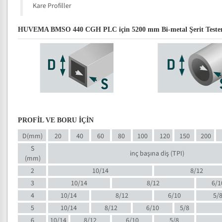
Kare Profiller
HUVEMA BMSO 440 CGH PLC için 5200 mm Bi-metal Şerit Testere B
PROFİL VE BORU İÇİN
D(mm)
20
40
60
80
100
120
150
200
S
inç başına diş (TPI)
(mm)
2
10/14
8/12
3
10/14
8/12
6/1
4
10/14
8/12
6/10
5/
5
10/14
8/12
6/10
5/8
6
10/14
8/12
6/10
5/8