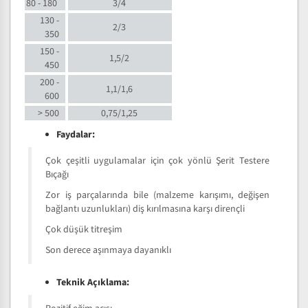
80 - 180
3/4
130 -
2/3
350
150 -
1,5/2
450
200 -
1,1/1,6
600
> 500
0,75/1,25
Faydalar:
Çok çeşitli uygulamalar için çok yönlü Şerit Testere
Bıçağı
Zor iş parçalarında bile (malzeme karışımı, değişen
bağlantı uzunlukları) diş kırılmasına karşı dirençli
Çok düşük titreşim
Son derece aşınmaya dayanıklı
Teknik Açıklama: