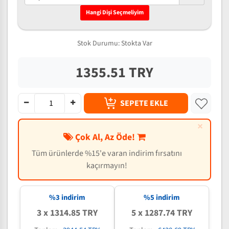
Hangi Dişi Seçmeliyim
Stok Durumu:
Stokta Var
1355.51 TRY
SEPETE EKLE
×
Çok Al, Az Öde!
Tüm ürünlerde %15'e varan indirim fırsatını
kaçırmayın!
%3 indirim
%5 indirim
3 x 1314.85 TRY
5 x 1287.74 TRY