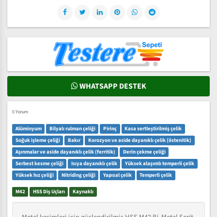
WHATSAPP DESTEK
0 Yorum
Alüminyum
Bilyalı rulman çeliği
Pirinç
Kasa sertleştirilmiş çelik
Soğuk işleme çeliği
Bakır
Korozyon ve aside dayanıklı çelik (östenitik)
Aşınmalar ve aside dayanıklı çelik (ferritik)
Derin çekme çeliği
Serbest kesme çeliği
Isıya dayanıklı çelik
Yüksek alaşımlı temperli çelik
Yüksek hız çeliği
Nitriding çeliği
Yapısal çelik
Temperli çelik
M42
HSS Diş Uçları
Kaynaklı