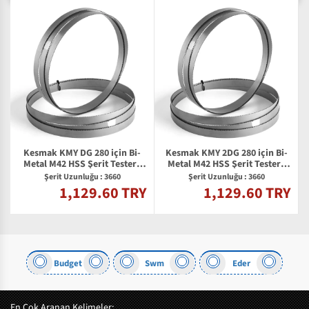
Kesmak KMY DG 280 için Bi-
Kesmak KMY 2DG 280 için Bi-
l
Metal M42 HSS Şerit Testere
Metal M42 HSS Şerit Testere
Bıçağı
Bıçağı
Şerit Uzunluğu : 3660
Şerit Uzunluğu : 3660
1,129.60 TRY
1,129.60 TRY
Y
Budget
Swm
Eder
En Çok Aranan Kelimeler: