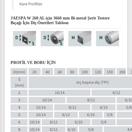
Kare Profiller
JAESPA W 260 AL için 3660 mm Bi-metal Şerit Testere
Bıçağı İçin Diş Önerileri Tablosu
PROFİL VE BORU İÇİN
D(mm)
20
40
60
80
100
120
150
200
S
inç başına diş (TPI)
(mm)
2
10/14
8/12
3
10/14
8/12
6/1
4
10/14
8/12
6/10
5/8
5
10/14
8/12
6/10
5/8
6
10/14
8/12
6/10
5/8
8
10/14
8/12
6/10
5/8
4/