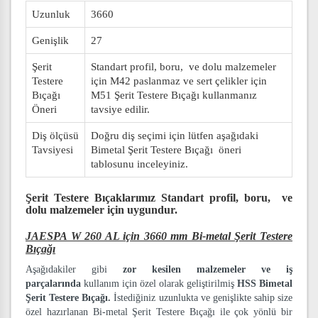
Uzunluk
3660
Genişlik
27
Şerit
Standart profil, boru, ve dolu malzemeler
Testere
için M42 paslanmaz ve sert çelikler için
Bıçağı
M51 Şerit Testere Bıçağı kullanmanız
Öneri
tavsiye edilir.
Diş ölçüsü
Doğru diş seçimi için lütfen aşağıdaki
Tavsiyesi
Bimetal Şerit Testere Bıçağı öneri
tablosunu inceleyiniz.
Şerit Testere Bıçaklarımız
Standart profil, boru, ve
dolu malzemeler
için uygundur.
JAESPA W 260 AL için 3660 mm Bi-metal Şerit Testere
Bıçağı
Aşağıdakiler gibi
zor kesilen malzemeler ve iş
parçalarında
kullanım için özel olarak geliştirilmiş
HSS Bimetal
Şerit Testere Bıçağı.
İstediğiniz uzunlukta ve genişlikte sahip size
özel hazırlanan Bi-metal Şerit Testere Bıçağı ile çok yönlü bir