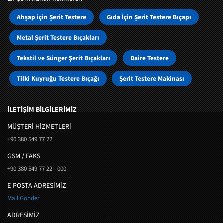
Ahşap için Şerit Testere
Gıda İçin Şerit Testere Bıçapı
Metal Şerit Testere Bıçakları
Tekstil ve Sünger Şerit Bıçakları
Daire Testere
Tilki Kuyruğu Testere Bıçağı
Şerit Testere Makinası
İLETİŞİM BİLGİLERİMİZ
MÜŞTERI HIZMETLERI
+90 380 549 77 22
GSM / FAKS
+90 380 549 77 22 - 000
E-POSTA ADRESİMİZ
Mail Gönder
ADRESİMİZ