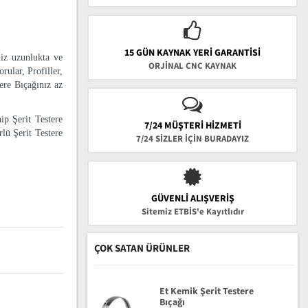
15 GÜN KAYNAK YERI GARANTISI
niz uzunlukta ve
ORJİNAL CNC KAYNAK
rular, Profiller,
tere Bıçağınız az
ip Şerit Testere
7/24 MÜŞTERİ HİZMETİ
lü Şerit Testere
7/24 SİZLER İÇİN BURADAYIZ
GÜVENLI ALIŞVERIŞ
Sitemiz ETBİS'e Kayıtlıdır
ÇOK SATAN ÜRÜNLER
Et Kemik Şerit Testere
Bıçağı