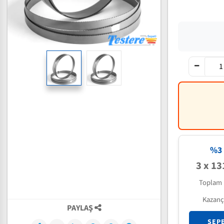
%3 
3 x 13
Toplam 
Kazanç
PAYLAŞ
SEP