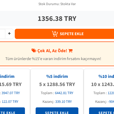
Stok Durumu:
Stokta Var
1356.38 TRY
SEPETE EKLE
Çok Al, Az Öde!
Tüm ürünlerde %15'e varan indirim fırsatını kaçırmayın!
indirim
%5 indirim
%
10
ind
15.69 TRY
5 x 1288.56 TRY
10 x 1243
:
3947.07 TRY
Toplam :
6442.81 TRY
Toplam :
122
:
122.07 TRY
Kazanç:
339.10 TRY
Kazanç:
-90
ETE EKLE
SEPETE EKLE
SEPETE 