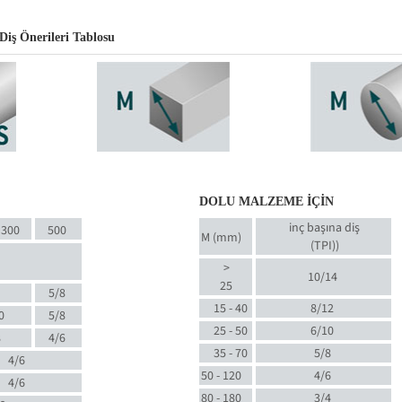
Diş Önerileri Tablosu
DOLU MALZEME İÇİN
inç başına diş
300
500
M (mm)
(TPI)
)
>
10/14
25
5/8
15 - 40
8/12
0
5/8
25 - 50
6/10
8
4/6
35 - 70
5/8
4/6
50 - 120
4/6
4/6
80 - 180
3/4