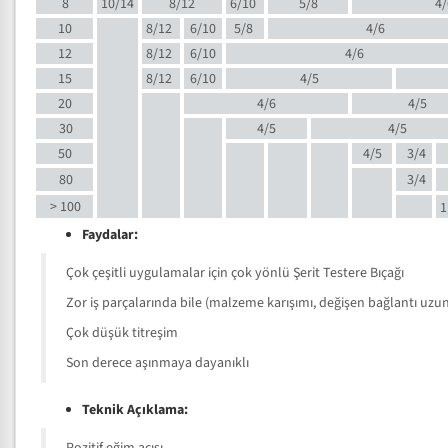
8
10/14
8/12
6/10
5/8
4/
10
8/12
6/10
5/8
4/6
12
8/12
6/10
4/6
15
8/12
6/10
4/5
20
4/6
4/5
30
4/5
4/5
50
4/5
3/4
80
3/4
> 100
1
Faydalar:
Çok çeşitli uygulamalar için çok yönlü Şerit Testere Bıçağı
Zor iş parçalarında bile (malzeme karışımı, değişen bağlantı uzunlu
Çok düşük titreşim
Son derece aşınmaya dayanıklı
Teknik Açıklama: