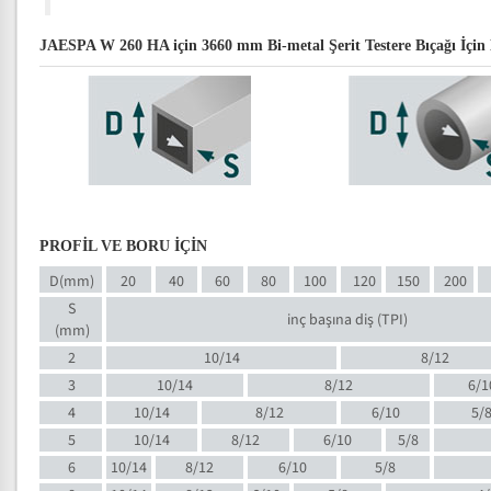
JAESPA W 260 HA için 3660 mm Bi-metal Şerit Testere Bıçağı İçin 
PROFİL VE BORU İÇİN
D(mm)
20
40
60
80
100
120
150
200
S
inç başına diş (TPI)
(mm)
2
10/14
8/12
3
10/14
8/12
6/1
4
10/14
8/12
6/10
5/
5
10/14
8/12
6/10
5/8
6
10/14
8/12
6/10
5/8