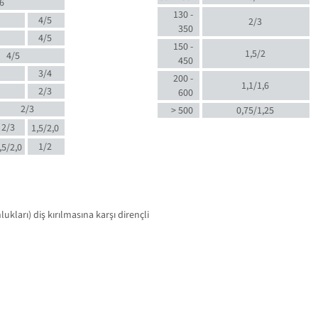
6
130 -
4/5
2/3
350
4/5
150 -
1,5/2
4/5
450
3/4
200 -
1,1/1,6
2/3
600
2/3
> 500
0,75/1,25
2/3
1,5/2,0
1/2
,5/2,0
kları) diş kırılmasına karşı dirençli