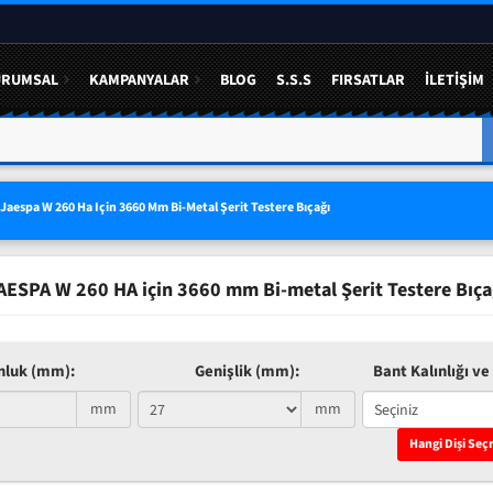
URUMSAL
KAMPANYALAR
BLOG
S.S.S
FIRSATLAR
İLETIŞIM
A YÜZDE 50 YE VARAN
3 LÜ SETLERDE AVANTAJLI FIYAT
Jaespa W 260 Ha Için 3660 Mm Bi-Metal Şerit Testere Bıçağı
AESPA W 260 HA için 3660 mm Bi-metal Şerit Testere Bıça
nluk (mm):
Genişlik (mm):
Bant Kalınlığı ve 
mm
mm
Hangi Dişi Seç