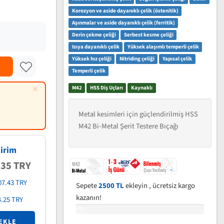
Korozyon ve aside dayanıklı çelik (östenitik)
Aşınmalar ve aside dayanıklı çelik (ferritik)
Derin çekme çeliği
Serbest kesme çeliği
Isıya dayanıklı çelik
Yüksek alaşımlı temperli çelik
Yüksek hız çeliği
Nitriding çeliği
Yapısal çelik
Temperli çelik
×
M42
HSS Diş Uçları
Kaynaklı
Metal kesimleri için güçlendirilmiş HSS
M42 Bi-Metal Şerit Testere Bıçağı
irim
.35 TRY
07.43 TRY
Sepete
2500 TL
ekleyin , ücretsiz kargo
kazanın!
4.25 TRY
0%
EKLE