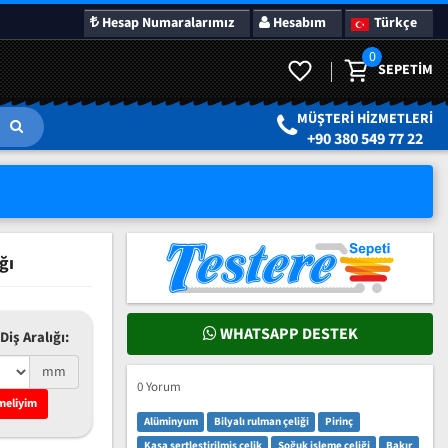
Hesap Numaralarımız
Hesabım
Türkçe
0
SEPETIM
LAR
SÜRPRIZ KAMPANYALAR
MÜŞTERI HIZMETLERI
+90 380 549 77 22
ğı
WHATSAPP DESTEK
Diş Aralığı:
mm
0 Yorum
meliyim
Alüminyum
Bilyalı rulman çeliği
Pirinç
Kasa sertleştirilmiş çelik
Soğuk işleme çeliği
Bakır