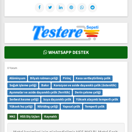
WHATSAPP DESTEK
0 Yorum
Alüminyum
Bilyalı rulman çeliği
Pirinç
Kasa sertleştirilmiş çelik
Soğuk işleme çeliği
Bakır
Korozyon ve aside dayanıklı çelik (östenitik)
Aşınmalar ve aside dayanıklı çelik (ferritik)
Derin çekme çeliği
Serbest kesme çeliği
Isıya dayanıklı çelik
Yüksek alaşımlı temperli çelik
Yüksek hız çeliği
Nitriding çeliği
Yapısal çelik
Temperli çelik
M42
HSS Diş Uçları
Kaynaklı