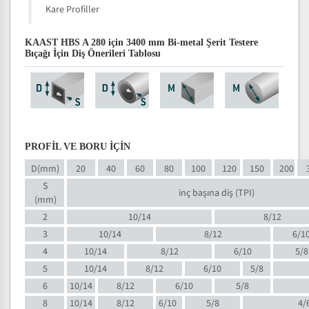
Kare Profiller
KAAST HBS A 280 için 3400 mm Bi-metal Şerit Testere
Bıçağı İçin Diş Önerileri Tablosu
PROFİL VE BORU İÇİN
D(mm)
20
40
60
80
100
120
150
200
S
inç başına diş (TPI)
(mm)
2
10/14
8/12
3
10/14
8/12
6/1
4
10/14
8/12
6/10
5/8
5
10/14
8/12
6/10
5/8
6
10/14
8/12
6/10
5/8
8
10/14
8/12
6/10
5/8
4/