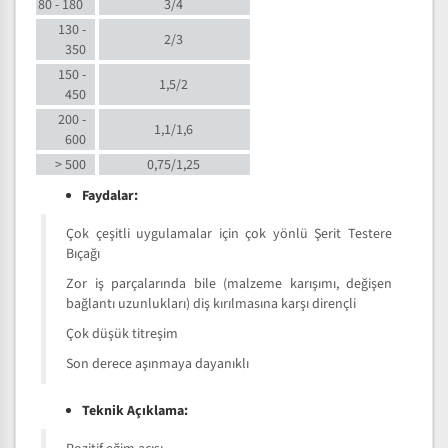
80 - 180
3/4
130 -
2/3
350
150 -
1,5/2
450
200 -
1,1/1,6
600
> 500
0,75/1,25
Faydalar:
Çok çeşitli uygulamalar için çok yönlü Şerit Testere
Bıçağı
Zor iş parçalarında bile (malzeme karışımı, değişen
bağlantı uzunlukları) diş kırılmasına karşı dirençli
Çok düşük titreşim
Son derece aşınmaya dayanıklı
Teknik Açıklama: