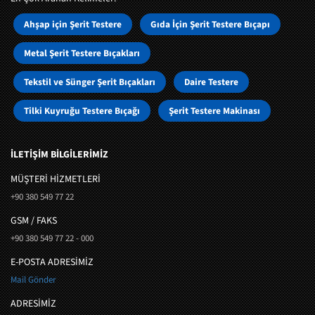
Ahşap için Şerit Testere
Gıda İçin Şerit Testere Bıçapı
Metal Şerit Testere Bıçakları
Tekstil ve Sünger Şerit Bıçakları
Daire Testere
Tilki Kuyruğu Testere Bıçağı
Şerit Testere Makinası
İLETİŞİM BİLGİLERİMİZ
MÜŞTERI HIZMETLERI
+90 380 549 77 22
GSM / FAKS
+90 380 549 77 22 - 000
E-POSTA ADRESİMİZ
Mail Gönder
ADRESİMİZ