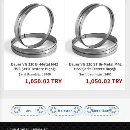
Bauer VG 320 Bi-Metal M42
Bauer VG 320 ST Bi-Metal M42
HSS Şerit Testere Bıçağı
HSS Şerit Testere Bıçağı
Şerit Uzunluğu : 3400
Şerit Uzunluğu : 3400
1,050.02 TRY
1,050.02 TRY
Y
Arı
Holzstar
Metallkraft
En Çok Aranan Kelimeler: