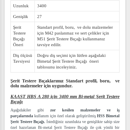
Uzunluk
3400
Genişlik
27
Şerit
Standart profil, boru, ve dolu malzemeler
Testere
için M42 paslanmaz ve sert çelikler için
Bıçağı
M51 Şerit Testere Bıçağı kullanmanız
Öneri
tavsiye edilir.
Diş ölçüsü
Doğru diş seçimi için lütfen aşağıdaki
Tavsiyesi
Bimetal Şerit Testere Bıçağı öneri
tablosunu inceleyiniz.
Şerit Testere Bıçaklarımız
Standart profil, boru, ve
dolu malzemeler
için uygundur.
KAAST HBS A 280 için 3400 mm Bi-metal Şerit Testere
Bıçağı
Aşağıdakiler gibi
zor kesilen malzemeler ve iş
parçalarında
kullanım için özel olarak geliştirilmiş
HSS Bimetal
Şerit Testere Bıçağı.
İstediğiniz uzunlukta ve genişlikte sahip size
özel hazırlanan Bi-metal Şerit Testere Bıçağı ile çok yönlü bir