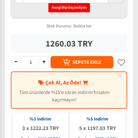
Hangi Dişi Seçmeliyim
Stok Durumu:
Stokta Var
1260.03 TRY
SEPETE EKLE
×
Çok Al, Az Öde!
Tüm ürünlerde %15'e varan indirim fırsatını
kaçırmayın!
%3 indirim
%5 indirim
3 x 1222.23 TRY
5 x 1197.03 TRY