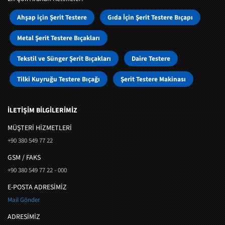
Ahşap için Şerit Testere
Gıda İçin Şerit Testere Bıçapı
Metal Şerit Testere Bıçakları
Tekstil ve Sünger Şerit Bıçakları
Daire Testere
Tilki Kuyruğu Testere Bıçağı
Şerit Testere Makinası
İLETİŞİM BİLGİLERİMİZ
MÜŞTERI HIZMETLERI
+90 380 549 77 22
GSM / FAKS
+90 380 549 77 22 - 000
E-POSTA ADRESİMİZ
Mail Gönder
ADRESİMİZ