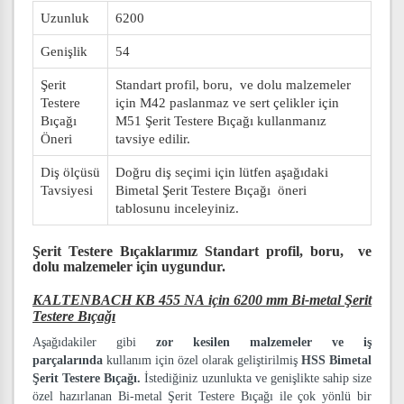
Uzunluk
6200
Genişlik
54
Şerit
Standart profil, boru, ve dolu malzemeler
Testere
için M42 paslanmaz ve sert çelikler için
Bıçağı
M51 Şerit Testere Bıçağı kullanmanız
Öneri
tavsiye edilir.
Diş ölçüsü
Doğru diş seçimi için lütfen aşağıdaki
Tavsiyesi
Bimetal Şerit Testere Bıçağı öneri
tablosunu inceleyiniz.
Şerit Testere Bıçaklarımız
Standart profil, boru, ve
dolu malzemeler
için uygundur.
KALTENBACH KB 455 NA için 6200 mm Bi-metal Şerit
Testere Bıçağı
Aşağıdakiler gibi
zor kesilen malzemeler ve iş
parçalarında
kullanım için özel olarak geliştirilmiş
HSS Bimetal
Şerit Testere Bıçağı.
İstediğiniz uzunlukta ve genişlikte sahip size
özel hazırlanan Bi-metal Şerit Testere Bıçağı ile çok yönlü bir