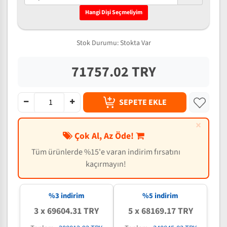
Hangi Dişi Seçmeliyim
Stok Durumu:
Stokta Var
71757.02 TRY
SEPETE EKLE
×
Çok Al, Az Öde!
Tüm ürünlerde %15'e varan indirim fırsatını
kaçırmayın!
%3 indirim
%5 indirim
3 x 69604.31 TRY
5 x 68169.17 TRY