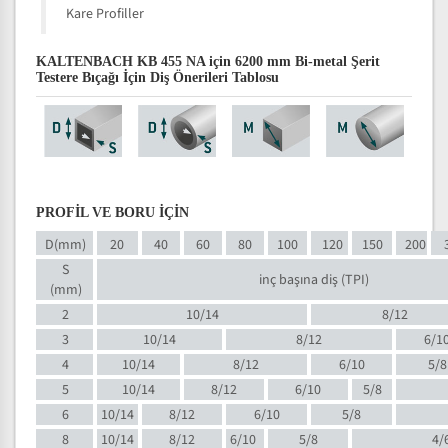
Kare Profiller
KALTENBACH KB 455 NA için 6200 mm Bi-metal Şerit
Testere Bıçağı İçin Diş Önerileri Tablosu
PROFİL VE BORU İÇİN
D(mm)
20
40
60
80
100
120
150
200
S
inç başına diş (TPI)
(mm)
2
10/14
8/12
3
10/14
8/12
6/1
4
10/14
8/12
6/10
5/8
5
10/14
8/12
6/10
5/8
6
10/14
8/12
6/10
5/8
8
10/14
8/12
6/10
5/8
4/