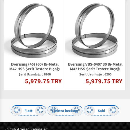
Everısıng (45) (60) Bi-Metal
Everısıng VBS-0407 30 Bi-Metal
M42 HSS Şerit Testere Bıçağı
M42 HSS Şerit Testere Bıçağı
Şerit Uzunluğu : 6200
Şerit Uzunluğu : 6200
5,979.75 TRY
5,979.75 TRY
Y
Flott
Elektra beckum
Sabi
En Çok Aranan Kelimeler: