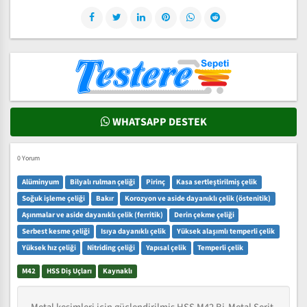
WHATSAPP DESTEK
0 Yorum
Alüminyum
Bilyalı rulman çeliği
Pirinç
Kasa sertleştirilmiş çelik
Soğuk işleme çeliği
Bakır
Korozyon ve aside dayanıklı çelik (östenitik)
Aşınmalar ve aside dayanıklı çelik (ferritik)
Derin çekme çeliği
Serbest kesme çeliği
Isıya dayanıklı çelik
Yüksek alaşımlı temperli çelik
Yüksek hız çeliği
Nitriding çeliği
Yapısal çelik
Temperli çelik
M42
HSS Diş Uçları
Kaynaklı