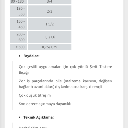
80 - 180
3/4
130 -
2/3
350
150 -
1,5/2
450
200 -
1,1/1,6
600
> 500
0,75/1,25
Faydalar:
Çok çeşitli uygulamalar için çok yönlü Şerit Testere
Bıçağı
Zor iş parçalarında bile (malzeme karışımı, değişen
bağlantı uzunlukları) diş kırılmasına karşı dirençli
Çok düşük titreşim
Son derece aşınmaya dayanıklı
Teknik Açıklama: