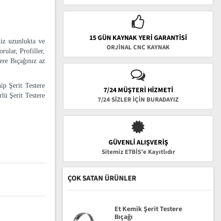
15 GÜN KAYNAK YERI GARANTISI
niz uzunlukta ve
ORJİNAL CNC KAYNAK
rular, Profiller,
tere Bıçağınız az
ip Şerit Testere
7/24 MÜŞTERİ HİZMETİ
lü Şerit Testere
7/24 SİZLER İÇİN BURADAYIZ
GÜVENLI ALIŞVERIŞ
Sitemiz ETBİS'e Kayıtlıdır
ÇOK SATAN ÜRÜNLER
Et Kemik Şerit Testere
Bıçağı