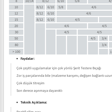
8
10/14
8/12
6/10
5/8
4/
10
8/12
6/10
5/8
4/6
12
8/12
6/10
4/6
15
8/12
6/10
4/5
20
4/6
4/5
30
4/5
4/5
50
4/5
3/4
80
3/4
> 100
1
Faydalar:
Çok çeşitli uygulamalar için çok yönlü Şerit Testere Bıçağı
Zor iş parçalarında bile (malzeme karışımı, değişen bağlantı uzunlu
Çok düşük titreşim
Son derece aşınmaya dayanıklı
Teknik Açıklama: