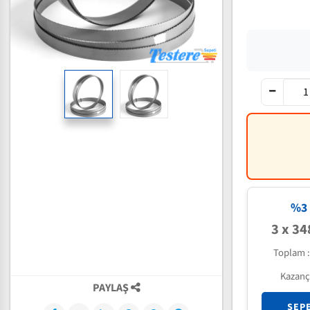
%3 
3 x 34
Toplam 
Kazanç
PAYLAŞ
SEP