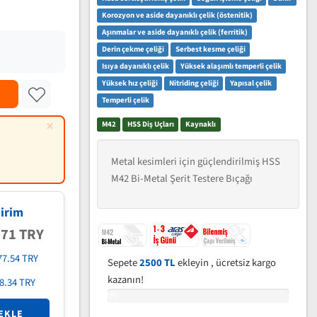
Korozyon ve aside dayanıklı çelik (östenitik)
Aşınmalar ve aside dayanıklı çelik (ferritik)
Derin çekme çeliği
Serbest kesme çeliği
Isıya dayanıklı çelik
Yüksek alaşımlı temperli çelik
Yüksek hız çeliği
Nitriding çeliği
Yapısal çelik
Temperli çelik
×
M42
HSS Diş Uçları
Kaynaklı
Metal kesimleri için güçlendirilmiş HSS
M42 Bi-Metal Şerit Testere Bıçağı
irim
.71 TRY
77.54 TRY
Sepete
2500 TL
ekleyin , ücretsiz kargo
kazanın!
8.34 TRY
0%
EKLE