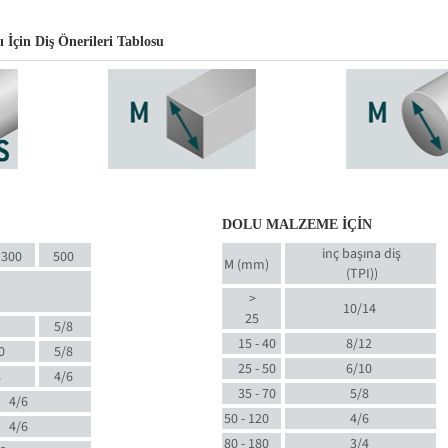
İçin Diş Önerileri Tablosu
DOLU MALZEME İÇİN
inç başına diş
300
500
M (mm)
(TPI)
)
>
10/14
25
5/8
15 - 40
8/12
0
5/8
25 - 50
6/10
8
4/6
35 - 70
5/8
4/6
50 - 120
4/6
4/6
80 - 180
3/4