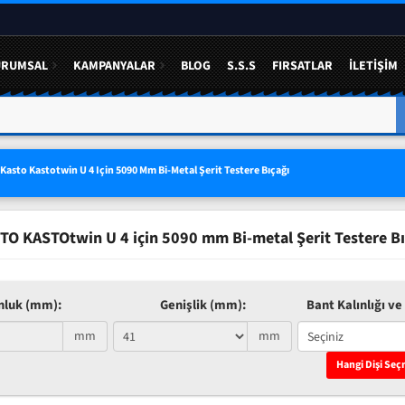
URUMSAL
KAMPANYALAR
BLOG
S.S.S
FIRSATLAR
İLETIŞIM
A YÜZDE 50 YE VARAN
3 LÜ SETLERDE AVANTAJLI FIYAT
Kasto Kastotwin U 4 Için 5090 Mm Bi-Metal Şerit Testere Bıçağı
TO KASTOtwin U 4 için 5090 mm Bi-metal Şerit Testere Bı
nluk (mm):
Genişlik (mm):
Bant Kalınlığı ve 
mm
mm
Hangi Dişi Seç