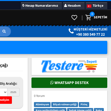
Hesap Numaralarımız
Hesabım
Türkçe
0
SEPETIM
LAR
SÜRPRIZ KAMPANYALAR
MÜŞTERI HIZMETLERI
+90 380 549 77 22
çağı
WHATSAPP DESTEK
Diş Aralığı:
mm
0 Yorum
meliyim
Alüminyum
Bilyalı rulman çeliği
Pirinç
Kasa sertleştirilmiş çelik
Soğuk işleme çeliği
Bakır