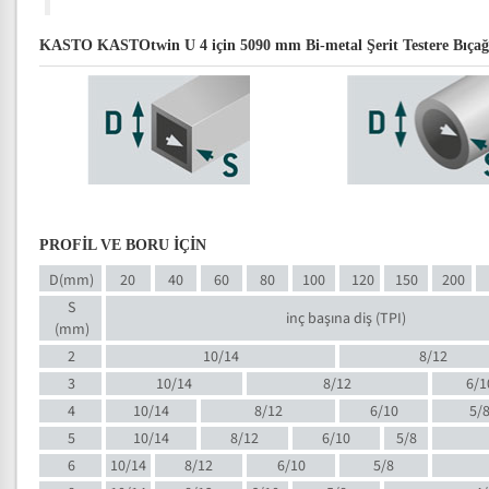
KASTO KASTOtwin U 4 için 5090 mm Bi-metal Şerit Testere Bıçağı 
PROFİL VE BORU İÇİN
D(mm)
20
40
60
80
100
120
150
200
S
inç başına diş (TPI)
(mm)
2
10/14
8/12
3
10/14
8/12
6/1
4
10/14
8/12
6/10
5/
5
10/14
8/12
6/10
5/8
6
10/14
8/12
6/10
5/8