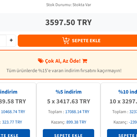
Stok Durumu:
Stokta Var
3597.50 TRY
SEPETE EKLE
Çok Al, Az Öde!
Tüm ürünlerde %15'e varan indirim fırsatını kaçırmayın!
indirim
%5 indirim
%
10
ind
89.58 TRY
5 x 3417.63 TRY
10 x 3297
:
10468.74 TRY
Toplam :
17088.14 TRY
Toplam :
323
:
323.77 TRY
Kazanç:
899.38 TRY
Kazanç:
-239
ETE EKLE
SEPETE EKLE
SEPETE 