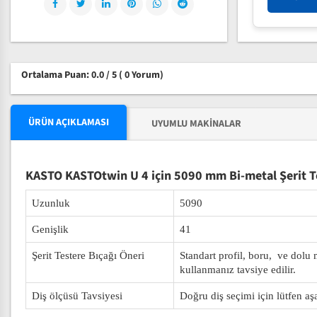
Ortalama Puan: 0.0 / 5
( 0 Yorum)
ÜRÜN AÇIKLAMASI
UYUMLU MAKINALAR
KASTO KASTOtwin U 4 için 5090 mm Bi-metal Şerit T
Uzunluk
5090
Genişlik
41
Şerit Testere Bıçağı Öneri
Standart profil, boru, ve dolu
kullanmanız tavsiye edilir.
Diş ölçüsü Tavsiyesi
Doğru diş seçimi için lütfen aş