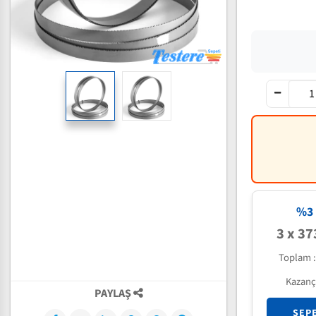
%3 
3 x 37
Toplam 
Kazanç
PAYLAŞ
SEP