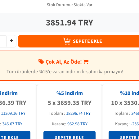
Stok Durumu:
Stokta Var
3851.94 TRY
SEPETE EKLE
Çok Al, Az Öde!
Tüm ürünlerde %15'e varan indirim fırsatını kaçırmayın!
indirim
%5 indirim
%
10
ind
36.39 TRY
5 x 3659.35 TRY
10 x 3530
:
11209.16 TRY
Toplam :
18296.74 TRY
Toplam :
346
:
346.67 TRY
Kazanç:
962.98 TRY
Kazanç:
-256
ETE EKLE
SEPETE EKLE
SEPETE 