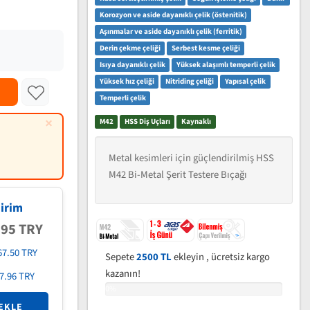
Korozyon ve aside dayanıklı çelik (östenitik)
Aşınmalar ve aside dayanıklı çelik (ferritik)
Derin çekme çeliği
Serbest kesme çeliği
Isıya dayanıklı çelik
Yüksek alaşımlı temperli çelik
Yüksek hız çeliği
Nitriding çeliği
Yapısal çelik
Temperli çelik
×
M42
HSS Diş Uçları
Kaynaklı
Metal kesimleri için güçlendirilmiş HSS
M42 Bi-Metal Şerit Testere Bıçağı
irim
.95 TRY
67.50 TRY
Sepete
2500 TL
ekleyin , ücretsiz kargo
kazanın!
7.96 TRY
0%
EKLE