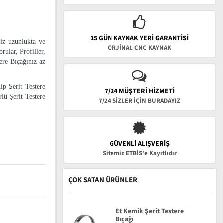
15 GÜN KAYNAK YERI GARANTISI
niz uzunlukta ve
ORJİNAL CNC KAYNAK
rular, Profiller,
tere Bıçağınız az
ip Şerit Testere
7/24 MÜŞTERİ HİZMETİ
lü Şerit Testere
7/24 SİZLER İÇİN BURADAYIZ
GÜVENLI ALIŞVERIŞ
Sitemiz ETBİS'e Kayıtlıdır
ÇOK SATAN ÜRÜNLER
Et Kemik Şerit Testere
Bıçağı