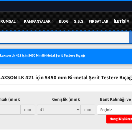
URUMSAL
KAMPANYALAR
BLOG
S.S.S
FIRSATLAR
İLETIŞIM
A YÜZDE 50 YE VARAN
3 LÜ SETLERDE AVANTAJLI FIYAT
Laxson Lk 421 Için 5450 Mm Bi-Metal Şerit Testere Bıçağı
LAXSON LK 421 için 5450 mm Bi-metal Şerit Testere Bıçağ
nluk (mm):
Genişlik (mm):
Bant Kalınlığı ve 
mm
mm
Hangi Dişi Seç