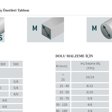
ş Önerileri Tablosu
DOLU MALZEME İÇİN
inç başına diş
300
500
M (mm)
(TPI)
)
>
10/14
25
5/8
15 - 40
8/12
0
5/8
25 - 50
6/10
8
4/6
35 - 70
5/8
4/6
50 - 120
4/6
4/6
80 - 180
3/4