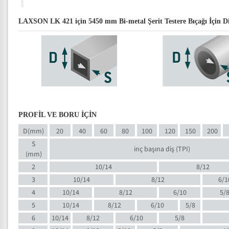
LAXSON LK 421 için 5450 mm Bi-metal Şerit Testere Bıçağı İçin Di
PROFİL VE BORU İÇİN
D(mm)
20
40
60
80
100
120
150
200
S
inç başına diş (TPI)
(mm)
2
10/14
8/12
3
10/14
8/12
6/1
4
10/14
8/12
6/10
5/
5
10/14
8/12
6/10
5/8
6
10/14
8/12
6/10
5/8