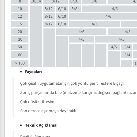
8
10/14
8/12
6/10
5/8
4/
10
8/12
6/10
5/8
4/6
12
8/12
6/10
4/6
15
8/12
6/10
4/5
20
4/6
4/5
30
4/5
4/5
50
4/5
3/4
80
3/4
> 100
1
Faydalar:
Çok çeşitli uygulamalar için çok yönlü Şerit Testere Bıçağı
Zor iş parçalarında bile (malzeme karışımı, değişen bağlantı uzunlu
Çok düşük titreşim
Son derece aşınmaya dayanıklı
Teknik Açıklama: