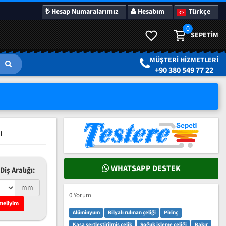
Hesap Numaralarımız
Hesabım
Türkçe
0
SEPETIM
LAR
SÜRPRIZ KAMPANYALAR
MÜŞTERI HIZMETLERI
+90 380 549 77 22
ı
WHATSAPP DESTEK
Diş Aralığı:
mm
0 Yorum
meliyim
Alüminyum
Bilyalı rulman çeliği
Pirinç
Kasa sertleştirilmiş çelik
Soğuk işleme çeliği
Bakır