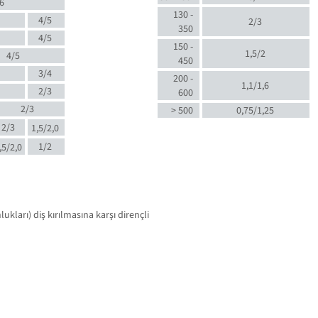
6
130 -
4/5
2/3
350
4/5
150 -
1,5/2
4/5
450
3/4
200 -
1,1/1,6
2/3
600
2/3
> 500
0,75/1,25
2/3
1,5/2,0
1/2
,5/2,0
kları) diş kırılmasına karşı dirençli