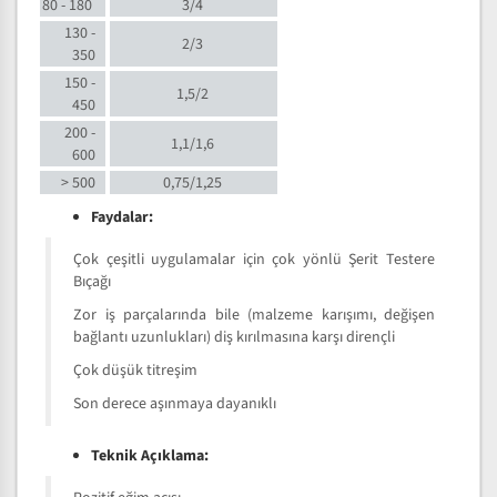
80 - 180
3/4
130 -
2/3
350
150 -
1,5/2
450
200 -
1,1/1,6
600
> 500
0,75/1,25
Faydalar:
Çok çeşitli uygulamalar için çok yönlü Şerit Testere
Bıçağı
Zor iş parçalarında bile (malzeme karışımı, değişen
bağlantı uzunlukları) diş kırılmasına karşı dirençli
Çok düşük titreşim
Son derece aşınmaya dayanıklı
Teknik Açıklama: