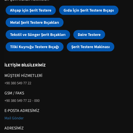
Ahşap için Şerit Testere
Gıda İçin Şerit Testere Bıçapı
Metal Şerit Testere Bıçakları
Tekstil ve Sünger Şerit Bıçakları
Daire Testere
Tilki Kuyruğu Testere Bıçağı
Şerit Testere Makinası
İLETİŞİM BİLGİLERİMİZ
MÜŞTERI HIZMETLERI
+90 380 549 77 22
GSM / FAKS
+90 380 549 77 22 - 000
E-POSTA ADRESİMİZ
Mail Gönder
ADRESİMİZ