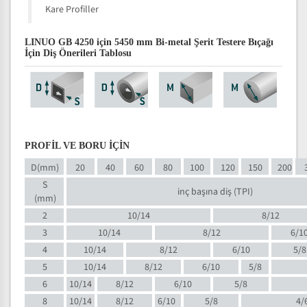
Kare Profiller
LINUO GB 4250 için 5450 mm Bi-metal Şerit Testere Bıçağı
İçin Diş Önerileri Tablosu
PROFİL VE BORU İÇİN
D(mm)
20
40
60
80
100
120
150
200
S
inç başına diş (TPI)
(mm)
2
10/14
8/12
3
10/14
8/12
6/1
4
10/14
8/12
6/10
5/8
5
10/14
8/12
6/10
5/8
6
10/14
8/12
6/10
5/8
8
10/14
8/12
6/10
5/8
4/