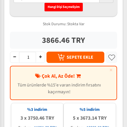
Hangi Dişi Seçmeliyim
Stok Durumu:
Stokta Var
3866.46 TRY
SEPETE EKLE
×
Çok Al, Az Öde!
Tüm ürünlerde %15'e varan indirim fırsatını
kaçırmayın!
%3 indirim
%5 indirim
3 x 3750.46 TRY
5 x 3673.14 TRY