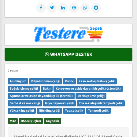
WHATSAPP DESTEK
0 Yorum
Alüminyum
Bilyalı rulman çeliği
Pirinç
Kasa sertleştirilmiş çelik
Soğuk işleme çeliği
Bakır
Korozyon ve aside dayanıklı çelik (östenitik)
Aşınmalar ve aside dayanıklı çelik (ferritik)
Derin çekme çeliği
Serbest kesme çeliği
Isıya dayanıklı çelik
Yüksek alaşımlı temperli çelik
Yüksek hız çeliği
Nitriding çeliği
Yapısal çelik
Temperli çelik
M42
HSS Diş Uçları
Kaynaklı