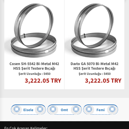
Cosen SH-5542 Bi-Metal M42
Daıto GA 5070 Bi-Metal M42
2
HSS Şerit Testere Bıçağı
HSS Şerit Testere Bıçağı
Şerit Uzunluğu : 5450
Şerit Uzunluğu : 5450
3,222.05 TRY
3,222.05 TRY
Y
Eisele
Omt
Femi
En Çok Aranan Kelimeler: