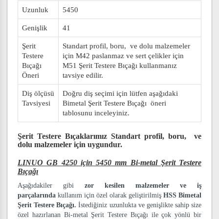
Uzunluk
5450
Genişlik
41
Şerit
Standart profil, boru, ve dolu malzemeler
Testere
için M42 paslanmaz ve sert çelikler için
Bıçağı
M51 Şerit Testere Bıçağı kullanmanız
Öneri
tavsiye edilir.
Diş ölçüsü
Doğru diş seçimi için lütfen aşağıdaki
Tavsiyesi
Bimetal Şerit Testere Bıçağı öneri
tablosunu inceleyiniz.
Şerit Testere Bıçaklarımız
Standart profil, boru, ve
dolu malzemeler
için uygundur.
LINUO GB 4250 için 5450 mm Bi-metal Şerit Testere
Bıçağı
Aşağıdakiler gibi
zor kesilen malzemeler ve iş
parçalarında
kullanım için özel olarak geliştirilmiş
HSS Bimetal
Şerit Testere Bıçağı.
İstediğiniz uzunlukta ve genişlikte sahip size
özel hazırlanan Bi-metal Şerit Testere Bıçağı ile çok yönlü bir