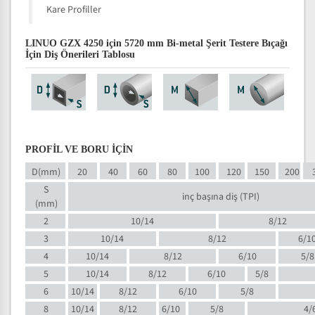
Kare Profiller
LINUO GZX 4250 için 5720 mm Bi-metal Şerit Testere Bıçağı
İçin Diş Önerileri Tablosu
PROFİL VE BORU İÇİN
D(mm)
20
40
60
80
100
120
150
200
S
inç başına diş (TPI)
(mm)
2
10/14
8/12
3
10/14
8/12
6/1
4
10/14
8/12
6/10
5/8
5
10/14
8/12
6/10
5/8
6
10/14
8/12
6/10
5/8
8
10/14
8/12
6/10
5/8
4/