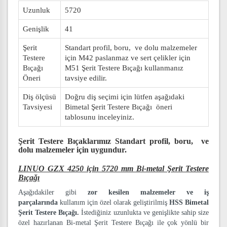
Uzunluk
5720
Genişlik
41
Şerit
Standart profil, boru, ve dolu malzemeler
Testere
için M42 paslanmaz ve sert çelikler için
Bıçağı
M51 Şerit Testere Bıçağı kullanmanız
Öneri
tavsiye edilir.
Diş ölçüsü
Doğru diş seçimi için lütfen aşağıdaki
Tavsiyesi
Bimetal Şerit Testere Bıçağı öneri
tablosunu inceleyiniz.
Şerit Testere Bıçaklarımız
Standart profil, boru, ve
dolu malzemeler
için uygundur.
LINUO GZX 4250 için 5720 mm Bi-metal Şerit Testere
Bıçağı
Aşağıdakiler gibi
zor kesilen malzemeler ve iş
parçalarında
kullanım için özel olarak geliştirilmiş
HSS Bimetal
Şerit Testere Bıçağı.
İstediğiniz uzunlukta ve genişlikte sahip size
özel hazırlanan Bi-metal Şerit Testere Bıçağı ile çok yönlü bir