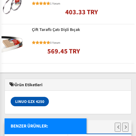
1 Yorum
403.33 TRY
Çift Taraflı Çatı Dişli Bıçak
0 Yorum
569.45 TRY
Ürün Etiketleri
LINUO GZX 4250
BENZER ÜRÜNLER: