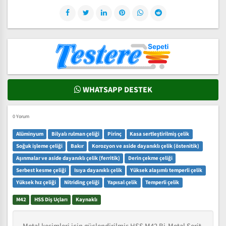
WHATSAPP DESTEK
0 Yorum
Alüminyum
Bilyalı rulman çeliği
Pirinç
Kasa sertleştirilmiş çelik
Soğuk işleme çeliği
Bakır
Korozyon ve aside dayanıklı çelik (östenitik)
Aşınmalar ve aside dayanıklı çelik (ferritik)
Derin çekme çeliği
Serbest kesme çeliği
Isıya dayanıklı çelik
Yüksek alaşımlı temperli çelik
Yüksek hız çeliği
Nitriding çeliği
Yapısal çelik
Temperli çelik
M42
HSS Diş Uçları
Kaynaklı