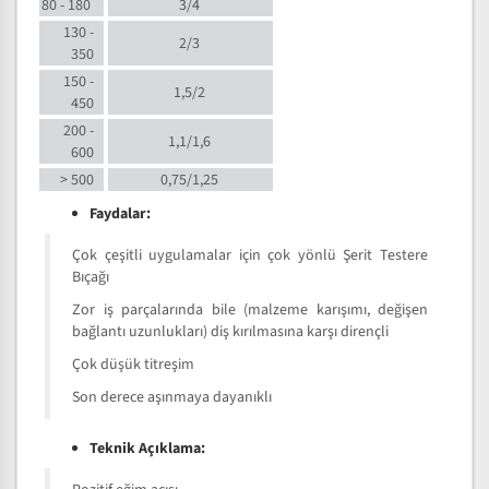
80 - 180
3/4
130 -
2/3
350
150 -
1,5/2
450
200 -
1,1/1,6
600
> 500
0,75/1,25
Faydalar:
Çok çeşitli uygulamalar için çok yönlü Şerit Testere
Bıçağı
Zor iş parçalarında bile (malzeme karışımı, değişen
bağlantı uzunlukları) diş kırılmasına karşı dirençli
Çok düşük titreşim
Son derece aşınmaya dayanıklı
Teknik Açıklama: