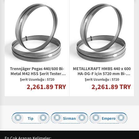
Trennjäger Pegas 440/600 Bi-
METALLKRAFT HMBS 440 x 600
A
Metal M42 HSS Şerit Testere
HA-DG-F için 5720 mm Bi-
Bıçağı
metal Şerit Testere Bıçağı
Şerit Uzunluğu : 5720
Şerit Uzunluğu : 5720
2,261.89 TRY
2,261.89 TRY
Y
Tip
Sirman
Empero
En Çok Aranan Kelimeler: