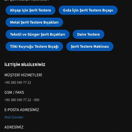
Ahşap için Şerit Testere
Gıda İçin Şerit Testere Bıçapı
Metal Şerit Testere Bıçakları
Tekstil ve Sünger Şerit Bıçakları
Daire Testere
Tilki Kuyruğu Testere Bıçağı
Şerit Testere Makinası
İLETİŞİM BİLGİLERİMİZ
MÜŞTERI HIZMETLERI
+90 380 549 77 22
GSM / FAKS
+90 380 549 77 22 - 000
E-POSTA ADRESİMİZ
Mail Gönder
ADRESİMİZ