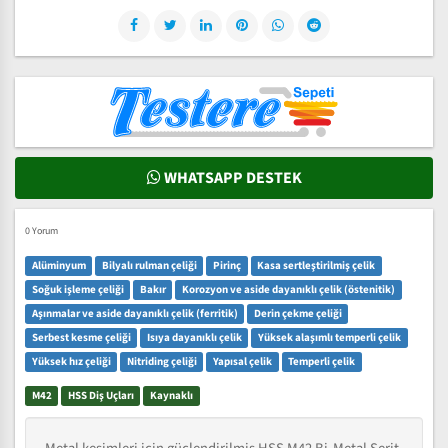
WHATSAPP DESTEK
0 Yorum
Alüminyum
Bilyalı rulman çeliği
Pirinç
Kasa sertleştirilmiş çelik
Soğuk işleme çeliği
Bakır
Korozyon ve aside dayanıklı çelik (östenitik)
Aşınmalar ve aside dayanıklı çelik (ferritik)
Derin çekme çeliği
Serbest kesme çeliği
Isıya dayanıklı çelik
Yüksek alaşımlı temperli çelik
Yüksek hız çeliği
Nitriding çeliği
Yapısal çelik
Temperli çelik
M42
HSS Diş Uçları
Kaynaklı