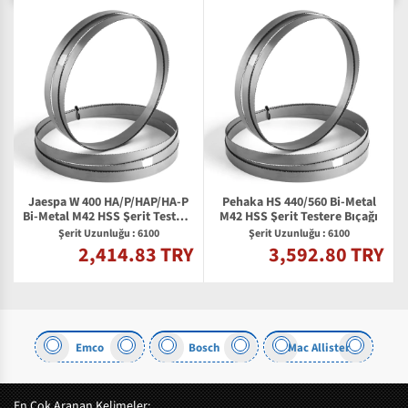
Jaespa W 400 HA/P/HAP/HA-P
Pehaka HS 440/560 Bi-Metal
Bi-Metal M42 HSS Şerit Testere
M42 HSS Şerit Testere Bıçağı
Bıçağı
Şerit Uzunluğu : 6100
Şerit Uzunluğu : 6100
2,414.83 TRY
3,592.80 TRY
Y
Emco
Bosch
Mac Allister
En Çok Aranan Kelimeler: