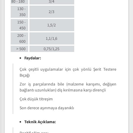
80 - 180
3/4
130 -
2/3
350
150 -
1,5/2
450
200 -
1,1/1,6
600
> 500
0,75/1,25
Faydalar:
Çok çeşitli uygulamalar için çok yönlü Şerit Testere
Bıçağı
Zor iş parçalarında bile (malzeme karışımı, değişen
bağlantı uzunlukları) diş kırılmasına karşı dirençli
Çok düşük titreşim
Son derece aşınmaya dayanıklı
Teknik Açıklama: