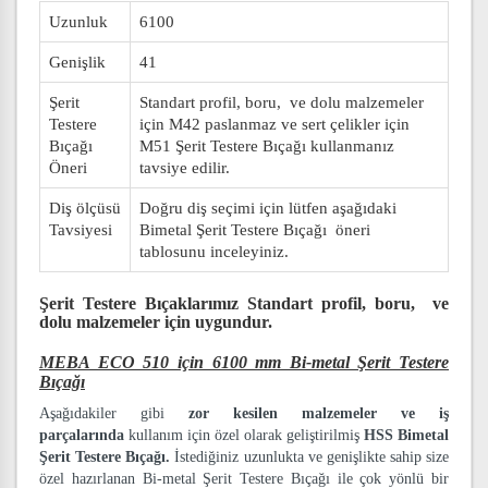
Uzunluk
6100
Genişlik
41
Şerit
Standart profil, boru, ve dolu malzemeler
Testere
için M42 paslanmaz ve sert çelikler için
Bıçağı
M51 Şerit Testere Bıçağı kullanmanız
Öneri
tavsiye edilir.
Diş ölçüsü
Doğru diş seçimi için lütfen aşağıdaki
Tavsiyesi
Bimetal Şerit Testere Bıçağı öneri
tablosunu inceleyiniz.
Şerit Testere Bıçaklarımız
Standart profil, boru, ve
dolu malzemeler
için uygundur.
MEBA ECO 510 için 6100 mm Bi-metal Şerit Testere
Bıçağı
Aşağıdakiler gibi
zor kesilen malzemeler ve iş
parçalarında
kullanım için özel olarak geliştirilmiş
HSS Bimetal
Şerit Testere Bıçağı.
İstediğiniz uzunlukta ve genişlikte sahip size
özel hazırlanan Bi-metal Şerit Testere Bıçağı ile çok yönlü bir