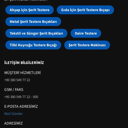
Ahşap için Şerit Testere
Gıda İçin Şerit Testere Bıçapı
Metal Şerit Testere Bıçakları
Tekstil ve Sünger Şerit Bıçakları
Daire Testere
Tilki Kuyruğu Testere Bıçağı
Şerit Testere Makinası
İLETİŞİM BİLGİLERİMİZ
MÜŞTERI HIZMETLERI
+90 380 549 77 22
GSM / FAKS
+90 380 549 77 22 - 000
E-POSTA ADRESİMİZ
Mail Gönder
ADRESİMİZ