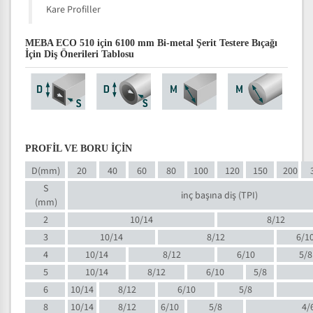
Kare Profiller
MEBA ECO 510 için 6100 mm Bi-metal Şerit Testere Bıçağı
İçin Diş Önerileri Tablosu
PROFİL VE BORU İÇİN
D(mm)
20
40
60
80
100
120
150
200
S
inç başına diş (TPI)
(mm)
2
10/14
8/12
3
10/14
8/12
6/1
4
10/14
8/12
6/10
5/8
5
10/14
8/12
6/10
5/8
6
10/14
8/12
6/10
5/8
8
10/14
8/12
6/10
5/8
4/