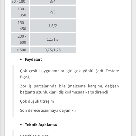
80 - 180
3/4
130 -
2/3
350
150 -
1,5/2
450
200 -
1,1/1,6
600
> 500
0,75/1,25
Faydalar:
Çok çeşitli uygulamalar için çok yönlü Şerit Testere
Bıçağı
Zor iş parçalarında bile (malzeme karışımı, değişen
bağlantı uzunlukları) diş kırılmasına karşı dirençli
Çok düşük titreşim
Son derece aşınmaya dayanıklı
Teknik Açıklama: