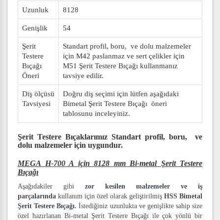
Uzunluk
8128
Genişlik
54
Şerit
Standart profil, boru, ve dolu malzemeler
Testere
için M42 paslanmaz ve sert çelikler için
Bıçağı
M51 Şerit Testere Bıçağı kullanmanız
Öneri
tavsiye edilir.
Diş ölçüsü
Doğru diş seçimi için lütfen aşağıdaki
Tavsiyesi
Bimetal Şerit Testere Bıçağı öneri
tablosunu inceleyiniz.
Şerit Testere Bıçaklarımız
Standart profil, boru, ve
dolu malzemeler
için uygundur.
MEGA H-700 A için 8128 mm Bi-metal Şerit Testere
Bıçağı
Aşağıdakiler gibi
zor kesilen malzemeler ve iş
parçalarında
kullanım için özel olarak geliştirilmiş
HSS Bimetal
Şerit Testere Bıçağı.
İstediğiniz uzunlukta ve genişlikte sahip size
özel hazırlanan Bi-metal Şerit Testere Bıçağı ile çok yönlü bir