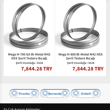
Mega H-700 GA Bi-Metal M42
Mega H-800 Bi-Metal M42 HSS
HSS Şerit Testere Bıçağı
Şerit Testere Bıçağı
Şerit Uzunluğu : 8128
Şerit Uzunluğu : 8128
7,844.28 TRY
7,844.28 TRY
Y
Piranha
Bernardo
Einhell
En Çok Aranan Kelimeler: