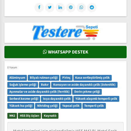
WHATSAPP DESTEK
0 Yorum
Alüminyum
Bilyalı rulman çeliği
Pirinç
Kasa sertleştirilmiş çelik
Soğuk işleme çeliği
Bakır
Korozyon ve aside dayanıklı çelik (östenitik)
Aşınmalar ve aside dayanıklı çelik (ferritik)
Derin çekme çeliği
Serbest kesme çeliği
Isıya dayanıklı çelik
Yüksek alaşımlı temperli çelik
Yüksek hız çeliği
Nitriding çeliği
Yapısal çelik
Temperli çelik
M42
HSS Diş Uçları
Kaynaklı