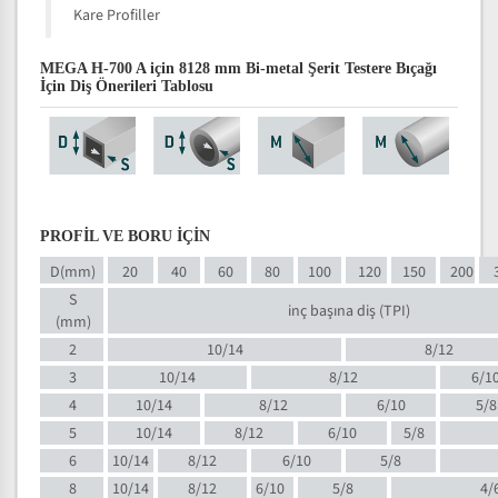
Kare Profiller
MEGA H-700 A için 8128 mm Bi-metal Şerit Testere Bıçağı
İçin Diş Önerileri Tablosu
PROFİL VE BORU İÇİN
D(mm)
20
40
60
80
100
120
150
200
S
inç başına diş (TPI)
(mm)
2
10/14
8/12
3
10/14
8/12
6/1
4
10/14
8/12
6/10
5/8
5
10/14
8/12
6/10
5/8
6
10/14
8/12
6/10
5/8
8
10/14
8/12
6/10
5/8
4/