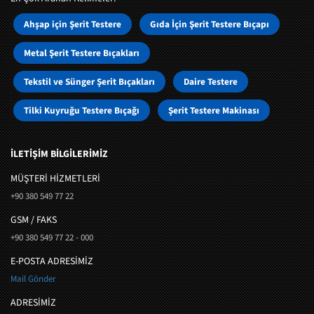
Ahşap için Şerit Testere
Gıda İçin Şerit Testere Bıçapı
Metal Şerit Testere Bıçakları
Tekstil ve Sünger Şerit Bıçakları
Daire Testere
Tilki Kuyruğu Testere Bıçağı
Şerit Testere Makinası
İLETİŞİM BİLGİLERİMİZ
MÜŞTERI HIZMETLERI
+90 380 549 77 22
GSM / FAKS
+90 380 549 77 22 - 000
E-POSTA ADRESİMİZ
Mail Gönder
ADRESİMİZ