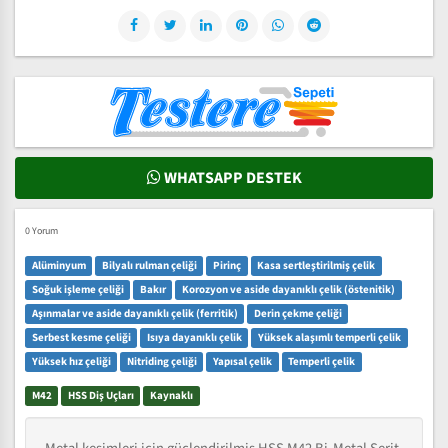
WHATSAPP DESTEK
0 Yorum
Alüminyum
Bilyalı rulman çeliği
Pirinç
Kasa sertleştirilmiş çelik
Soğuk işleme çeliği
Bakır
Korozyon ve aside dayanıklı çelik (östenitik)
Aşınmalar ve aside dayanıklı çelik (ferritik)
Derin çekme çeliği
Serbest kesme çeliği
Isıya dayanıklı çelik
Yüksek alaşımlı temperli çelik
Yüksek hız çeliği
Nitriding çeliği
Yapısal çelik
Temperli çelik
M42
HSS Diş Uçları
Kaynaklı