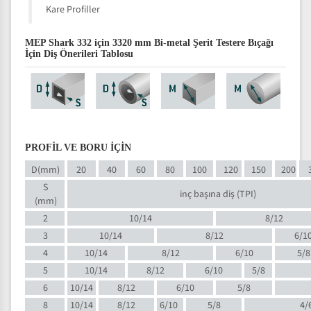
Kare Profiller
MEP Shark 332 için 3320 mm Bi-metal Şerit Testere Bıçağı
İçin Diş Önerileri Tablosu
PROFİL VE BORU İÇİN
D(mm)
20
40
60
80
100
120
150
200
S
inç başına diş (TPI)
(mm)
2
10/14
8/12
3
10/14
8/12
6/1
4
10/14
8/12
6/10
5/8
5
10/14
8/12
6/10
5/8
6
10/14
8/12
6/10
5/8
8
10/14
8/12
6/10
5/8
4/