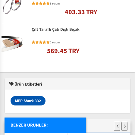
1 Yorum
403.33 TRY
Çift Taraflı Çatı Dişli Bıçak
0 Yorum
569.45 TRY
Ürün Etiketleri
MEP Shark 332
BENZER ÜRÜNLER: