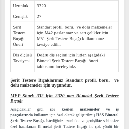
Uzunluk
3320
Genişlik
27
Şerit
Standart profil, boru, ve dolu malzemeler
Testere
için M42 paslanmaz ve sert çelikler için
Bıçağı
M51 Şerit Testere Bıçağı kullanmanız
Öneri
tavsiye edilir.
Diş ölçüsü
Doğru diş seçimi için lütfen aşağıdaki
Tavsiyesi
Bimetal Şerit Testere Bıçağı öneri
tablosunu inceleyiniz.
Şerit Testere Bıçaklarımız
Standart profil, boru, ve
dolu malzemeler
için uygundur.
MEP Shark 332 için 3320 mm Bi-metal Şerit Testere
Bıçağı
Aşağıdakiler gibi
zor kesilen malzemeler ve iş
parçalarında
kullanım için özel olarak geliştirilmiş
HSS Bimetal
Şerit Testere Bıçağı.
İstediğiniz uzunlukta ve genişlikte sahip size
özel hazırlanan Bi-metal Şerit Testere Bıçağı ile çok yönlü bir