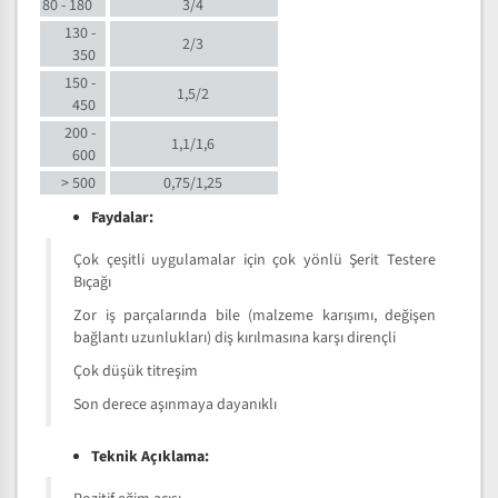
80 - 180
3/4
130 -
2/3
350
150 -
1,5/2
450
200 -
1,1/1,6
600
> 500
0,75/1,25
Faydalar:
Çok çeşitli uygulamalar için çok yönlü Şerit Testere
Bıçağı
Zor iş parçalarında bile (malzeme karışımı, değişen
bağlantı uzunlukları) diş kırılmasına karşı dirençli
Çok düşük titreşim
Son derece aşınmaya dayanıklı
Teknik Açıklama: