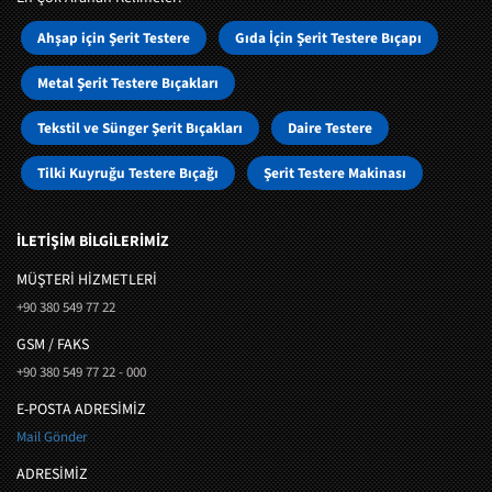
Ahşap için Şerit Testere
Gıda İçin Şerit Testere Bıçapı
Metal Şerit Testere Bıçakları
Tekstil ve Sünger Şerit Bıçakları
Daire Testere
Tilki Kuyruğu Testere Bıçağı
Şerit Testere Makinası
İLETİŞİM BİLGİLERİMİZ
MÜŞTERI HIZMETLERI
+90 380 549 77 22
GSM / FAKS
+90 380 549 77 22 - 000
E-POSTA ADRESİMİZ
Mail Gönder
ADRESİMİZ