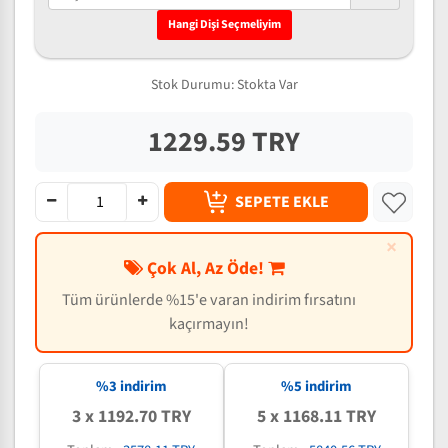
Hangi Dişi Seçmeliyim
Stok Durumu:
Stokta Var
1229.59 TRY
SEPETE EKLE
×
Çok Al, Az Öde!
Tüm ürünlerde %15'e varan indirim fırsatını
kaçırmayın!
%3 indirim
%5 indirim
3 x 1192.70 TRY
5 x 1168.11 TRY