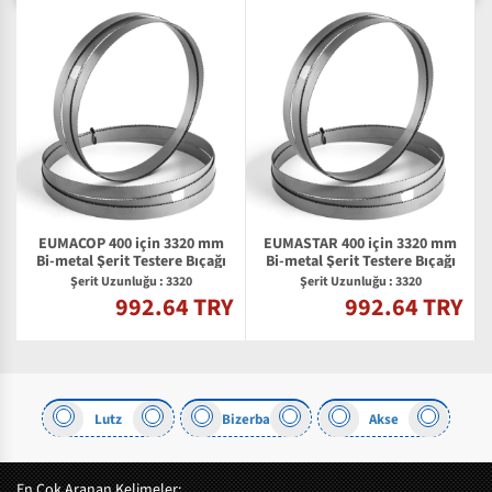
EUMACOP 400 için 3320 mm
EUMASTAR 400 için 3320 mm
S
Bi-metal Şerit Testere Bıçağı
Bi-metal Şerit Testere Bıçağı
e
Şerit Uzunluğu : 3320
Şerit Uzunluğu : 3320
992.64 TRY
992.64 TRY
Y
Lutz
Bizerba
Akse
En Çok Aranan Kelimeler: