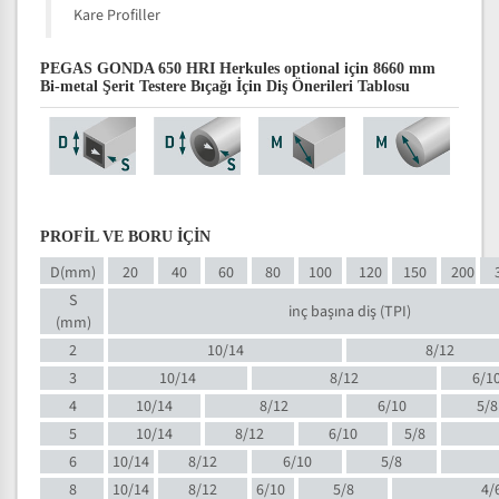
Kare Profiller
PEGAS GONDA 650 HRI Herkules optional için 8660 mm
Bi-metal Şerit Testere Bıçağı İçin Diş Önerileri Tablosu
PROFİL VE BORU İÇİN
D(mm)
20
40
60
80
100
120
150
200
S
inç başına diş (TPI)
(mm)
2
10/14
8/12
3
10/14
8/12
6/1
4
10/14
8/12
6/10
5/8
5
10/14
8/12
6/10
5/8
6
10/14
8/12
6/10
5/8
8
10/14
8/12
6/10
5/8
4/