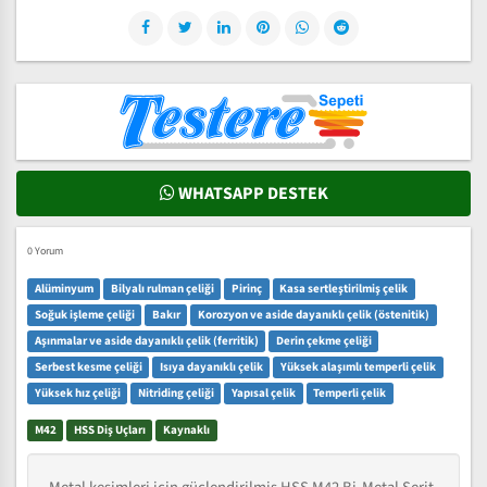
WHATSAPP DESTEK
0 Yorum
Alüminyum
Bilyalı rulman çeliği
Pirinç
Kasa sertleştirilmiş çelik
Soğuk işleme çeliği
Bakır
Korozyon ve aside dayanıklı çelik (östenitik)
Aşınmalar ve aside dayanıklı çelik (ferritik)
Derin çekme çeliği
Serbest kesme çeliği
Isıya dayanıklı çelik
Yüksek alaşımlı temperli çelik
Yüksek hız çeliği
Nitriding çeliği
Yapısal çelik
Temperli çelik
M42
HSS Diş Uçları
Kaynaklı