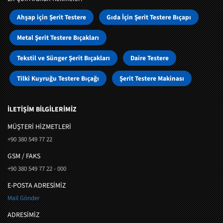
Ahşap için Şerit Testere
Gıda İçin Şerit Testere Bıçapı
Metal Şerit Testere Bıçakları
Tekstil ve Sünger Şerit Bıçakları
Daire Testere
Tilki Kuyruğu Testere Bıçağı
Şerit Testere Makinası
İLETİŞİM BİLGİLERİMİZ
MÜŞTERI HIZMETLERI
+90 380 549 77 22
GSM / FAKS
+90 380 549 77 22 - 000
E-POSTA ADRESİMİZ
Mail Gönder
ADRESİMİZ