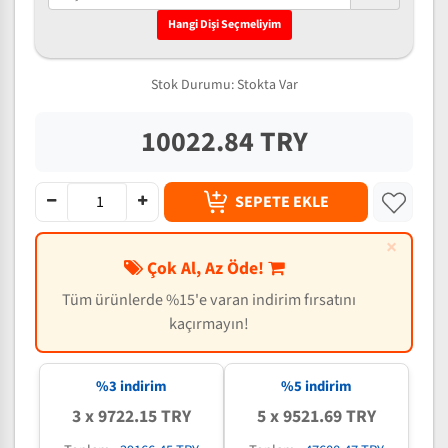
Hangi Dişi Seçmeliyim
Stok Durumu:
Stokta Var
10022.84 TRY
SEPETE EKLE
×
Çok Al, Az Öde!
Tüm ürünlerde %15'e varan indirim fırsatını
kaçırmayın!
%3 indirim
%5 indirim
3 x 9722.15 TRY
5 x 9521.69 TRY