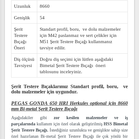
Uzunluk
8660
Genişlik
54
Şerit
Standart profil, boru, ve dolu malzemeler
Testere
için M42 paslanmaz ve sert çelikler için
Bıçağı
M51 Şerit Testere Bıçağı kullanmanız
Öneri
tavsiye edilir.
Diş ölçüsü
Doğru diş seçimi için lütfen aşağıdaki
Tavsiyesi
Bimetal Şerit Testere Bıçağı öneri
tablosunu inceleyiniz.
Şerit Testere Bıçaklarımız
Standart profil, boru, ve
dolu malzemeler
için uygundur.
PEGAS GONDA 650 HRI Herkules optional için 8660
mm Bi-metal Şerit Testere Bıçağı
Aşağıdakiler gibi
zor kesilen malzemeler ve iş
parçalarında
kullanım için özel olarak geliştirilmiş
HSS Bimetal
Şerit Testere Bıçağı.
İstediğiniz uzunlukta ve genişlikte sahip size
özel hazırlanan Bi-metal Şerit Testere Bıçağı ile çok yönlü bir