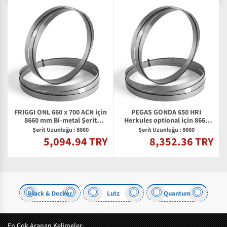
FRIGGI ONL 660 x 700 ACN için
PEGAS GONDA 650 HRI
8660 mm Bi-metal Şerit
Herkules optional için 8660
Testere Bıçağı
mm Bi-metal Şerit Testere
Şerit Uzunluğu : 8660
Şerit Uzunluğu : 8660
Bıçağı
5,094.94 TRY
8,352.36 TRY
Y
Black & Decker
Lutz
Quantum
En Çok Aranan Kelimeler: