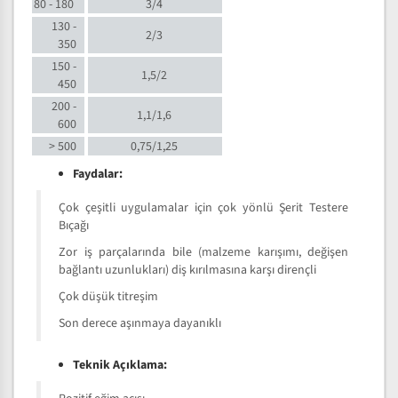
80 - 180
3/4
130 -
2/3
350
150 -
1,5/2
450
200 -
1,1/1,6
600
> 500
0,75/1,25
Faydalar:
Çok çeşitli uygulamalar için çok yönlü Şerit Testere
Bıçağı
Zor iş parçalarında bile (malzeme karışımı, değişen
bağlantı uzunlukları) diş kırılmasına karşı dirençli
Çok düşük titreşim
Son derece aşınmaya dayanıklı
Teknik Açıklama: