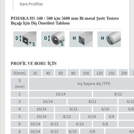
Kare Profiller
PEHAKA HS 340 / 500 için 5600 mm Bi-metal Şerit Testere
Bıçağı İçin Diş Önerileri Tablosu
PROFİL VE BORU İÇİN
D(mm)
20
40
60
80
100
120
150
200
S
inç başına diş (TPI)
(mm)
2
10/14
8/12
3
10/14
8/12
6/1
4
10/14
8/12
6/10
5/8
5
10/14
8/12
6/10
5/8
6
10/14
8/12
6/10
5/8
8
10/14
8/12
6/10
5/8
4/