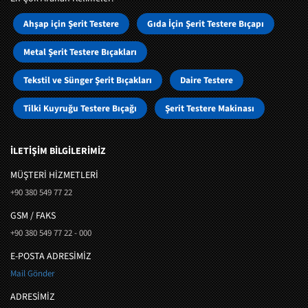
Ahşap için Şerit Testere
Gıda İçin Şerit Testere Bıçapı
Metal Şerit Testere Bıçakları
Tekstil ve Sünger Şerit Bıçakları
Daire Testere
Tilki Kuyruğu Testere Bıçağı
Şerit Testere Makinası
İLETİŞİM BİLGİLERİMİZ
MÜŞTERI HIZMETLERI
+90 380 549 77 22
GSM / FAKS
+90 380 549 77 22 - 000
E-POSTA ADRESİMİZ
Mail Gönder
ADRESİMİZ