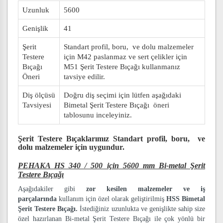
Uzunluk
5600
Genişlik
41
Şerit
Standart profil, boru, ve dolu malzemeler
Testere
için M42 paslanmaz ve sert çelikler için
Bıçağı
M51 Şerit Testere Bıçağı kullanmanız
Öneri
tavsiye edilir.
Diş ölçüsü
Doğru diş seçimi için lütfen aşağıdaki
Tavsiyesi
Bimetal Şerit Testere Bıçağı öneri
tablosunu inceleyiniz.
Şerit Testere Bıçaklarımız
Standart profil, boru, ve
dolu malzemeler
için uygundur.
PEHAKA HS 340 / 500 için 5600 mm Bi-metal Şerit
Testere Bıçağı
Aşağıdakiler gibi
zor kesilen malzemeler ve iş
parçalarında
kullanım için özel olarak geliştirilmiş
HSS Bimetal
Şerit Testere Bıçağı.
İstediğiniz uzunlukta ve genişlikte sahip size
özel hazırlanan Bi-metal Şerit Testere Bıçağı ile çok yönlü bir