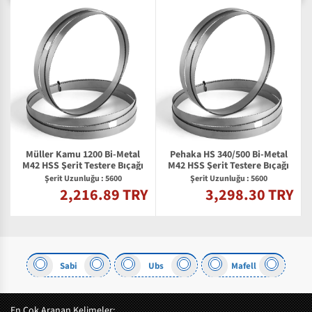
Müller Kamu 1200 Bi-Metal
Pehaka HS 340/500 Bi-Metal
M42 HSS Şerit Testere Bıçağı
M42 HSS Şerit Testere Bıçağı
Şerit Uzunluğu : 5600
Şerit Uzunluğu : 5600
2,216.89 TRY
3,298.30 TRY
Y
Sabi
Ubs
Mafell
En Çok Aranan Kelimeler: