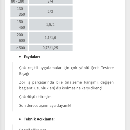
80 - 180
3/4
130 -
2/3
350
150 -
1,5/2
450
200 -
1,1/1,6
600
> 500
0,75/1,25
Faydalar:
Çok çeşitli uygulamalar için çok yönlü Şerit Testere
Bıçağı
Zor iş parçalarında bile (malzeme karışımı, değişen
bağlantı uzunlukları) diş kırılmasına karşı dirençli
Çok düşük titreşim
Son derece aşınmaya dayanıklı
Teknik Açıklama: