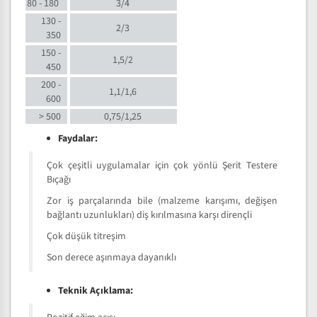
80 - 180
3/4
130 -
2/3
350
150 -
1,5/2
450
200 -
1,1/1,6
600
> 500
0,75/1,25
Faydalar:
Çok çeşitli uygulamalar için çok yönlü Şerit Testere
Bıçağı
Zor iş parçalarında bile (malzeme karışımı, değişen
bağlantı uzunlukları) diş kırılmasına karşı dirençli
Çok düşük titreşim
Son derece aşınmaya dayanıklı
Teknik Açıklama: