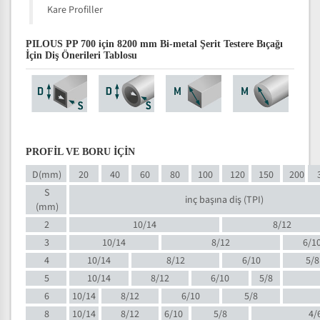
Kare Profiller
PILOUS PP 700 için 8200 mm Bi-metal Şerit Testere Bıçağı
İçin Diş Önerileri Tablosu
PROFİL VE BORU İÇİN
D(mm)
20
40
60
80
100
120
150
200
S
inç başına diş (TPI)
(mm)
2
10/14
8/12
3
10/14
8/12
6/1
4
10/14
8/12
6/10
5/8
5
10/14
8/12
6/10
5/8
6
10/14
8/12
6/10
5/8
8
10/14
8/12
6/10
5/8
4/