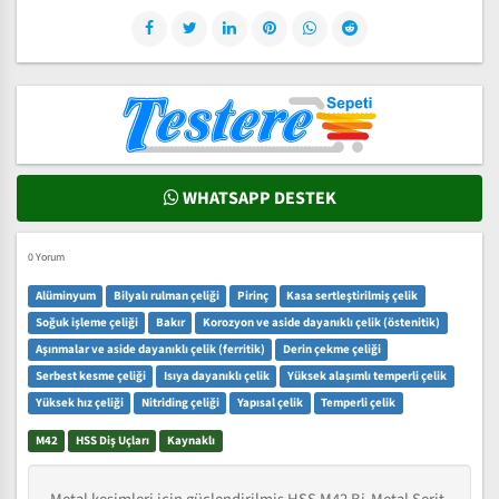
WHATSAPP DESTEK
0 Yorum
Alüminyum
Bilyalı rulman çeliği
Pirinç
Kasa sertleştirilmiş çelik
Soğuk işleme çeliği
Bakır
Korozyon ve aside dayanıklı çelik (östenitik)
Aşınmalar ve aside dayanıklı çelik (ferritik)
Derin çekme çeliği
Serbest kesme çeliği
Isıya dayanıklı çelik
Yüksek alaşımlı temperli çelik
Yüksek hız çeliği
Nitriding çeliği
Yapısal çelik
Temperli çelik
M42
HSS Diş Uçları
Kaynaklı