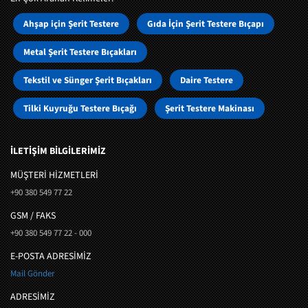
Ahşap için Şerit Testere
Gıda İçin Şerit Testere Bıçapı
Metal Şerit Testere Bıçakları
Tekstil ve Sünger Şerit Bıçakları
Daire Testere
Tilki Kuyruğu Testere Bıçağı
Şerit Testere Makinası
İLETİŞİM BİLGİLERİMİZ
MÜŞTERI HIZMETLERI
+90 380 549 77 22
GSM / FAKS
+90 380 549 77 22 - 000
E-POSTA ADRESİMİZ
Mail Gönder
ADRESİMİZ