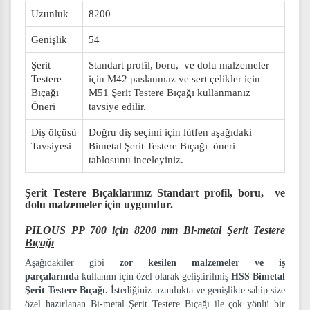
Uzunluk
8200
Genişlik
54
Şerit
Standart profil, boru, ve dolu malzemeler
Testere
için M42 paslanmaz ve sert çelikler için
Bıçağı
M51 Şerit Testere Bıçağı kullanmanız
Öneri
tavsiye edilir.
Diş ölçüsü
Doğru diş seçimi için lütfen aşağıdaki
Tavsiyesi
Bimetal Şerit Testere Bıçağı öneri
tablosunu inceleyiniz.
Şerit Testere Bıçaklarımız
Standart profil, boru, ve
dolu malzemeler
için uygundur.
PILOUS PP 700 için 8200 mm Bi-metal Şerit Testere
Bıçağı
Aşağıdakiler gibi
zor kesilen malzemeler ve iş
parçalarında
kullanım için özel olarak geliştirilmiş
HSS Bimetal
Şerit Testere Bıçağı.
İstediğiniz uzunlukta ve genişlikte sahip size
özel hazırlanan Bi-metal Şerit Testere Bıçağı ile çok yönlü bir