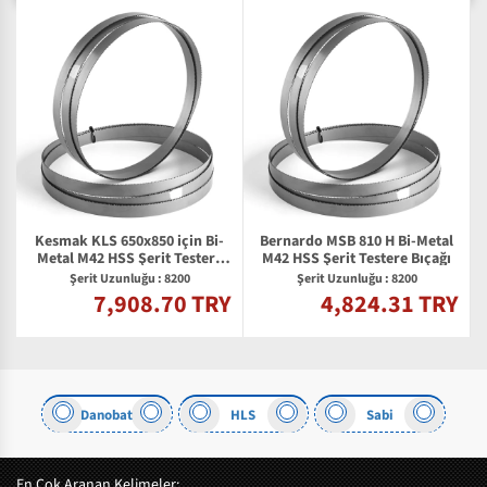
Kesmak KLS 650x850 için Bi-
Bernardo MSB 810 H Bi-Metal
Metal M42 HSS Şerit Testere
M42 HSS Şerit Testere Bıçağı
Bıçağı
Şerit Uzunluğu : 8200
Şerit Uzunluğu : 8200
7,908.70 TRY
4,824.31 TRY
Y
Danobat
HLS
Sabi
En Çok Aranan Kelimeler: