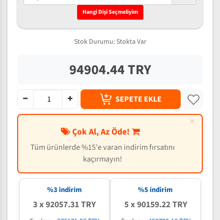
Hangi Dişi Seçmeliyim
Stok Durumu:
Stokta Var
94904.44 TRY
SEPETE EKLE
×
Çok Al, Az Öde!
Tüm ürünlerde %15'e varan indirim fırsatını
kaçırmayın!
%3 indirim
%5 indirim
3 x 92057.31 TRY
5 x 90159.22 TRY