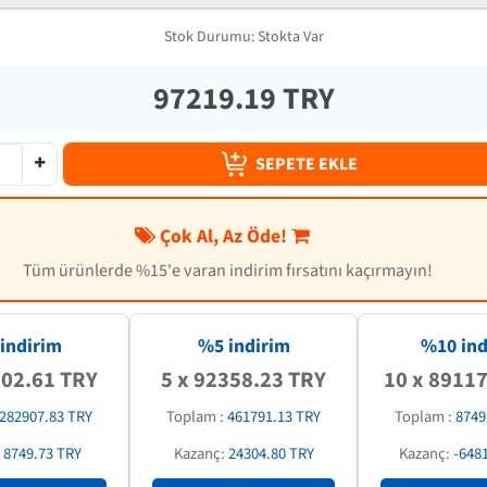
Stok Durumu:
Stokta Var
97219.19 TRY
SEPETE EKLE
Çok Al, Az Öde!
Tüm ürünlerde %15'e varan indirim fırsatını kaçırmayın!
indirim
%5 indirim
%
10
ind
302.61 TRY
5 x 92358.23 TRY
10 x 8911
282907.83 TRY
Toplam :
461791.13 TRY
Toplam :
8749
:
8749.73 TRY
Kazanç:
24304.80 TRY
Kazanç:
-648