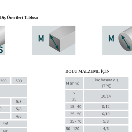
Diş Önerileri Tablosu
DOLU MALZEME İÇİN
inç başına diş
300
500
M (mm)
(TPI)
)
>
10/14
25
5/8
15 - 40
8/12
0
5/8
25 - 50
6/10
8
4/6
35 - 70
5/8
4/6
50 - 120
4/6
4/6