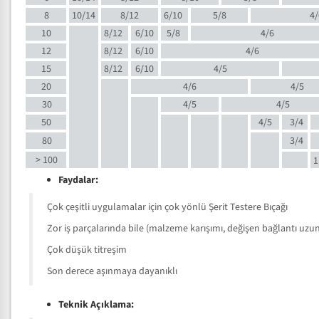
8
10/14
8/12
6/10
5/8
4/
10
8/12
6/10
5/8
4/6
12
8/12
6/10
4/6
15
8/12
6/10
4/5
20
4/6
4/5
30
4/5
4/5
50
4/5
3/4
80
3/4
> 100
1
Faydalar:
Çok çeşitli uygulamalar için çok yönlü Şerit Testere Bıçağı
Zor iş parçalarında bile (malzeme karışımı, değişen bağlantı uzunlu
Çok düşük titreşim
Son derece aşınmaya dayanıklı
Teknik Açıklama: