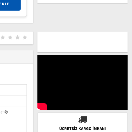
EKLE
ıçağı
ÜCRETSIZ KARGO İMKANI