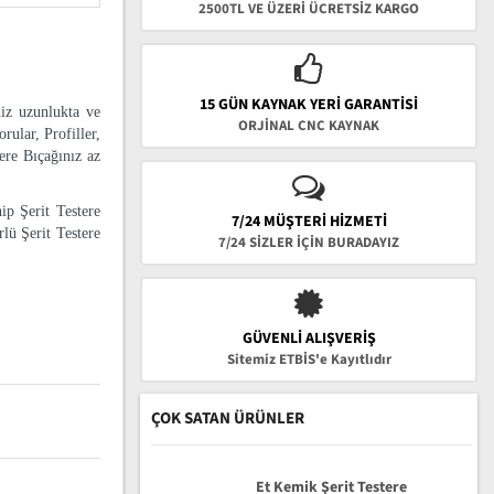
2500TL VE ÜZERİ ÜCRETSİZ KARGO
15 GÜN KAYNAK YERI GARANTISI
niz uzunlukta ve
ORJİNAL CNC KAYNAK
rular, Profiller,
tere Bıçağınız az
ip Şerit Testere
7/24 MÜŞTERİ HİZMETİ
lü Şerit Testere
7/24 SİZLER İÇİN BURADAYIZ
GÜVENLI ALIŞVERIŞ
Sitemiz ETBİS'e Kayıtlıdır
ÇOK SATAN ÜRÜNLER
Et Kemik Şerit Testere