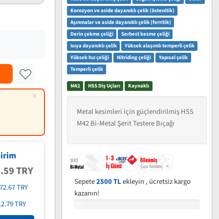
Korozyon ve aside dayanıklı çelik (östenitik)
Aşınmalar ve aside dayanıklı çelik (ferritik)
Derin çekme çeliği
Serbest kesme çeliği
Isıya dayanıklı çelik
Yüksek alaşımlı temperli çelik
Yüksek hız çeliği
Nitriding çeliği
Yapısal çelik
Temperli çelik
M42
HSS Diş Uçları
Kaynaklı
×
Metal kesimleri için güçlendirilmiş HSS
M42 Bi-Metal Şerit Testere Bıçağı
irim
7.59 TRY
Sepete
2500 TL
ekleyin , ücretsiz kargo
72.67 TRY
kazanın!
12.79 TRY
0%