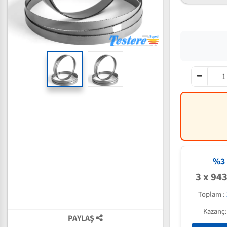
%3 
3 x 94
Toplam :
Kazanç
PAYLAŞ