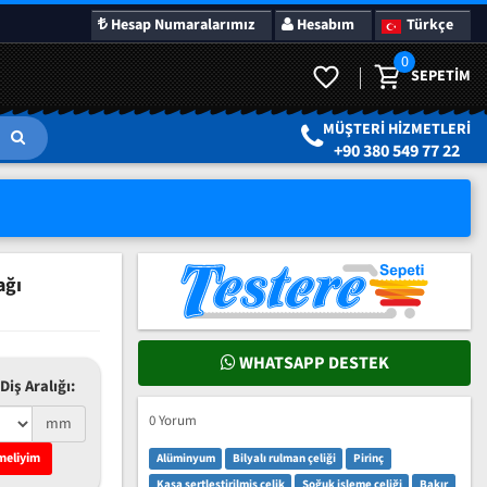
Hesap Numaralarımız
Hesabım
Türkçe
0
SEPETIM
LAR
SÜRPRIZ KAMPANYALAR
MÜŞTERI HIZMETLERI
+90 380 549 77 22
ağı
WHATSAPP DESTEK
Diş Aralığı:
0 Yorum
mm
meliyim
Alüminyum
Bilyalı rulman çeliği
Pirinç
Kasa sertleştirilmiş çelik
Soğuk işleme çeliği
Bakır