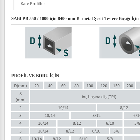
Kare Profiller
SABI PB 550 / 1000 için 8400 mm Bi-metal Şerit Testere Bıçağı İçin 
PROFİL VE BORU İÇİN
D(mm)
20
40
60
80
100
120
150
200
S
inç başına diş (TPI)
(mm)
2
10/14
8/12
3
10/14
8/12
6/1
4
10/14
8/12
6/10
5/
5
10/14
8/12
6/10
5/8
6
10/14
8/12
6/10
5/8