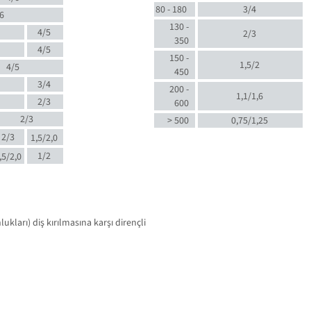
80 - 180
3/4
6
130 -
4/5
2/3
350
4/5
150 -
1,5/2
4/5
450
3/4
200 -
1,1/1,6
2/3
600
2/3
> 500
0,75/1,25
2/3
1,5/2,0
1/2
,5/2,0
kları) diş kırılmasına karşı dirençli