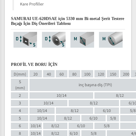
Kare Profiller
SAMURAI UE-620DSAE için 5330 mm Bi-metal Şerit Testere
Bıçağı İçin Diş Önerileri Tablosu
PROFİL VE BORU İÇİN
D(mm)
20
40
60
80
100
120
150
200
S
inç başına diş (TPI)
(mm)
2
10/14
8/12
3
10/14
8/12
6/1
4
10/14
8/12
6/10
5/8
5
10/14
8/12
6/10
5/8
6
10/14
8/12
6/10
5/8
8
10/14
8/12
6/10
5/8
4/