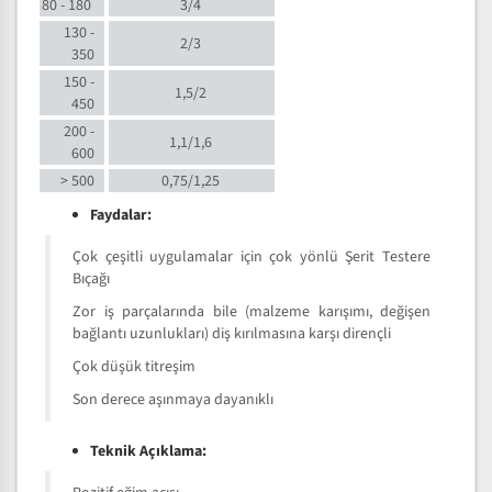
80 - 180
3/4
130 -
2/3
350
150 -
1,5/2
450
200 -
1,1/1,6
600
> 500
0,75/1,25
Faydalar:
Çok çeşitli uygulamalar için çok yönlü Şerit Testere
Bıçağı
Zor iş parçalarında bile (malzeme karışımı, değişen
bağlantı uzunlukları) diş kırılmasına karşı dirençli
Çok düşük titreşim
Son derece aşınmaya dayanıklı
Teknik Açıklama: