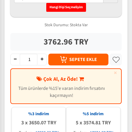
Hangi Dişi Seçmeliyim
Stok Durumu:
Stokta Var
3762.96 TRY
SEPETE EKLE
×
Çok Al, Az Öde!
Tüm ürünlerde %15'e varan indirim fırsatını
kaçırmayın!
%3 indirim
%5 indirim
3 x 3650.07 TRY
5 x 3574.81 TRY