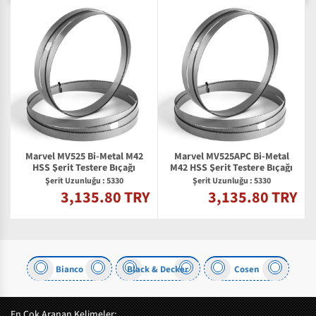
Marvel MV525 Bi-Metal M42
Marvel MV525APC Bi-Metal
HSS Şerit Testere Bıçağı
M42 HSS Şerit Testere Bıçağı
Şerit Uzunluğu : 5330
Şerit Uzunluğu : 5330
3,135.80 TRY
3,135.80 TRY
Y
Bianco
Black & Decker
Cosen
En Çok Aranan Kelimeler: