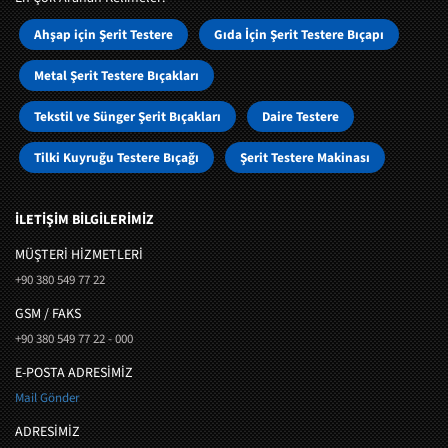
Ahşap için Şerit Testere
Gıda İçin Şerit Testere Bıçapı
Metal Şerit Testere Bıçakları
Tekstil ve Sünger Şerit Bıçakları
Daire Testere
Tilki Kuyruğu Testere Bıçağı
Şerit Testere Makinası
İLETİŞİM BİLGİLERİMİZ
MÜŞTERI HIZMETLERI
+90 380 549 77 22
GSM / FAKS
+90 380 549 77 22 - 000
E-POSTA ADRESİMİZ
Mail Gönder
ADRESİMİZ