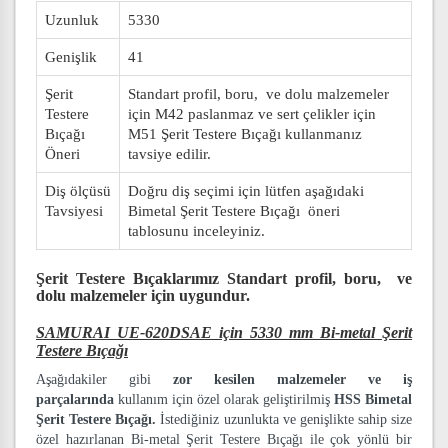
Uzunluk
5330
Genişlik
41
Şerit
Standart profil, boru, ve dolu malzemeler
Testere
için M42 paslanmaz ve sert çelikler için
Bıçağı
M51 Şerit Testere Bıçağı kullanmanız
Öneri
tavsiye edilir.
Diş ölçüsü
Doğru diş seçimi için lütfen aşağıdaki
Tavsiyesi
Bimetal Şerit Testere Bıçağı öneri
tablosunu inceleyiniz.
Şerit Testere Bıçaklarımız
Standart profil, boru, ve
dolu malzemeler
için uygundur.
SAMURAI UE-620DSAE için 5330 mm Bi-metal Şerit
Testere Bıçağı
Aşağıdakiler gibi
zor kesilen malzemeler ve iş
parçalarında
kullanım için özel olarak geliştirilmiş
HSS Bimetal
Şerit Testere Bıçağı.
İstediğiniz uzunlukta ve genişlikte sahip size
özel hazırlanan Bi-metal Şerit Testere Bıçağı ile çok yönlü bir