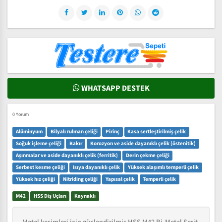
WHATSAPP DESTEK
0 Yorum
Alüminyum
Bilyalı rulman çeliği
Pirinç
Kasa sertleştirilmiş çelik
Soğuk işleme çeliği
Bakır
Korozyon ve aside dayanıklı çelik (östenitik)
Aşınmalar ve aside dayanıklı çelik (ferritik)
Derin çekme çeliği
Serbest kesme çeliği
Isıya dayanıklı çelik
Yüksek alaşımlı temperli çelik
Yüksek hız çeliği
Nitriding çeliği
Yapısal çelik
Temperli çelik
M42
HSS Diş Uçları
Kaynaklı