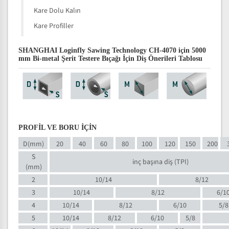
Kare Dolu Kalın
Kare Profiller
SHANGHAI Loginfly Sawing Technology CH-4070 için 5000
mm Bi-metal Şerit Testere Bıçağı İçin Diş Önerileri Tablosu
PROFİL VE BORU İÇİN
D(mm)
20
40
60
80
100
120
150
200
S
inç başına diş (TPI)
(mm)
2
10/14
8/12
3
10/14
8/12
6/1
4
10/14
8/12
6/10
5/8
5
10/14
8/12
6/10
5/8