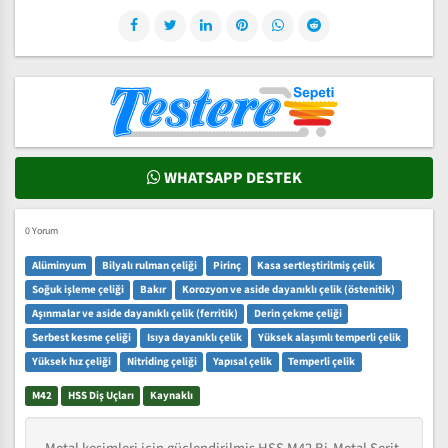
WHATSAPP DESTEK
0 Yorum
Alüminyum
Bilyalı rulman çeliği
Pirinç
Kasa sertleştirilmiş çelik
Soğuk işleme çeliği
Bakır
Korozyon ve aside dayanıklı çelik (östenitik)
Aşınmalar ve aside dayanıklı çelik (ferritik)
Derin çekme çeliği
Serbest kesme çeliği
Isıya dayanıklı çelik
Yüksek alaşımlı temperli çelik
Yüksek hız çeliği
Nitriding çeliği
Yapısal çelik
Temperli çelik
M42
HSS Diş Uçları
Kaynaklı