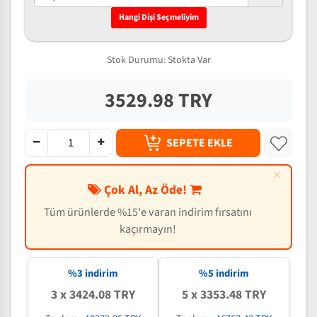
Hangi Dişi Seçmeliyim
Stok Durumu:
Stokta Var
3529.98 TRY
SEPETE EKLE
×
Çok Al, Az Öde!
Tüm ürünlerde %15'e varan indirim fırsatını
kaçırmayın!
%3 indirim
%5 indirim
3 x 3424.08 TRY
5 x 3353.48 TRY