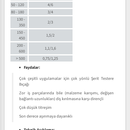
50 - 120
4/6
80 - 180
3/4
130 -
2/3
350
150 -
1,5/2
450
200 -
1,1/1,6
600
> 500
0,75/1,25
Faydalar:
Çok çeşitli uygulamalar için çok yönlü Şerit Testere
Bıçağı
Zor iş parçalarında bile (malzeme karışımı, değişen
bağlantı uzunlukları) diş kırılmasına karşı dirençli
Çok düşük titreşim
Son derece aşınmaya dayanıklı