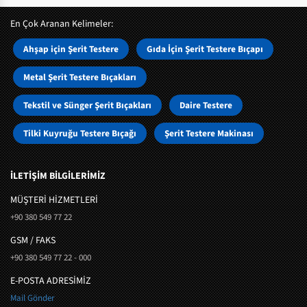
En Çok Aranan Kelimeler:
Ahşap için Şerit Testere
Gıda İçin Şerit Testere Bıçapı
Metal Şerit Testere Bıçakları
Tekstil ve Sünger Şerit Bıçakları
Daire Testere
Tilki Kuyruğu Testere Bıçağı
Şerit Testere Makinası
İLETİŞİM BİLGİLERİMİZ
MÜŞTERI HIZMETLERI
+90 380 549 77 22
GSM / FAKS
+90 380 549 77 22 - 000
E-POSTA ADRESİMİZ
Mail Gönder