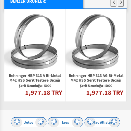
BENZER ÜRÜNLER:
Behrınger HBP 313 A Bi-Metal
Behrınger HBP 313 AG Bi-Metal
M42 HSS Şerit Testere Bıçağı
M42 HSS Şerit Testere Bıçağı
Şerit Uzunluğu : 5000
Şerit Uzunluğu : 5000
1,977.18 TRY
1,977.18 TRY
Y
us
Jetco
Ixes
Mac Allister