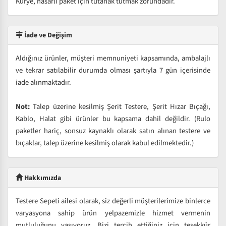
Kurye, hasarlı paket için tutanak tutmak zorundadır.
İade ve Değişim
Aldığınız ürünler, müşteri memnuniyeti kapsamında, ambalajlı
ve tekrar satılabilir durumda olması şartıyla 7 gün içerisinde
iade alınmaktadır.
Not:
Talep üzerine kesilmiş Şerit Testere, Şerit Hızar Bıçağı,
Kablo, Halat gibi ürünler bu kapsama dahil değildir. (Rulo
paketler hariç, sonsuz kaynaklı olarak satın alınan testere ve
bıçaklar, talep üzerine kesilmiş olarak kabul edilmektedir.)
Hakkımızda
Testere Sepeti ailesi olarak, siz değerli müşterilerimize binlerce
varyasyona sahip ürün yelpazemizle hizmet vermenin
mutluluğunu yaşıyoruz. Bizi tercih ettiğiniz için teşekkür