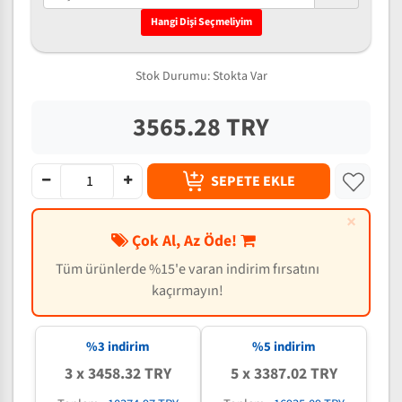
Hangi Dişi Seçmeliyim
Stok Durumu:
Stokta Var
3565.28 TRY
SEPETE EKLE
×
Çok Al, Az Öde!
Tüm ürünlerde %15'e varan indirim fırsatını
kaçırmayın!
%3 indirim
%5 indirim
3 x 3458.32 TRY
5 x 3387.02 TRY