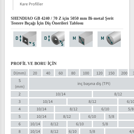
Kare Profiller
SHENDIAO GB 4240 / 70 Z için 5050 mm Bi-metal Şerit
Testere Bıçağı İçin Diş Önerileri Tablosu
PROFİL VE BORU İÇİN
D(mm)
20
40
60
80
100
120
150
200
S
inç başına diş (TPI)
(mm)
2
10/14
8/12
3
10/14
8/12
6/1
4
10/14
8/12
6/10
5/8
5
10/14
8/12
6/10
5/8
6
10/14
8/12
6/10
5/8
8
10/14
8/12
6/10
5/8
4/