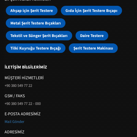
Ahşap için Şerit Testere
Gıda İçin Şerit Testere Bıçapı
Metal Şerit Testere Bıçakları
Tekstil ve Sünger Şerit Bıçakları
Daire Testere
Tilki Kuyruğu Testere Bıçağı
Şerit Testere Makinası
İLETİŞİM BİLGİLERİMİZ
MÜŞTERI HIZMETLERI
+90 380 549 77 22
GSM / FAKS
+90 380 549 77 22 - 000
E-POSTA ADRESİMİZ
Mail Gönder
ADRESİMİZ