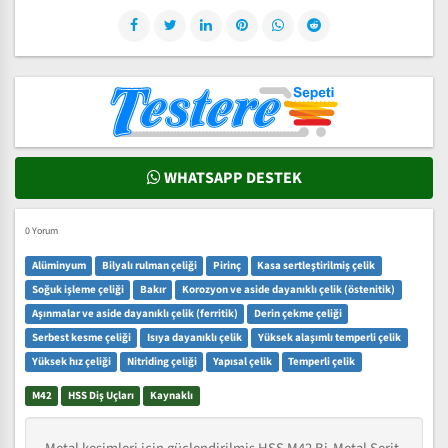
WHATSAPP DESTEK
0 Yorum
Alüminyum
Bilyalı rulman çeliği
Pirinç
Kasa sertleştirilmiş çelik
Soğuk işleme çeliği
Bakır
Korozyon ve aside dayanıklı çelik (östenitik)
Aşınmalar ve aside dayanıklı çelik (ferritik)
Derin çekme çeliği
Serbest kesme çeliği
Isıya dayanıklı çelik
Yüksek alaşımlı temperli çelik
Yüksek hız çeliği
Nitriding çeliği
Yapısal çelik
Temperli çelik
M42
HSS Diş Uçları
Kaynaklı