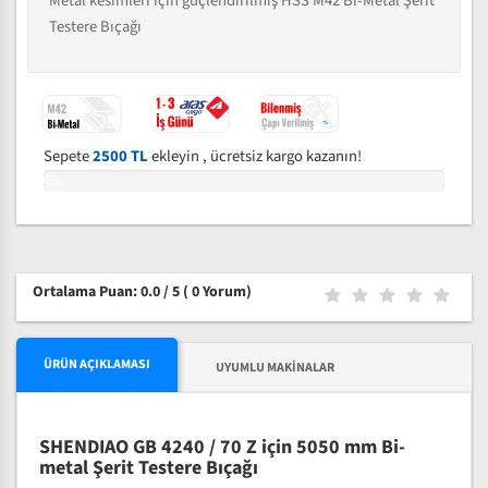
Metal kesimleri için güçlendirilmiş HSS M42 Bi-Metal Şerit
Testere Bıçağı
Sepete
2500 TL
ekleyin , ücretsiz kargo kazanın!
0%
Ortalama Puan: 0.0 / 5
( 0 Yorum)
ÜRÜN AÇIKLAMASI
UYUMLU MAKINALAR
SHENDIAO GB 4240 / 70 Z için 5050 mm Bi-
metal Şerit Testere Bıçağı