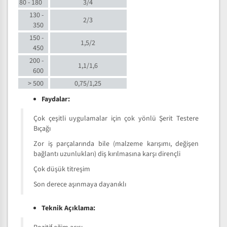
80 - 180
3/4
130 -
2/3
350
150 -
1,5/2
450
200 -
1,1/1,6
600
> 500
0,75/1,25
Faydalar:
Çok çeşitli uygulamalar için çok yönlü Şerit Testere
Bıçağı
Zor iş parçalarında bile (malzeme karışımı, değişen
bağlantı uzunlukları) diş kırılmasına karşı dirençli
Çok düşük titreşim
Son derece aşınmaya dayanıklı
Teknik Açıklama: