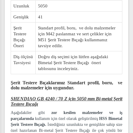
Uzunluk
5050
Genişlik
41
Şerit
Standart profil, boru, ve dolu malzemeler
Testere
için M42 paslanmaz ve sert çelikler için
Bıçağı
M51 Şerit Testere Bıçağı kullanmanız
Öneri
tavsiye edilir.
Diş ölçüsü
Doğru diş seçimi için lütfen aşağıdaki
Tavsiyesi
Bimetal Şerit Testere Bıçağı öneri
tablosunu inceleyiniz.
Şerit Testere Bıçaklarımız
Standart profil, boru, ve
dolu malzemeler
için uygundur.
SHENDIAO GB 4240 / 70 Z için 5050 mm Bi-metal Şerit
Testere Bıçağı
Aşağıdakiler gibi
zor kesilen malzemeler ve iş
parçalarında
kullanım için özel olarak geliştirilmiş
HSS Bimetal
Şerit Testere Bıçağı.
İstediğiniz uzunlukta ve genişlikte sahip size
özel hazırlanan Bi-metal Şerit Testere Bıçağı ile çok yönlü bir