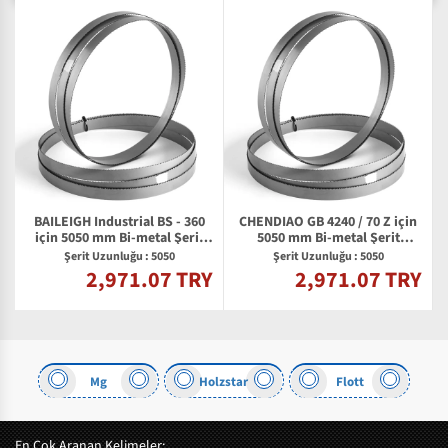
BAILEIGH Industrial BS - 360
CHENDIAO GB 4240 / 70 Z için
için 5050 mm Bi-metal Şerit
5050 mm Bi-metal Şerit
Testere Bıçağı
Testere Bıçağı
Şerit Uzunluğu : 5050
Şerit Uzunluğu : 5050
2,971.07 TRY
2,971.07 TRY
Y
Mg
Holzstar
Flott
En Çok Aranan Kelimeler: