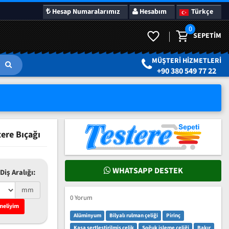
Hesap Numaralarımız
Hesabım
Türkçe
0
SEPETIM
LAR
SÜRPRIZ KAMPANYALAR
MÜŞTERI HIZMETLERI
+90 380 549 77 22
ere Bıçağı
WHATSAPP DESTEK
Diş Aralığı:
mm
0 Yorum
meliyim
Alüminyum
Bilyalı rulman çeliği
Pirinç
Kasa sertleştirilmiş çelik
Soğuk işleme çeliği
Bakır