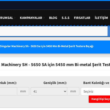
URUMSAL
KAMPANYALAR
BLOG
S.S.S
FIRSATLAR
İLETIŞIM
A YÜZDE 50 YE VARAN
3 LÜ SETLERDE AVANTAJLI FIYAT
Singular Machinery Sh - 5650 Sa Için 5450 Mm Bi-Metal Şerit Testere Bıçağı
Machinery SH - 5650 SA için 5450 mm Bi-metal Şerit Test
nluk (mm):
Genişlik (mm):
Bant Kalınlığı ve 
mm
mm
Hangi Dişi Seç