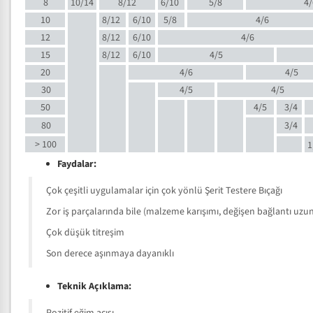
8
10/14
8/12
6/10
5/8
4/
10
8/12
6/10
5/8
4/6
12
8/12
6/10
4/6
15
8/12
6/10
4/5
20
4/6
4/5
30
4/5
4/5
50
4/5
3/4
80
3/4
> 100
1
Faydalar:
Çok çeşitli uygulamalar için çok yönlü Şerit Testere Bıçağı
Zor iş parçalarında bile (malzeme karışımı, değişen bağlantı uzunlu
Çok düşük titreşim
Son derece aşınmaya dayanıklı
Teknik Açıklama: