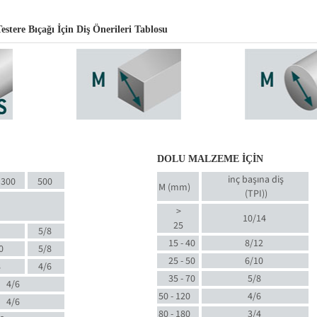
ere Bıçağı İçin Diş Önerileri Tablosu
DOLU MALZEME İÇİN
inç başına diş
300
500
M (mm)
(TPI)
)
>
10/14
25
5/8
15 - 40
8/12
0
5/8
25 - 50
6/10
8
4/6
35 - 70
5/8
4/6
50 - 120
4/6
4/6
80 - 180
3/4