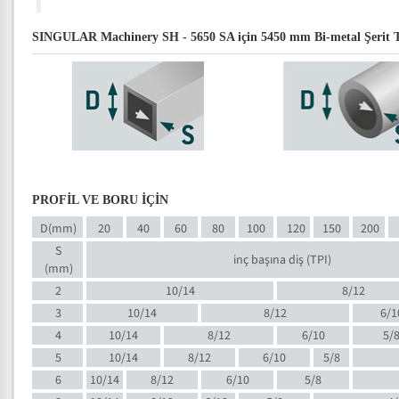
SINGULAR Machinery SH - 5650 SA için 5450 mm Bi-metal Şerit Test
PROFİL VE BORU İÇİN
D(mm)
20
40
60
80
100
120
150
200
S
inç başına diş (TPI)
(mm)
2
10/14
8/12
3
10/14
8/12
6/1
4
10/14
8/12
6/10
5/
5
10/14
8/12
6/10
5/8
6
10/14
8/12
6/10
5/8