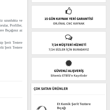
15 GÜN KAYNAK YERI GARANTISI
niz uzunlukta ve
ORJİNAL CNC KAYNAK
rular, Profiller,
tere Bıçağınız az
ip Şerit Testere
7/24 MÜŞTERİ HİZMETİ
lü Şerit Testere
7/24 SİZLER İÇİN BURADAYIZ
GÜVENLI ALIŞVERIŞ
Sitemiz ETBİS'e Kayıtlıdır
ÇOK SATAN ÜRÜNLER
Et Kemik Şerit Testere
Bıçağı