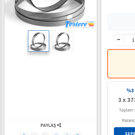
%3 
3 x 37
Toplam 
Kazanç
PAYLAŞ
SEP