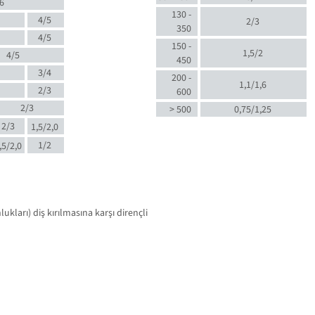
6
130 -
4/5
2/3
350
4/5
150 -
1,5/2
4/5
450
3/4
200 -
1,1/1,6
2/3
600
2/3
> 500
0,75/1,25
2/3
1,5/2,0
1/2
,5/2,0
kları) diş kırılmasına karşı dirençli