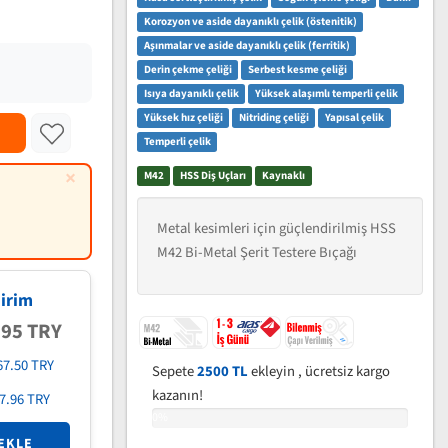
Korozyon ve aside dayanıklı çelik (östenitik)
Aşınmalar ve aside dayanıklı çelik (ferritik)
Derin çekme çeliği
Serbest kesme çeliği
Isıya dayanıklı çelik
Yüksek alaşımlı temperli çelik
Yüksek hız çeliği
Nitriding çeliği
Yapısal çelik
Temperli çelik
×
M42
HSS Diş Uçları
Kaynaklı
Metal kesimleri için güçlendirilmiş HSS
M42 Bi-Metal Şerit Testere Bıçağı
irim
.95 TRY
67.50 TRY
Sepete
2500 TL
ekleyin , ücretsiz kargo
kazanın!
7.96 TRY
0%
EKLE