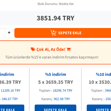
Stok Durumu:
Stokta Var
3851.94 TRY
SEPETE EKLE
Çok Al, Az Öde!
Tüm ürünlerde %15'e varan indirim fırsatını kaçırmayın!
indirim
%5 indirim
%
10
ind
36.39 TRY
5 x 3659.35 TRY
10 x 3530
:
11209.16 TRY
Toplam :
18296.74 TRY
Toplam :
346
:
346.67 TRY
Kazanç:
962.98 TRY
Kazanç:
-256
ETE EKLE
SEPETE EKLE
SEPETE 