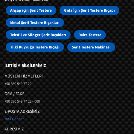
Ahşap için Şerit Testere
Gıda İçin Şerit Testere Bıçapı
Metal Şerit Testere Bıçakları
Tekstil ve Sünger Şerit Bıçakları
Daire Testere
Tilki Kuyruğu Testere Bıçağı
Şerit Testere Makinası
İLETİŞİM BİLGİLERİMİZ
MÜŞTERI HIZMETLERI
+90 380 549 77 22
GSM / FAKS
+90 380 549 77 22 - 000
E-POSTA ADRESİMİZ
Mail Gönder
ADRESİMİZ