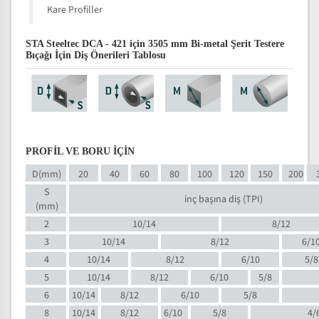
Kare Profiller
STA Steeltec DCA - 421 için 3505 mm Bi-metal Şerit Testere
Bıçağı İçin Diş Önerileri Tablosu
PROFİL VE BORU İÇİN
D(mm)
20
40
60
80
100
120
150
200
S
inç başına diş (TPI)
(mm)
2
10/14
8/12
3
10/14
8/12
6/1
4
10/14
8/12
6/10
5/8
5
10/14
8/12
6/10
5/8
6
10/14
8/12
6/10
5/8
8
10/14
8/12
6/10
5/8
4/