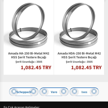
Amada HA-250 Bi-Metal M42
Amada HDA-250 Bi-Metal M42
2
HSS Şerit Testere Bıçağı
HSS Şerit Testere Bıçağı
Şerit Uzunluğu : 3505
Şerit Uzunluğu : 3505
1,082.45 TRY
1,082.45 TRY
Y
Scheppach
Varo
Ixes
En Çok Aranan Kelimeler: