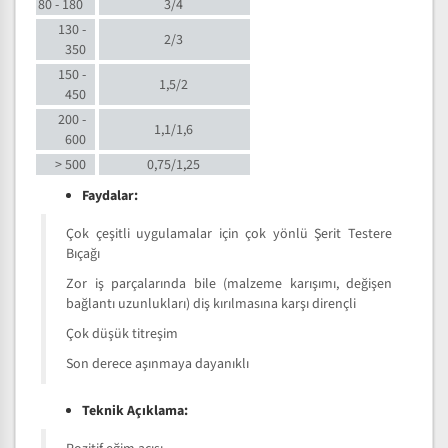
80 - 180
3/4
130 -
2/3
350
150 -
1,5/2
450
200 -
1,1/1,6
600
> 500
0,75/1,25
Faydalar:
Çok çeşitli uygulamalar için çok yönlü Şerit Testere
Bıçağı
Zor iş parçalarında bile (malzeme karışımı, değişen
bağlantı uzunlukları) diş kırılmasına karşı dirençli
Çok düşük titreşim
Son derece aşınmaya dayanıklı
Teknik Açıklama: