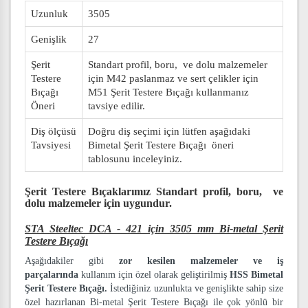
Uzunluk
3505
Genişlik
27
Şerit
Standart profil, boru, ve dolu malzemeler
Testere
için M42 paslanmaz ve sert çelikler için
Bıçağı
M51 Şerit Testere Bıçağı kullanmanız
Öneri
tavsiye edilir.
Diş ölçüsü
Doğru diş seçimi için lütfen aşağıdaki
Tavsiyesi
Bimetal Şerit Testere Bıçağı öneri
tablosunu inceleyiniz.
Şerit Testere Bıçaklarımız
Standart profil, boru, ve
dolu malzemeler
için uygundur.
STA Steeltec DCA - 421 için 3505 mm Bi-metal Şerit
Testere Bıçağı
Aşağıdakiler gibi
zor kesilen malzemeler ve iş
parçalarında
kullanım için özel olarak geliştirilmiş
HSS Bimetal
Şerit Testere Bıçağı.
İstediğiniz uzunlukta ve genişlikte sahip size
özel hazırlanan Bi-metal Şerit Testere Bıçağı ile çok yönlü bir