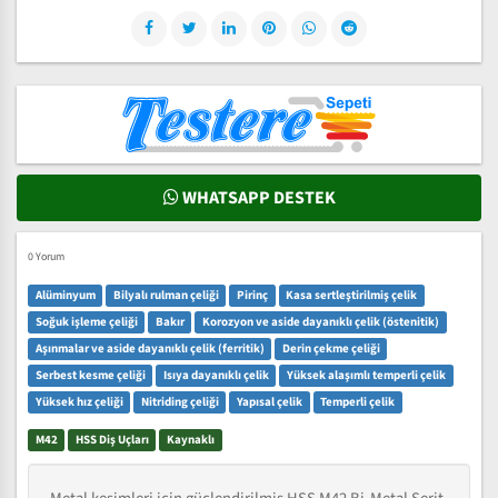
WHATSAPP DESTEK
0 Yorum
Alüminyum
Bilyalı rulman çeliği
Pirinç
Kasa sertleştirilmiş çelik
Soğuk işleme çeliği
Bakır
Korozyon ve aside dayanıklı çelik (östenitik)
Aşınmalar ve aside dayanıklı çelik (ferritik)
Derin çekme çeliği
Serbest kesme çeliği
Isıya dayanıklı çelik
Yüksek alaşımlı temperli çelik
Yüksek hız çeliği
Nitriding çeliği
Yapısal çelik
Temperli çelik
M42
HSS Diş Uçları
Kaynaklı