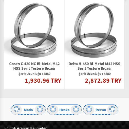
Cosen C-420 NC Bi-Metal M42
Delta H-450 Bi-Metal M42 HSS
2
HSS Şerit Testere Bıçağı
Şerit Testere Bıçağı
Şerit Uzunluğu : 4880
Şerit Uzunluğu : 4880
1,930.96 TRY
2,872.89 TRY
Y
Mado
Heska
Rexon
En Çok Aranan Kelimeler: