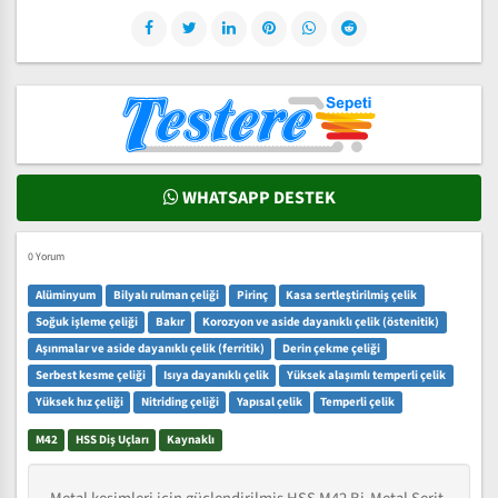
WHATSAPP DESTEK
0 Yorum
Alüminyum
Bilyalı rulman çeliği
Pirinç
Kasa sertleştirilmiş çelik
Soğuk işleme çeliği
Bakır
Korozyon ve aside dayanıklı çelik (östenitik)
Aşınmalar ve aside dayanıklı çelik (ferritik)
Derin çekme çeliği
Serbest kesme çeliği
Isıya dayanıklı çelik
Yüksek alaşımlı temperli çelik
Yüksek hız çeliği
Nitriding çeliği
Yapısal çelik
Temperli çelik
M42
HSS Diş Uçları
Kaynaklı