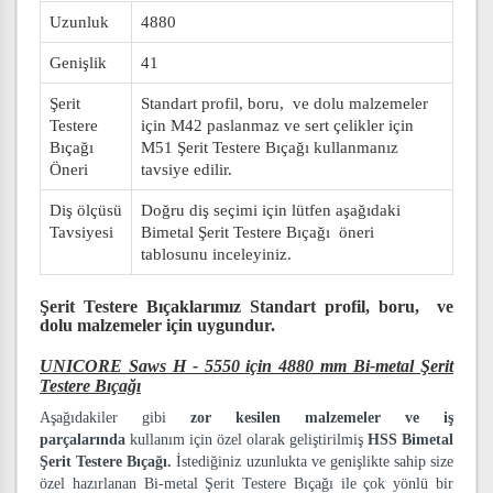
Uzunluk
4880
Genişlik
41
Şerit
Standart profil, boru, ve dolu malzemeler
Testere
için M42 paslanmaz ve sert çelikler için
Bıçağı
M51 Şerit Testere Bıçağı kullanmanız
Öneri
tavsiye edilir.
Diş ölçüsü
Doğru diş seçimi için lütfen aşağıdaki
Tavsiyesi
Bimetal Şerit Testere Bıçağı öneri
tablosunu inceleyiniz.
Şerit Testere Bıçaklarımız
Standart profil, boru, ve
dolu malzemeler
için uygundur.
UNICORE Saws H - 5550 için 4880 mm Bi-metal Şerit
Testere Bıçağı
Aşağıdakiler gibi
zor kesilen malzemeler ve iş
parçalarında
kullanım için özel olarak geliştirilmiş
HSS Bimetal
Şerit Testere Bıçağı.
İstediğiniz uzunlukta ve genişlikte sahip size
özel hazırlanan Bi-metal Şerit Testere Bıçağı ile çok yönlü bir