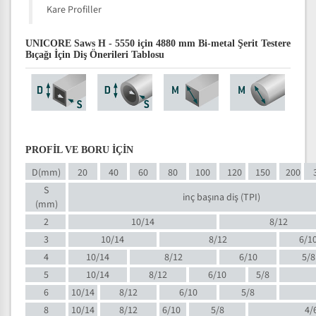
Kare Profiller
UNICORE Saws H - 5550 için 4880 mm Bi-metal Şerit Testere
Bıçağı İçin Diş Önerileri Tablosu
PROFİL VE BORU İÇİN
D(mm)
20
40
60
80
100
120
150
200
S
inç başına diş (TPI)
(mm)
2
10/14
8/12
3
10/14
8/12
6/1
4
10/14
8/12
6/10
5/8
5
10/14
8/12
6/10
5/8
6
10/14
8/12
6/10
5/8
8
10/14
8/12
6/10
5/8
4/