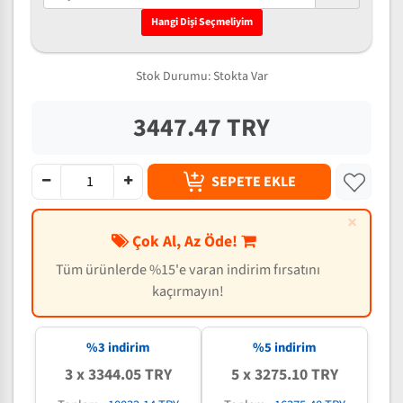
Hangi Dişi Seçmeliyim
Stok Durumu:
Stokta Var
3447.47 TRY
SEPETE EKLE
×
Çok Al, Az Öde!
Tüm ürünlerde %15'e varan indirim fırsatını
kaçırmayın!
%3 indirim
%5 indirim
3 x 3344.05 TRY
5 x 3275.10 TRY