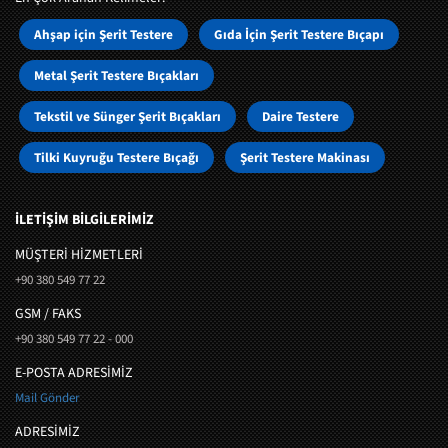
Ahşap için Şerit Testere
Gıda İçin Şerit Testere Bıçapı
Metal Şerit Testere Bıçakları
Tekstil ve Sünger Şerit Bıçakları
Daire Testere
Tilki Kuyruğu Testere Bıçağı
Şerit Testere Makinası
İLETİŞİM BİLGİLERİMİZ
MÜŞTERI HIZMETLERI
+90 380 549 77 22
GSM / FAKS
+90 380 549 77 22 - 000
E-POSTA ADRESİMİZ
Mail Gönder
ADRESİMİZ