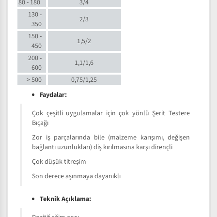
80 - 180
3/4
130 -
2/3
350
150 -
1,5/2
450
200 -
1,1/1,6
600
> 500
0,75/1,25
Faydalar:
Çok çeşitli uygulamalar için çok yönlü Şerit Testere
Bıçağı
Zor iş parçalarında bile (malzeme karışımı, değişen
bağlantı uzunlukları) diş kırılmasına karşı dirençli
Çok düşük titreşim
Son derece aşınmaya dayanıklı
Teknik Açıklama: